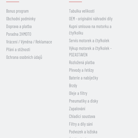
Bonus program
Tabulka velikostí
Obchodní podmínky
OEM - originální náhradní díly
Doprava a platba
Kupní smlouva na motorku a
čtyřkolku
Poradna 2HMOTO
Servis motorek a čtyřkolek
Vrácení / Výměna / Reklamace
Výkup motorek a čtyřkolek -
Přání a stížnosti
POZASTAVEN
Ochrana osobních údajů
Rozložená platba
Převody a řetězy
Baterie a nabíječky
Brzdy
Oleje a filtry
Pneumatiky a disky
Zapalování
Chladicí soustava
Filtry a díly sání
Podvozek a ložiska