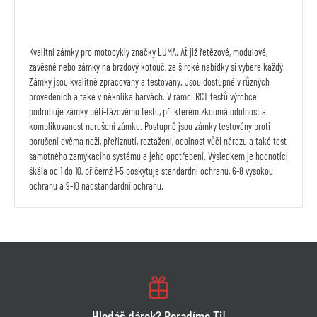
Kvalitní zámky pro motocykly značky LUMA. Ať již řetězové, modulové,
závěsné nebo zámky na brzdový kotouč, ze široké nabídky si vybere každý.
Zámky jsou kvalitně zpracovány a testovány. Jsou dostupné v různých
provedeních a také v několika barvách. V rámci RCT testů výrobce
podrobuje zámky pěti-fázovému testu, při kterém zkoumá odolnost a
komplikovanost narušení zámku. Postupně jsou zámky testovány proti
porušení dvěma noži, přeříznutí, roztažení, odolnost vůči nárazu a také test
samotného zamykacího systému a jeho opotřebení. Výsledkem je hodnotící
škála od 1 do 10, přičemž 1-5 poskytuje standardní ochranu, 6-8 vysokou
ochranu a 9-10 nadstandardní ochranu.
Hledáš dárek? Poradíme Ti!