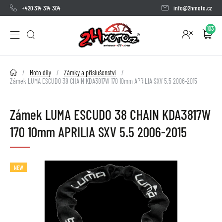
+420 314 314 304
info@2hmoto.cz
103
2HMOTO.cz
Moto díly
Zámky a příslušenství
Zámek LUMA ESCUDO 38 CHAIN KDA3817W 170 10mm APRILIA SXV 5.5 2006-2015
Zámek LUMA ESCUDO 38 CHAIN KDA3817W
170 10mm APRILIA SXV 5.5 2006-2015
NEW