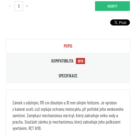
KOUPIT
POPIS
KOMPATIBILITA
1978
SPECIFIKACE
Zámek s odolným, 170 cm dlouhým a 10 mm silným řetězem. Je vyroben
z kalené oceli, což zvyšuje ochranu motocyklu, při potřebě jeho venkovního
zamčení. Zamykací mechanismus má kryt, který zabraňuje vniku vody a
prachu. Součástí zámku je mechanismus, který zabraňuje jeho poškození
vyvrtáním. RCT 8/10.