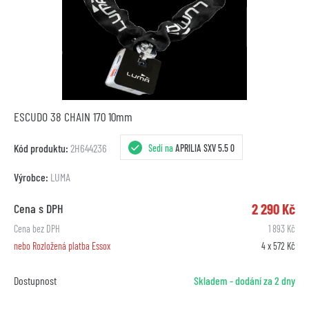
ESCUDO 38 CHAIN 170 10mm
Kód produktu:
2H644236
Sedí na
APRILIA SXV 5.5 0
Výrobce:
LUMA
2 290 Kč
Cena s DPH
Cena bez DPH
1 893 Kč
nebo Rozložená platba Essox
4 x 572 Kč
Dostupnost
Skladem - dodání za 2 dny