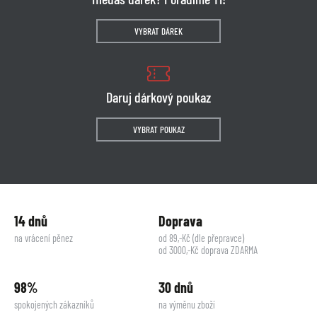
VYBRAT DÁREK
Daruj dárkový poukaz
VYBRAT POUKAZ
14 dnů
Doprava
na vrácení pěnez
od 89,-Kč (dle přepravce)
od 3000,-Kč doprava ZDARMA
98%
30 dnů
spokojených zákazníků
na výměnu zboží