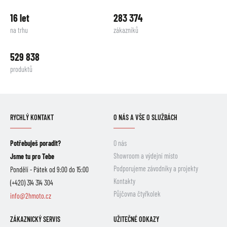
16 let
283 374
na trhu
zákazníků
529 838
produktů
RYCHLÝ KONTAKT
O NÁS A VŠE O SLUŽBÁCH
Potřebuješ poradit?
O nás
Showroom a výdejní místo
Jsme tu pro Tebe
Podporujeme závodníky a projekty
Pondělí - Pátek od 9:00 do 15:00
Kontakty
(+420) 314 314 304
Půjčovna čtyřkolek
info@2hmoto.cz
ZÁKAZNICKÝ SERVIS
UŽITEČNÉ ODKAZY