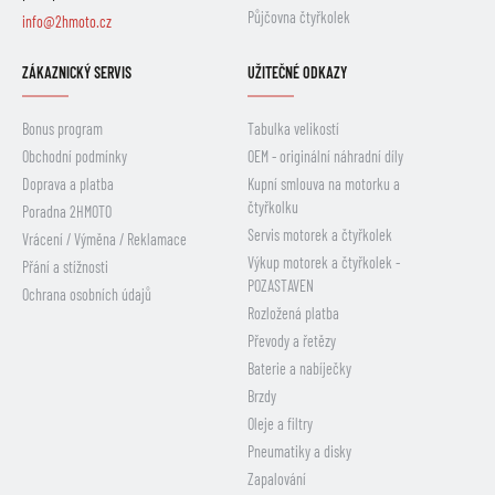
Půjčovna čtyřkolek
info@2hmoto.cz
ZÁKAZNICKÝ SERVIS
UŽITEČNÉ ODKAZY
Bonus program
Tabulka velikostí
Obchodní podmínky
OEM - originální náhradní díly
Doprava a platba
Kupní smlouva na motorku a
čtyřkolku
Poradna 2HMOTO
Servis motorek a čtyřkolek
Vrácení / Výměna / Reklamace
Výkup motorek a čtyřkolek -
Přání a stížnosti
POZASTAVEN
Ochrana osobních údajů
Rozložená platba
Převody a řetězy
Baterie a nabíječky
Brzdy
Oleje a filtry
Pneumatiky a disky
Zapalování