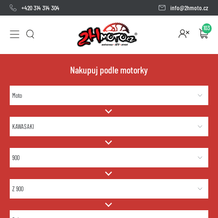
+420 314 314 304
info@2hmoto.cz
103
Nakupuj podle motorky