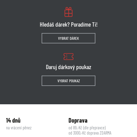
Hledáš dárek? Poradíme Ti!
VYBRAT DÁREK
Daruj dárkový poukaz
VYBRAT POUKAZ
14 dnů
Doprava
na vrácení pěnez
od 89,-Kč (dle přepravce)
od 3000,-Kč doprava ZDARMA