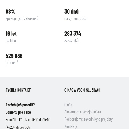
98%
30 dnů
spokojených zákazníků
na výměnu zboží
16 let
283 374
na trhu
zákazníků
529 838
produktů
RYCHLÝ KONTAKT
O NÁS A VŠE O SLUŽBÁCH
Potřebuješ poradit?
O nás
Showroom a výdejní místo
Jsme tu pro Tebe
Podporujeme závodníky a projekty
Pondělí - Pátek od 9:00 do 15:00
Kontakty
(+420) 314 314 304