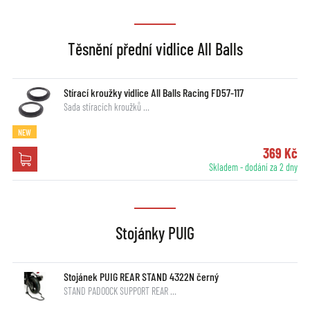
Těsnění přední vidlice All Balls
Stírací kroužky vidlice All Balls Racing FD57-117
Sada stíracích kroužků …
NEW
369 Kč
Skladem - dodání za 2 dny
Stojánky PUIG
Stojánek PUIG REAR STAND 4322N černý
STAND PADOOCK SUPPORT REAR …