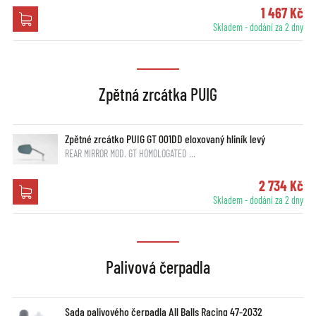
1 467 Kč
Skladem - dodání za 2 dny
Zpětná zrcátka PUIG
Zpětné zrcátko PUIG GT 001DD eloxovaný hliník levý
REAR MIRROR MOD. GT HOMOLOGATED …
2 734 Kč
Skladem - dodání za 2 dny
Palivová čerpadla
Sada palivového čerpadla All Balls Racing 47-2032