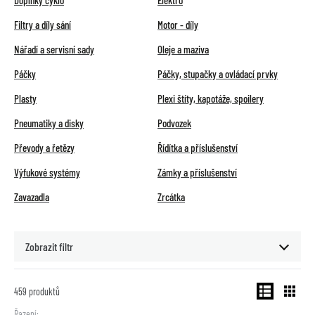
Doplňky cyklo
Elektro
Filtry a díly sání
Motor - díly
Nářadí a servisní sady
Oleje a maziva
Páčky
Páčky, stupačky a ovládací prvky
Plasty
Plexi štíty, kapotáže, spoilery
Pneumatiky a disky
Podvozek
Převody a řetězy
Řídítka a příslušenství
Výfukové systémy
Zámky a příslušenství
Zavazadla
Zrcátka
Zobrazit filtr
459
produktů
Řazení