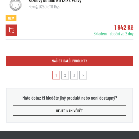
Brzdový kotouč NG 1218X Pravý
Pevný, D250 d110 t5,5
NEW
1 842 Kč
Skladem - dodání za 2 dny
NAČÍST DALŠÍ PRODUKTY
1
2
3
>
Máte dotaz či hledáte jiný produkt nebo není dostupný?
DEJTE NÁM VĚDĚT