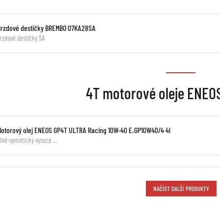
Brzdové destičky BREMBO 07KA28SA
rzdové destičky SA
4T motorové oleje ENEOS
Motorový olej ENEOS GP4T ULTRA Racing 10W-40 E.GP10W40/4 4l
lně-syntetický vysoce …
NAČÍST DALŠÍ PRODUKTY