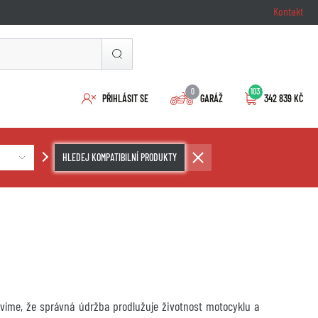
Kontakt
0
103
PŘIHLÁSIT SE
GARÁŽ
342 839 KČ
HLEDEJ KOMPATIBILNÍ PRODUKTY
ě víme, že správná údržba prodlužuje životnost motocyklu a