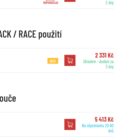
2 dny
ACK / RACE použití
2 331 Kč
NEW
Skladem - dodání za
3 dny
touče
5 413 Kč
Na objednávku 20-60
dnů