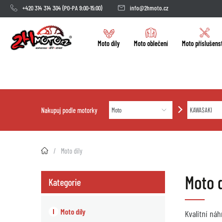
+420 314 314 304
(PO-PA 9:00-15:00)
info@2hmoto.cz
Moto díly
Moto oblečení
Moto příslušens
Nakupuj podle motorky
2HMOTO.cz
Moto díly
Moto 
Kategorie
Moto díly
Kvalitní ná