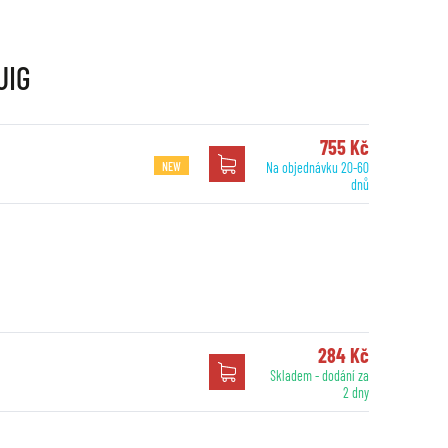
UIG
755 Kč
NEW
Na objednávku 20-60
dnů
284 Kč
Skladem - dodání za
2 dny