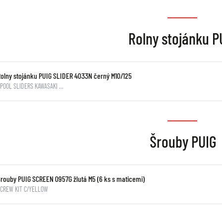
Rolny stojánku P
Rolny stojánku PUIG SLIDER 4033N černý M10/125
POOL SLIDERS KAWASAKI …
Šrouby PUIG
Šrouby PUIG SCREEN 0957G žlutá M5 (6 ks s maticemi)
SCREW KIT C/YELLOW