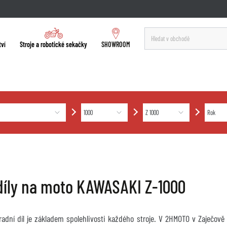
tví
Stroje a robotické sekačky
SHOWROOM
díly na moto KAWASAKI Z-1000
hradní díl je základem spolehlivosti každého stroje. V 2HMOTO v Zaječov