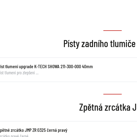
Písty zadního tlumič
Píst tlumení upgrade K-TECH SHOWA 211-300-000 40mm
íst tlumení pro zlepšení …
Zpětná zrcátka 
Zpětné zrcátko JMP ZR 0325 černá pravý
rcátko pravé černé