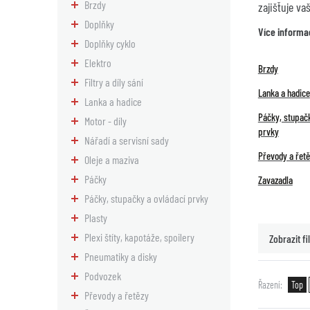
Brzdy
zajišťuje va
Doplňky
Více informa
Doplňky cyklo
Elektro
Brzdy
Filtry a díly sání
Lanka a hadice
Lanka a hadice
Páčky, stupačk
Motor - díly
prvky
Nářadí a servisní sady
Převody a řet
Oleje a maziva
Páčky
Zavazadla
Páčky, stupačky a ovládací prvky
Plasty
Plexi štíty, kapotáže, spoilery
Zobrazit fil
Pneumatiky a disky
Podvozek
Řazení
Top
Převody a řetězy