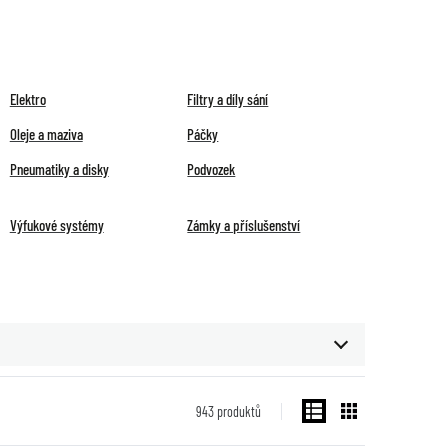
Elektro
Filtry a díly sání
Oleje a maziva
Páčky
Pneumatiky a disky
Podvozek
Výfukové systémy
Zámky a příslušenství
943
produktů