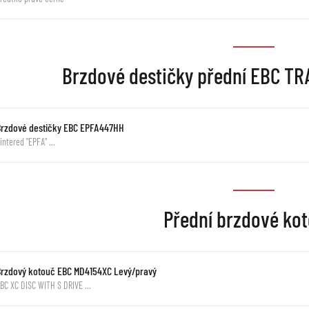
Brzdové destičky přední EBC TR
Brzdové destičky EBC EPFA447HH
intered "EPFA" …
Přední brzdové ko
Brzdový kotouč EBC MD4154XC Levý/pravý
BC XC DISC WITH S DRIVE …