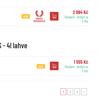
2 084 Kč
NEW
Skladem - dodání za
4 dny
 - 4l lahve
1 555 Kč
NEW
Skladem - dodání za
2 dny
1
2
3
>