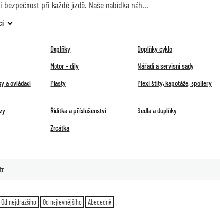
ši bezpečnost při každé jízdě. Naše nabídka náh
cí
Doplňky
Doplňky cyklo
Motor - díly
Nářadí a servisní sady
y a ovládací
Plasty
Plexi štíty, kapotáže, spoilery
ězy
Řídítka a příslušenství
Sedla a doplňky
Zrcátka
tr
Od nejdražšího
Od nejlevnějšího
Abecedně