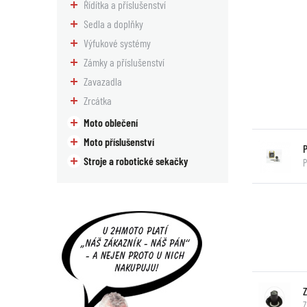
Řídítka a příslušenství
Sedla a doplňky
Výfukové systémy
Zámky a příslušenství
Zavazadla
Zrcátka
Moto oblečení
Moto příslušenství
Stroje a robotické sekačky
P
Z