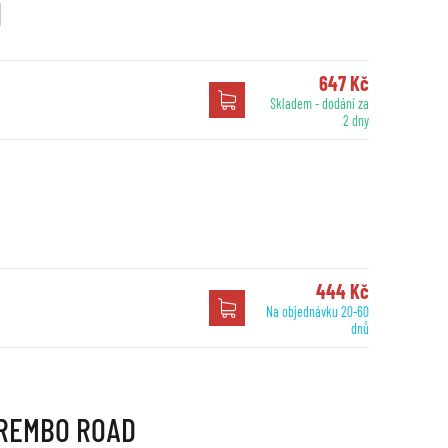
H
647 Kč
Skladem - dodání za
2 dny
444 Kč
Na objednávku 20-60
dnů
 BREMBO ROAD