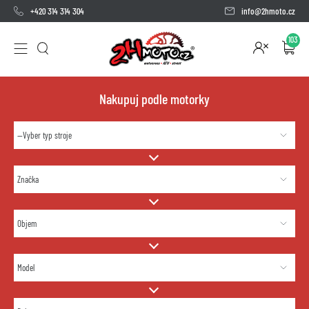
+420 314 314 304
info@2hmoto.cz
103
Nakupuj podle motorky