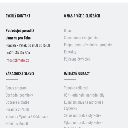
RYCHLÝ KONTAKT
O NÁS A VŠE O SLUŽBÁCH
Potřebuješ poradit?
O nás
Showroom a výdejní místo
Jsme tu pro Tebe
Podporujeme závodníky a projekty
Pondělí - Pátek od 9:00 do 15:00
Kontakty
(+420) 314 314 304
Půjčovna čtyřkolek
info@2hmoto.cz
ZÁKAZNICKÝ SERVIS
UŽITEČNÉ ODKAZY
Bonus program
Tabulka velikostí
Obchodní podmínky
OEM - originální náhradní díly
Doprava a platba
Kupní smlouva na motorku a
čtyřkolku
Poradna 2HMOTO
Servis motorek a čtyřkolek
Vrácení / Výměna / Reklamace
Výkup motorek a čtyřkolek -
Přání a stížnosti