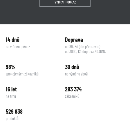
VYBRAT POUKAZ
14 dnů
Doprava
na vrácení pěnez
od 89,-Kč (dle přepravce)
od 3000,-Kč doprava ZDARMA
98%
30 dnů
spokojených zákazníků
na výměnu zboží
16 let
283 374
na trhu
zákazníků
529 838
produktů