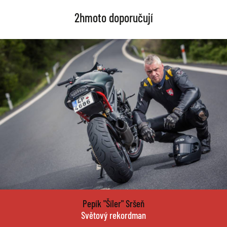
2hmoto doporučují
Pepík "Šíler" Sršeň
Světový rekordman