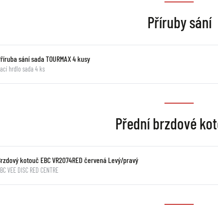
Příruby sání
Příruba sání sada TOURMAX 4 kusy
ací hrdlo sada 4 ks
Přední brzdové ko
Brzdový kotouč EBC VR2074RED červená Levý/pravý
BC VEE DISC RED CENTRE