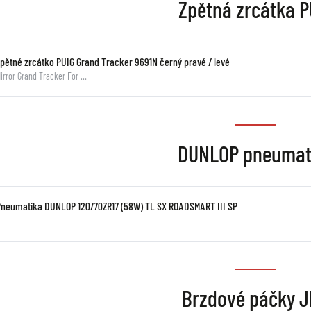
Zpětná zrcátka P
Zpětné zrcátko PUIG Grand Tracker 9691N černý pravé / levé
irror Grand Tracker For …
DUNLOP pneumat
Pneumatika DUNLOP 120/70ZR17 (58W) TL SX ROADSMART III SP
Brzdové páčky 