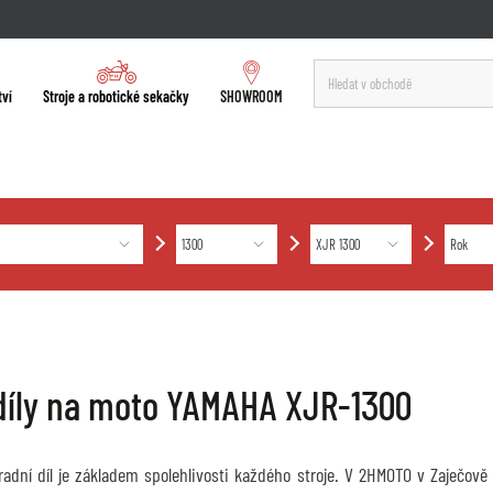
tví
Stroje a robotické sekačky
SHOWROOM
díly na moto YAMAHA XJR-1300
hradní díl je základem spolehlivosti každého stroje. V 2HMOTO v Zaječov