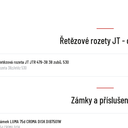
Řetězové rozety JT -
Řetězová rozeta JT JTR 479-38 38 zubů, 530
ozeta 38z,řetěz 530
Zámky a příslušen
Zámek LUMA 75d CROMA DISK DIB7501W
5d CROMA DISK