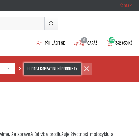
Kontakt
0
103
PŘIHLÁSIT SE
GARÁŽ
342 839 KČ
HLEDEJ KOMPATIBILNÍ PRODUKTY
ě víme, že správná údržba prodlužuje životnost motocyklu a