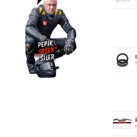
G
S
P