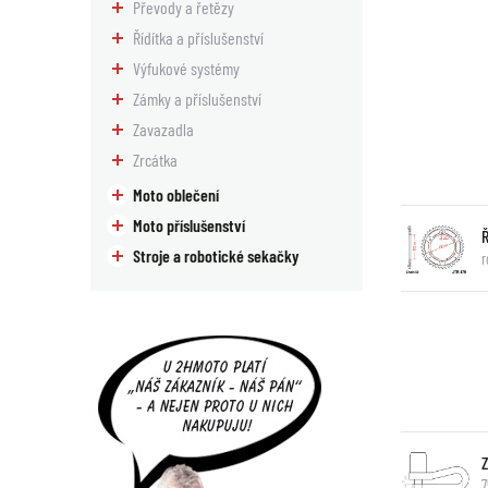
Převody a řetězy
Řídítka a příslušenství
Výfukové systémy
Zámky a příslušenství
Zavazadla
Zrcátka
Moto oblečení
Moto příslušenství
Stroje a robotické sekačky
r
7