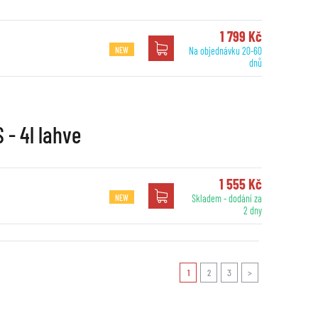
1 799 Kč
NEW
Na objednávku 20-60
dnů
 - 4l lahve
1 555 Kč
NEW
Skladem - dodání za
2 dny
1
2
3
>