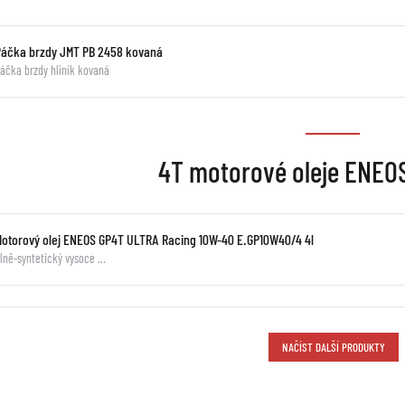
Páčka brzdy JMT PB 2458 kovaná
áčka brzdy hliník kovaná
4T motorové oleje ENEOS
Motorový olej ENEOS GP4T ULTRA Racing 10W-40 E.GP10W40/4 4l
lně-syntetický vysoce …
NAČÍST DALŠÍ PRODUKTY