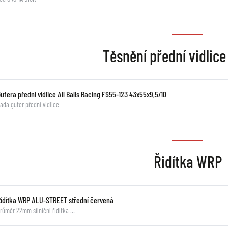
Těsnění přední vidlice 
ufera přední vidlice All Balls Racing FS55-123 43x55x9,5/10
ada gufer přední vidlice
Řidítka WRP
Řídítka WRP ALU-STREET střední červená
růměr 22mm silniční řidítka …