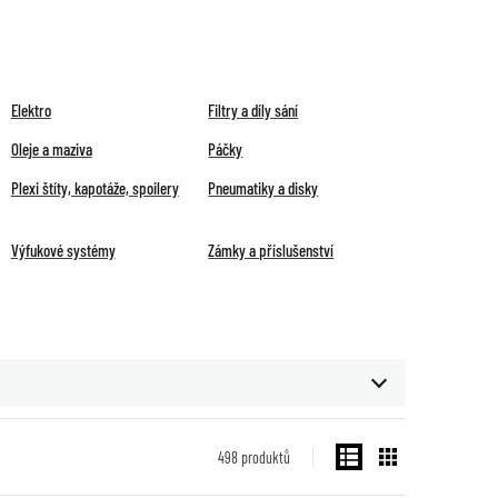
Elektro
Filtry a díly sání
Oleje a maziva
Páčky
Plexi štíty, kapotáže, spoilery
Pneumatiky a disky
Výfukové systémy
Zámky a příslušenství
498
produktů