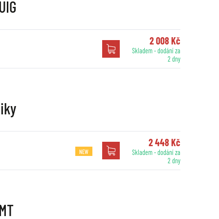
UIG
2 008 Kč
Skladem - dodání za
2 dny
iky
2 448 Kč
NEW
Skladem - dodání za
2 dny
JMT