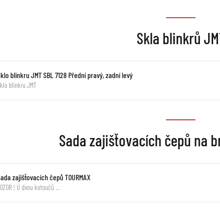
Skla blinkrů J
klo blinkru JMT SBL 7128 Přední pravý, zadní levý
klo blinkru JMT
Sada zajišťovacích čepů na b
Sada zajišťovacích čepů TOURMAX
OZOR ! U dvou kotoučů …