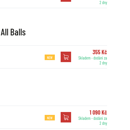
2 dny
All Balls
355 Kč
NEW
Skladem - dodání za
2 dny
1 090 Kč
NEW
Skladem - dodání za
2 dny