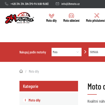
+420 314 314 304
(PO-PA 9:00-15:00)
info@2hmoto.cz
Moto díly
Moto oblečení
Moto příslušens
Nakupuj podle motorky
2HMOTO.cz
Moto díly
Moto 
Kategorie
Moto díly
Kvalitní ná