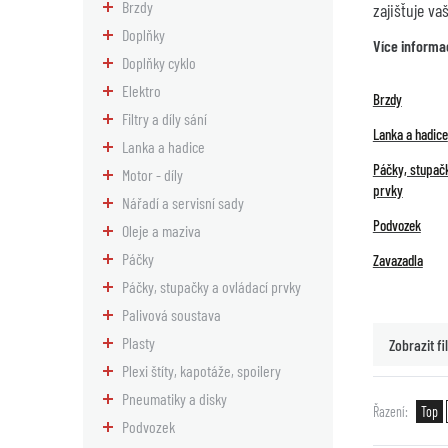
Brzdy
zajišťuje va
Doplňky
Více informa
Doplňky cyklo
Elektro
Brzdy
Filtry a díly sání
Lanka a hadice
Lanka a hadice
Páčky, stupačk
Motor - díly
prvky
Nářadí a servisní sady
Podvozek
Oleje a maziva
Páčky
Zavazadla
Páčky, stupačky a ovládací prvky
Palivová soustava
Plasty
Zobrazit fil
Plexi štíty, kapotáže, spoilery
Pneumatiky a disky
Řazení
Top
Podvozek