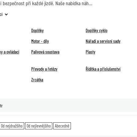
ši bezpečnost při každé jízdě. Naše nabídka náh
cí
Doplňky
Doplňky cyklo
Motor - díly
Nářadí a servisní sady
y a ovládací
Palivová soustava
Plasty
Převody a řetězy
Řídítka a příslušenství
Zrcátka
tr
Od nejdražšího
Od nejlevnějšího
Abecedně