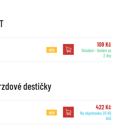
MT
109 Kč
NEW
Skladem - dodání za
2 dny
rzdové destičky
422 Kč
NEW
Na objednávku 20-60
dnů