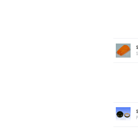
S
S
P