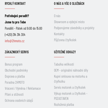
RYCHLÝ KONTAKT
O NÁS A VŠE O SLUŽBÁCH
Potřebuješ poradit?
O nás
Showroom a výdejní místo
Jsme tu pro Tebe
Podporujeme závodníky a projekty
Pondělí - Pátek od 9:00 do 15:00
Kontakty
(+420) 314 314 304
Půjčovna čtyřkolek
info@2hmoto.cz
ZÁKAZNICKÝ SERVIS
UŽITEČNÉ ODKAZY
Bonus program
Tabulka velikostí
Obchodní podmínky
OEM - originální náhradní díly
Doprava a platba
Kupní smlouva na motorku a
čtyřkolku
Poradna 2HMOTO
Servis motorek a čtyřkolek
Vrácení / Výměna / Reklamace
Výkup motorek a čtyřkolek -
Přání a stížnosti
POZASTAVEN
Ochrana osobních údajů
Rozložená platba