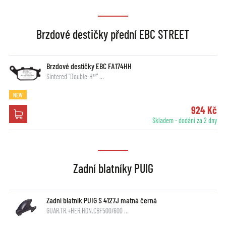
Brzdové destičky přední EBC STREET
Brzdové destičky EBC FA174HH
Sintered "Double-H™" …
NEW
924 Kč
Skladem - dodání za 2 dny
Zadní blatníky PUIG
Zadní blatník PUIG S 4127J matná černá
GUAR.TR.+HER.HON.CBF500/600 …