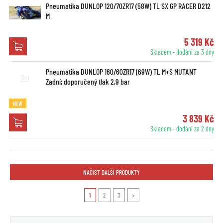
Pneumatika DUNLOP 120/70ZR17 (58W) TL SX GP RACER D212
M
5 319 Kč
Skladem - dodání za 3 dny
Pneumatika DUNLOP 160/60ZR17 (69W) TL M+S MUTANT
Zadní; doporučený tlak 2,9 bar
NEW
3 839 Kč
Skladem - dodání za 2 dny
NAČÍST DALŠÍ PRODUKTY
1
2
3
>