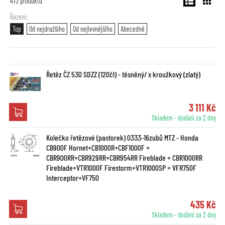
473
produktů
Řazení
Top
Od nejdražšího
Od nejlevnějšího
Abecedně
Řetěz ČZ 530 SDZZ (120čl) - těsněný/ x kroužkový (zlatý)
3 111 Kč
Skladem - dodání za 2 dny
Kolečko řetězové (pastorek) 0333-16zubů MTZ - Honda
CB900F Hornet+CB1000R+CBF1000F +
CBR900RR+CBR929RR+CBR954RR Fireblade + CBR1000RR
Fireblade+VTR1000F Firestorm+VTR1000SP + VFR750F
Interceptor+VF750
435 Kč
Skladem - dodání za 2 dny