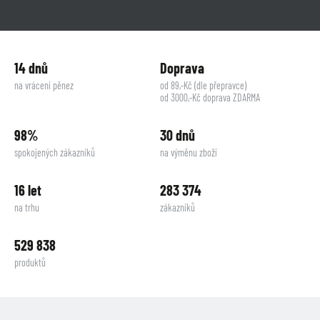
14 dnů
Doprava
na vrácení pěnez
od 89,-Kč (dle přepravce)
od 3000,-Kč doprava ZDARMA
98%
30 dnů
spokojených zákazníků
na výměnu zboží
16 let
283 374
na trhu
zákazníků
529 838
produktů