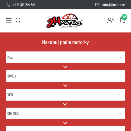
+420 314 314 304
info@2hmoto.cz
106
Nakupuj podle motorky