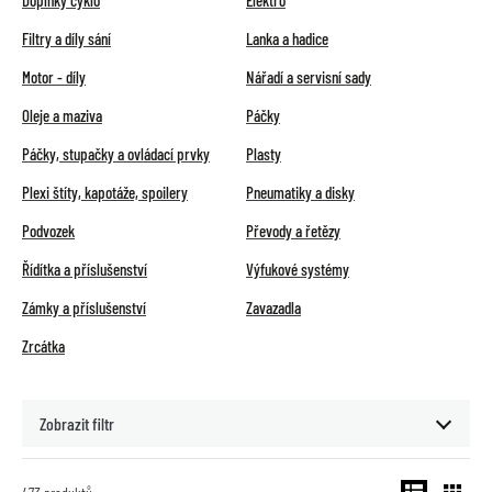
Doplňky cyklo
Elektro
Filtry a díly sání
Lanka a hadice
Motor - díly
Nářadí a servisní sady
Oleje a maziva
Páčky
Páčky, stupačky a ovládací prvky
Plasty
Plexi štíty, kapotáže, spoilery
Pneumatiky a disky
Podvozek
Převody a řetězy
Řídítka a příslušenství
Výfukové systémy
Zámky a příslušenství
Zavazadla
Zrcátka
Zobrazit filtr