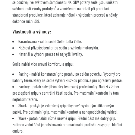
se používají ve světovém šampionátu MX. SDV potahy sedel jsou unikátní
svědomitostí výroby prototypů a zaměřením na detail při produkci
standardní produkce, která zahrnuje několik výrobních procesů a někdy
dokonce ruční šití.
Vlastnosti a výhody:
Garantovaná kvalita sedel Selle Dalla Valle.
Možnost přizpůsobení gripu sedla a vzhledu motocyklu.
Materiál a výrobní proces té nejvyšší kvality.
Sedla nabízí více urovní komfortu a gripu:
Racing - nabízí konstantní grip potahu po celém povrchu. Výborný pro
bahnitý terén, který na sedle vytváří kluzkou plochu, a pro agresivní jezdce.
Factory - potah s dvojitými švy testovaný profesionály. Nabízí 7 žeber
pro zlepšení gripu v centrální části sedla. Pro maximální kontrolu i v tom
nejtěžsím terénu.
Shark - poskytuje vylepšený grip díky nově vyvinutým silikonovým
pásků. Pro optimální grip, maximální komfort a nenapodobitelný vzhled.
Wave - potah nabízí různé urovně gripu. Přední část má dobrý grip,
zatímco zadní část je polstrovaná pro maximální protiskluzový grip. Ideální
enduro.