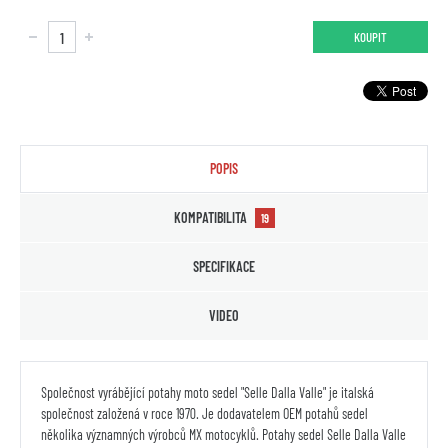
KOUPIT
POPIS
KOMPATIBILITA
19
SPECIFIKACE
VIDEO
Společnost vyrábějící potahy moto sedel "Selle Dalla Valle" je italská
společnost založená v roce 1970. Je dodavatelem OEM potahů sedel
několika významných výrobců MX motocyklů. Potahy sedel Selle Dalla Valle