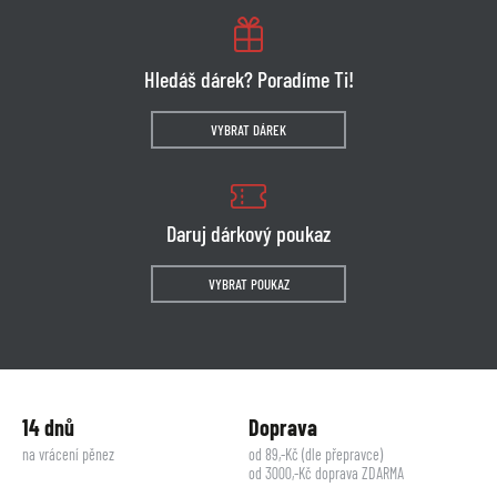
Hledáš dárek? Poradíme Ti!
VYBRAT DÁREK
Daruj dárkový poukaz
VYBRAT POUKAZ
14 dnů
Doprava
na vrácení pěnez
od 89,-Kč (dle přepravce)
od 3000,-Kč doprava ZDARMA