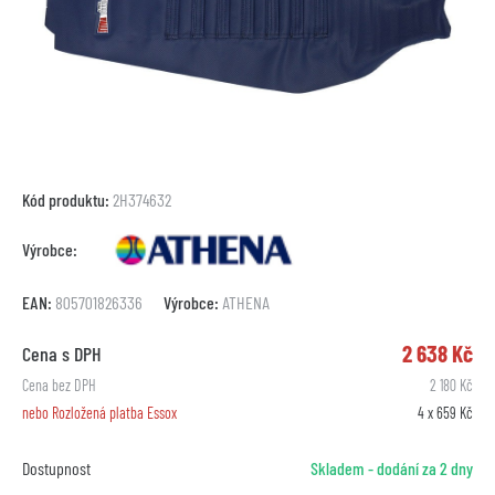
Kód produktu:
2H374632
Výrobce:
EAN:
805701826336
Výrobce:
ATHENA
2 638 Kč
Cena s DPH
Cena bez DPH
2 180 Kč
nebo Rozložená platba Essox
4 x 659 Kč
Dostupnost
Skladem - dodání za 2 dny