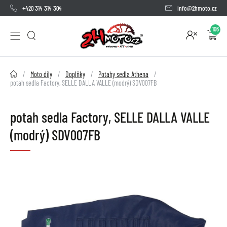
+420 314 314 304
info@2hmoto.cz
106
2HMOTO.cz
Moto díly
Doplňky
Potahy sedla Athena
potah sedla Factory, SELLE DALLA VALLE (modrý) SDV007FB
potah sedla Factory, SELLE DALLA VALLE
(modrý) SDV007FB