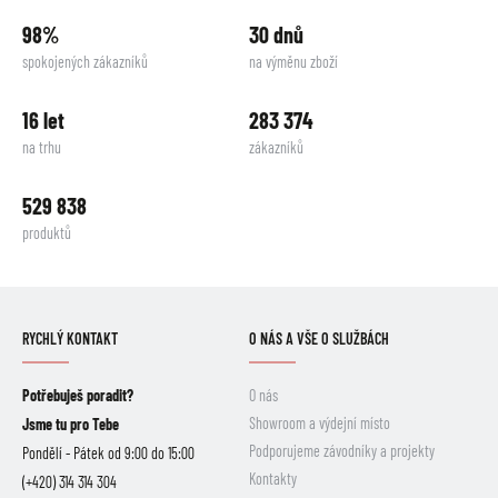
98%
30 dnů
spokojených zákazníků
na výměnu zboží
16 let
283 374
na trhu
zákazníků
529 838
produktů
RYCHLÝ KONTAKT
O NÁS A VŠE O SLUŽBÁCH
Potřebuješ poradit?
O nás
Showroom a výdejní místo
Jsme tu pro Tebe
Podporujeme závodníky a projekty
Pondělí - Pátek od 9:00 do 15:00
Kontakty
(+420) 314 314 304