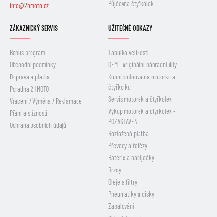
Půjčovna čtyřkolek
info@2hmoto.cz
ZÁKAZNICKÝ SERVIS
UŽITEČNÉ ODKAZY
Bonus program
Tabulka velikostí
Obchodní podmínky
OEM - originální náhradní díly
Doprava a platba
Kupní smlouva na motorku a
čtyřkolku
Poradna 2HMOTO
Servis motorek a čtyřkolek
Vrácení / Výměna / Reklamace
Výkup motorek a čtyřkolek -
Přání a stížnosti
POZASTAVEN
Ochrana osobních údajů
Rozložená platba
Převody a řetězy
Baterie a nabíječky
Brzdy
Oleje a filtry
Pneumatiky a disky
Zapalování