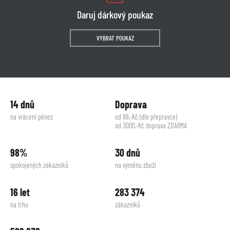
Daruj dárkový poukaz
VYBRAT POUKAZ
14 dnů
Doprava
na vrácení pěnez
od 89,-Kč (dle přepravce)
od 3000,-Kč doprava ZDARMA
98%
30 dnů
spokojených zákazníků
na výměnu zboží
16 let
283 374
na trhu
zákazníků