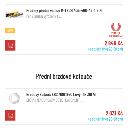
Pružiny přední vidlice K-TECH 435-460-42 4.2 N
Pár 2 pružin vyrobený z …
NEW
2 849 Kč
Na objednávku 20-60 dnů
Přední brzdové kotouče
Brzdový kotouč EBC MD6184C Levý; TE 310 4T
EBC MX /ENDURO/ATV OE REPLACEMENT …
2 031 Kč
Na objednávku 20-60 dnů