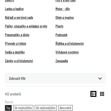
Elektro
Filtry a díly sání
Lanka a hadice
Motor - díly
Nářadí a servisní sady
Oleje a maziva
Páčky, stupačky a ovládací prvky
Plasty
Pneumatiky a disky
Podvozek
Převody a řetězy
Řídítka a příslušenství
Sedla a doplňky
Výfukové systémy
Zámky a příslušenství
Zavazadla
Zobrazit filtr
452
produktů
Řazení
Top
Od nejdražšího
Od nejlevnějšího
Abecedně