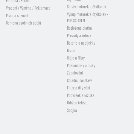
Poradna 2HMOTO
Servis motorek a čtyřkolek
Vrácení / Výměna / Reklamace
Výkup motorek a čtyřkolek -
Přání a stížnosti
POZASTAVEN
Ochrana osobních údajů
Rozložená platba
Převody a řetězy
Baterie a nabíječky
Brzdy
Oleje a filtry
Pneumatiky a disky
Zapalování
Chladicí soustava
Filtry a díly sání
Podvozek a ložiska
Údržba řetězu
Spojka