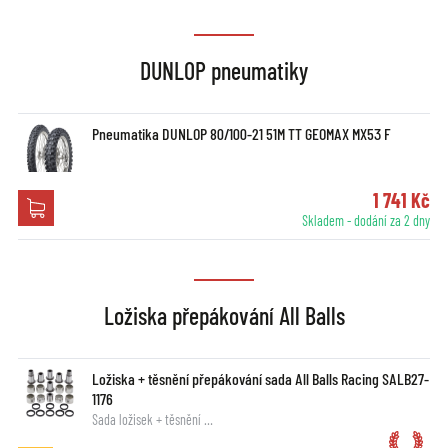
DUNLOP pneumatiky
Pneumatika DUNLOP 80/100-21 51M TT GEOMAX MX53 F
1 741 Kč
Skladem - dodání za 2 dny
Ložiska přepákování All Balls
Ložiska + těsnění přepákování sada All Balls Racing SALB27-
1176
Sada ložisek + těsnění …