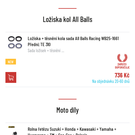
Ložiska kol All Balls
Ložiska + těsnění kola sada All Balls Racing WB25-1661
Přední; TE 310
Sada ložisek + těsnění …
NEW
736 Kč
Na objednávku 20-60 dnů
Moto díly
Rolna řetězu Suzuki + Honda + Kawasaki + Yamaha +
Husqvarna + TM + Gas-Gas + Polaris