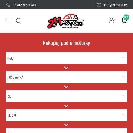
+420 314 314 304
info@2hmoto.cz
103
Nakupuj podle motorky