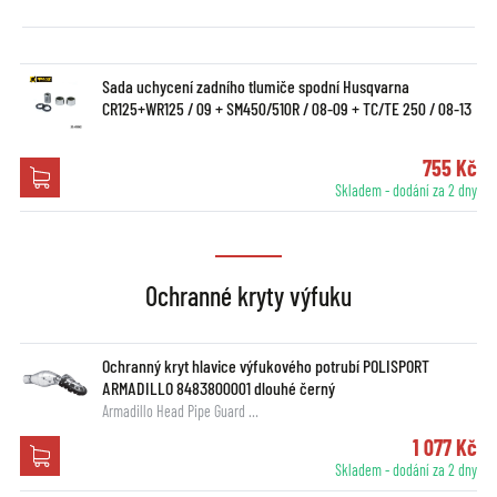
Sada uchycení zadního tlumiče spodní Husqvarna
CR125+WR125 / 09 + SM450/510R / 08-09 + TC/TE 250 / 08-13
755 Kč
Skladem - dodání za 2 dny
Ochranné kryty výfuku
Ochranný kryt hlavice výfukového potrubí POLISPORT
ARMADILLO 8483800001 dlouhé černý
Armadillo Head Pipe Guard …
1 077 Kč
Skladem - dodání za 2 dny