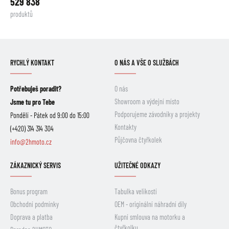
529 838
produktů
RYCHLÝ KONTAKT
O NÁS A VŠE O SLUŽBÁCH
Potřebuješ poradit?
O nás
Showroom a výdejní místo
Jsme tu pro Tebe
Podporujeme závodníky a projekty
Pondělí - Pátek od 9:00 do 15:00
Kontakty
(+420) 314 314 304
Půjčovna čtyřkolek
info@2hmoto.cz
ZÁKAZNICKÝ SERVIS
UŽITEČNÉ ODKAZY
Bonus program
Tabulka velikostí
Obchodní podmínky
OEM - originální náhradní díly
Doprava a platba
Kupní smlouva na motorku a
čtyřkolku