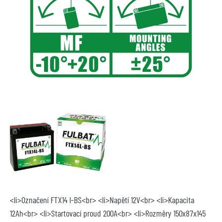
<li>Označení FTX14 l-BS<br> <li>Napětí 12V<br> <li>Kapacita
12Ah<br> <li>Startovací proud 200A<br> <li>Rozměry 150x87x145