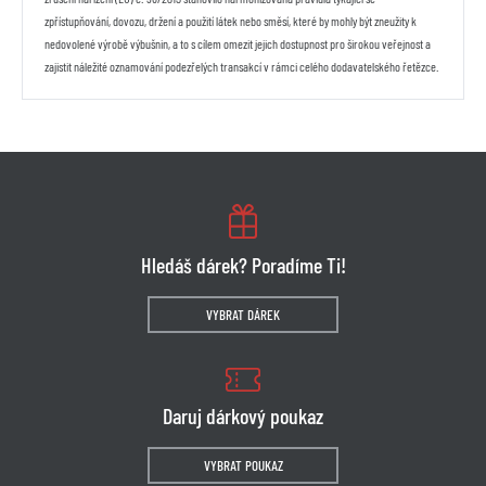
zpřístupňování, dovozu, držení a použití látek nebo směsí, které by mohly být zneužity k
nedovolené výrobě výbušnin, a to s cílem omezit jejich dostupnost pro širokou veřejnost a
zajistit náležité oznamování podezřelých transakcí v rámci celého dodavatelského řetězce.
Hledáš dárek? Poradíme Ti!
VYBRAT DÁREK
Daruj dárkový poukaz
VYBRAT POUKAZ