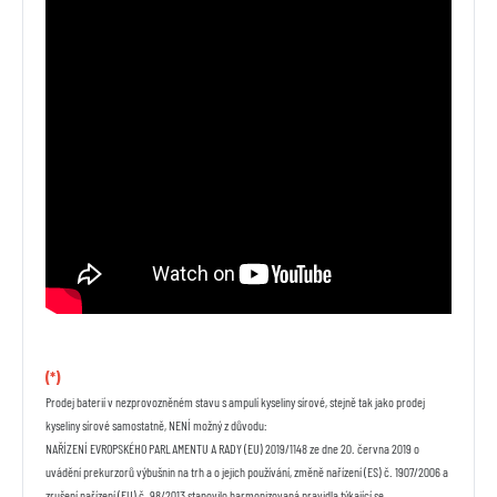
(*)
Prodej baterií v nezprovozněném stavu s ampulí kyseliny sírové, stejně tak jako prodej
kyseliny sírové samostatně, NENÍ možný z důvodu:
NAŘÍZENÍ EVROPSKÉHO PARLAMENTU A RADY (EU) 2019/1148 ze dne 20. června 2019 o
uvádění prekurzorů výbušnin na trh a o jejich používání, změně nařízení (ES) č. 1907/2006 a
zrušení nařízení (EU) č. 98/2013 stanovilo harmonizovaná pravidla týkající se