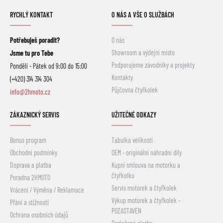
RYCHLÝ KONTAKT
O NÁS A VŠE O SLUŽBÁCH
Potřebuješ poradit?
O nás
Showroom a výdejní místo
Jsme tu pro Tebe
Podporujeme závodníky a projekty
Pondělí - Pátek od 9:00 do 15:00
Kontakty
(+420) 314 314 304
Půjčovna čtyřkolek
info@2hmoto.cz
ZÁKAZNICKÝ SERVIS
UŽITEČNÉ ODKAZY
Bonus program
Tabulka velikostí
Obchodní podmínky
OEM - originální náhradní díly
Doprava a platba
Kupní smlouva na motorku a
čtyřkolku
Poradna 2HMOTO
Servis motorek a čtyřkolek
Vrácení / Výměna / Reklamace
Výkup motorek a čtyřkolek -
Přání a stížnosti
POZASTAVEN
Ochrana osobních údajů