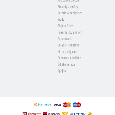
Rozložená platba
Převody a řetězy
Baterie a nabíječky
Brzdy
Oleje a filtry
Pneumatiky a disky
Zapalování
Chladicí soustava
Filtry a díly sání
Podvozek a ložiska
Údržba řetězu
Spojka