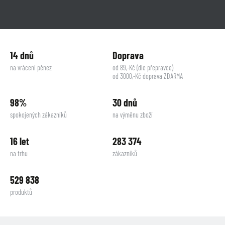
14 dnů
Doprava
na vrácení pěnez
od 89,-Kč (dle přepravce)
od 3000,-Kč doprava ZDARMA
98%
30 dnů
spokojených zákazníků
na výměnu zboží
16 let
283 374
na trhu
zákazníků
529 838
produktů