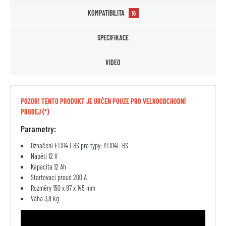
KOMPATIBILITA
16
SPECIFIKACE
VIDEO
POZOR! TENTO PRODUKT JE URČEN POUZE PRO VELKOOBCHODNÍ
PRODEJ (*)
Parametry:
Označení FTX14 l-BS pro typy: YTX14L-BS
Napětí 12 V
Kapacita 12 Ah
Startovací proud 200 A
Rozměry 150 x 87 x 145 mm
Váha 3,8 kg