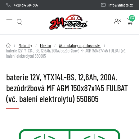
+420 314 314 304
info@2hmoto.cz
103
2HMOTO.cz
Moto díly
Elektro
Akumulátory a příslušenství
baterie 12V, YTX14L-BS, 12,6Ah, 200A, bezúdržbová MF AGM 150x87x145 FULBAT (vč.
balení elektrolytu) 550605
baterie 12V, YTX14L-BS, 12,6Ah, 200A,
bezúdržbová MF AGM 150x87x145 FULBAT
(vč. balení elektrolytu) 550605