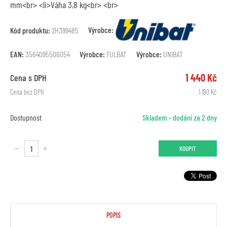
mm<br> <li>Váha 3,8 kg<br> <br>
Výrobce:
Kód produktu:
2H399485
EAN:
3564095506054
Výrobce:
FULBAT
Výrobce:
UNIBAT
1 440 Kč
Cena s DPH
Cena bez DPH
1 190 Kč
Dostupnost
Skladem - dodání za 2 dny
KOUPIT
POPIS