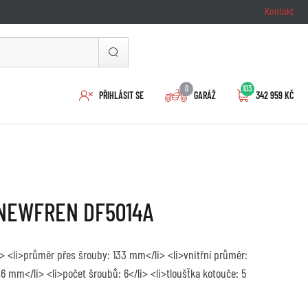
Kontakt
0
103
PŘIHLÁSIT SE
GARÁŽ
342 959 KČ
 NEWFREN DF5014A
> <li>průměr přes šrouby: 133 mm</li> <li>vnitřní průměr:
8,6 mm</li> <li>počet šroubů: 6</li> <li>tloušťka kotouče: 5