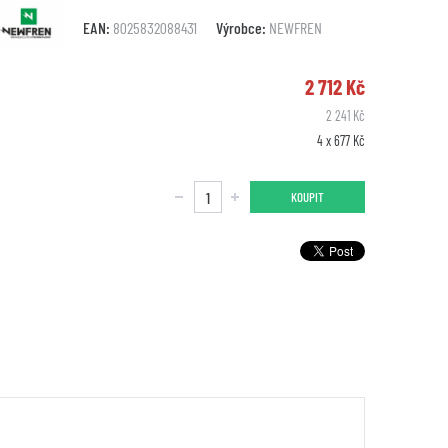
EAN:
8025832088431
Výrobce:
NEWFREN
2 712 Kč
2 241 Kč
4 x 677 Kč
KOUPIT