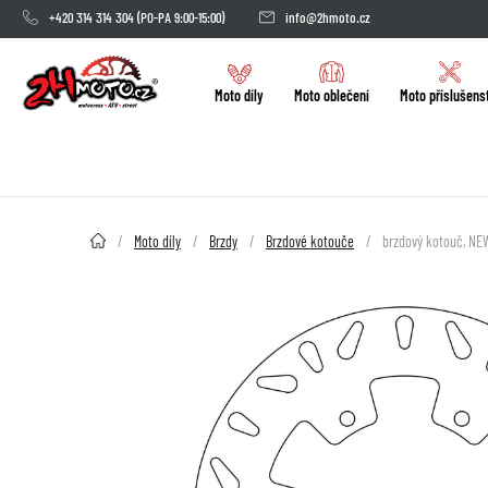
+420 314 314 304
(PO-PA 9:00-15:00)
info@2hmoto.cz
Moto díly
Moto oblečení
Moto příslušens
2HMOTO.cz
Moto díly
Brzdy
Brzdové kotouče
brzdový kotouč, N