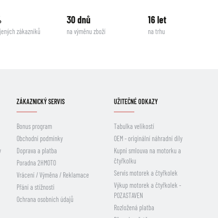
%
30 dnů
16 let
jených zákazníků
na výměnu zboží
na trhu
ZÁKAZNICKÝ SERVIS
UŽITEČNÉ ODKAZY
Bonus program
Tabulka velikostí
Obchodní podmínky
OEM - originální náhradní díly
y
Doprava a platba
Kupní smlouva na motorku a
čtyřkolku
Poradna 2HMOTO
Servis motorek a čtyřkolek
Vrácení / Výměna / Reklamace
Výkup motorek a čtyřkolek -
Přání a stížnosti
POZASTAVEN
Ochrana osobních údajů
Rozložená platba