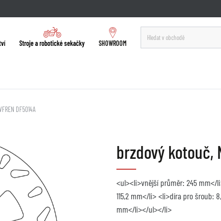
tví
Stroje a robotické sekačky
SHOWROOM
EWFREN DF5014A
brzdový kotouč,
<ul><li>vnější průměr: 245 mm</li
115,2 mm</li> <li>díra pro šroub: 
mm</li></ul></li>