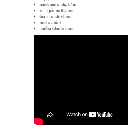
průměr přes šrouby: 133 mm
vnitřní průměr: 115,2 mm
díra pro šroub: 8,6 mm
počet šroubů: 6
tloušťka kotouče: 5 mm