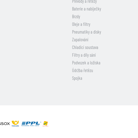
Převody a řetězy
Baterie a nabíječky
Brzdy
Oleje a filtry
Pneumatiky a disky
Zapalování
Chladicí soustava
Filtry a díly sání
Podvozek a ložiska
Údržba řetězu
Spojka