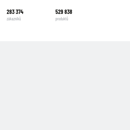
283 374
529 838
zákazníků
produktů