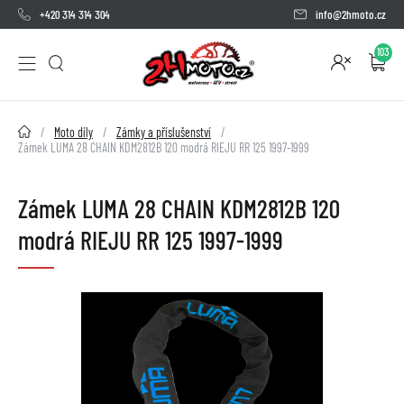
+420 314 314 304
info@2hmoto.cz
103
2HMOTO.cz
Moto díly
Zámky a příslušenství
Zámek LUMA 28 CHAIN KDM2812B 120 modrá RIEJU RR 125 1997-1999
Zámek LUMA 28 CHAIN KDM2812B 120
modrá RIEJU RR 125 1997-1999