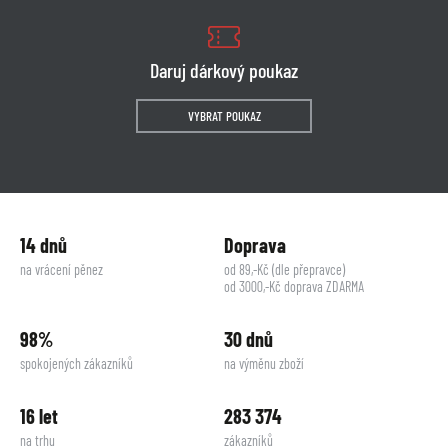
Daruj dárkový poukaz
VYBRAT POUKAZ
14 dnů
Doprava
na vrácení pěnez
od 89,-Kč (dle přepravce)
od 3000,-Kč doprava ZDARMA
98%
30 dnů
spokojených zákazníků
na výměnu zboží
16 let
283 374
na trhu
zákazníků