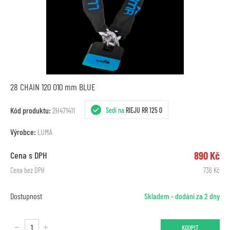
28 CHAIN 120 O10 mm BLUE
Kód produktu:
2H471411
Sedí na
RIEJU RR 125 0
Výrobce:
LUMA
890 Kč
Cena s DPH
Cena bez DPH
736 Kč
Dostupnost
Skladem - dodání za 2 dny
KOUPIT