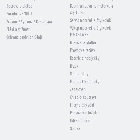
Doprava a platba
Kupní smlouva na motorku a
čtyřkolku
Poradna 2HMOTO
Servis motorek a čtyřkolek
Vrácení / Výměna / Reklamace
Výkup motorek a čtyřkolek -
Přání a stížnosti
POZASTAVEN
Ochrana osobních údajů
Rozložená platba
Převody a řetězy
Baterie a nabíječky
Brzdy
Oleje a filtry
Pneumatiky a disky
Zapalování
Chladicí soustava
Filtry a díly sání
Podvozek a ložiska
Údržba řetězu
Spojka