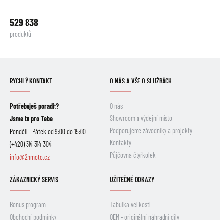
529 838
produktů
RYCHLÝ KONTAKT
O NÁS A VŠE O SLUŽBÁCH
Potřebuješ poradit?
O nás
Showroom a výdejní místo
Jsme tu pro Tebe
Podporujeme závodníky a projekty
Pondělí - Pátek od 9:00 do 15:00
Kontakty
(+420) 314 314 304
Půjčovna čtyřkolek
info@2hmoto.cz
ZÁKAZNICKÝ SERVIS
UŽITEČNÉ ODKAZY
Bonus program
Tabulka velikostí
Obchodní podmínky
OEM - originální náhradní díly