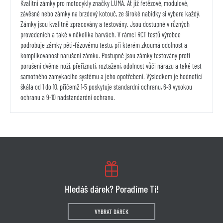
Kvalitní zámky pro motocykly značky LUMA. Ať již řetězové, modulové,
závěsné nebo zámky na brzdový kotouč, ze široké nabídky si vybere každý.
Zámky jsou kvalitně zpracovány a testovány. Jsou dostupné v různých
provedeních a také v několika barvách. V rámci RCT testů výrobce
podrobuje zámky pěti-fázovému testu, při kterém zkoumá odolnost a
komplikovanost narušení zámku. Postupně jsou zámky testovány proti
porušení dvěma noži, přeříznutí, roztažení, odolnost vůči nárazu a také test
samotného zamykacího systému a jeho opotřebení. Výsledkem je hodnotící
škála od 1 do 10, přičemž 1-5 poskytuje standardní ochranu, 6-8 vysokou
ochranu a 9-10 nadstandardní ochranu.
Hledáš dárek? Poradíme Ti!
VYBRAT DÁREK