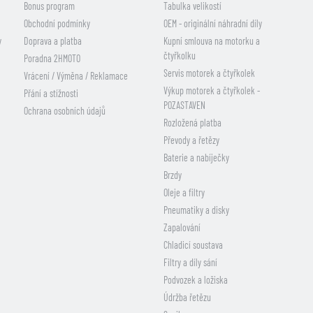
Bonus program
Tabulka velikostí
Obchodní podmínky
OEM - originální náhradní díly
y
Doprava a platba
Kupní smlouva na motorku a
čtyřkolku
Poradna 2HMOTO
Servis motorek a čtyřkolek
Vrácení / Výměna / Reklamace
Výkup motorek a čtyřkolek -
Přání a stížnosti
POZASTAVEN
Ochrana osobních údajů
Rozložená platba
Převody a řetězy
Baterie a nabíječky
Brzdy
Oleje a filtry
Pneumatiky a disky
Zapalování
Chladicí soustava
Filtry a díly sání
Podvozek a ložiska
Údržba řetězu