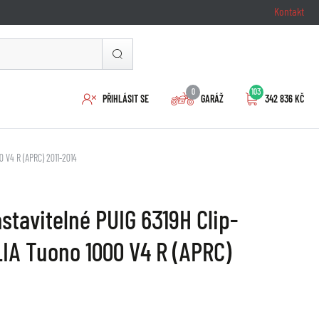
Kontakt
0
103
PŘIHLÁSIT SE
GARÁŽ
342 836 KČ
0 V4 R (APRC) 2011-2014
stavitelné PUIG 6319H Clip-
IA Tuono 1000 V4 R (APRC)