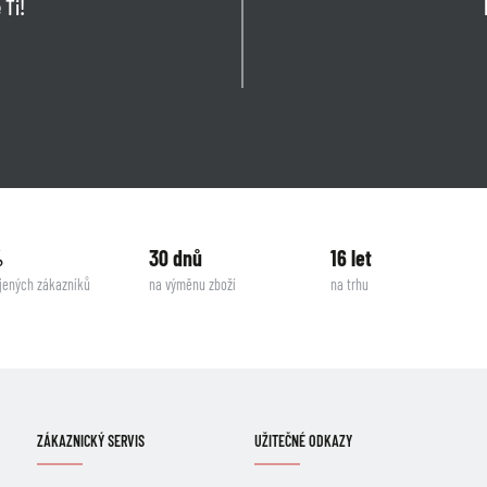
 Ti!
%
30 dnů
16 let
jených zákazníků
na výměnu zboží
na trhu
ZÁKAZNICKÝ SERVIS
UŽITEČNÉ ODKAZY