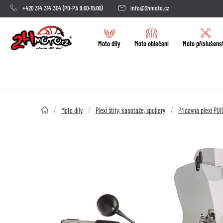
+420 314 314 304
(PO-PA 9:00-15:00)
info@2hmoto.cz
Moto díly
Moto oblečení
Moto příslušens
2HMOTO.cz
Moto díly
Plexi štíty, kapotáže, spoilery
Přídavná plexi PUI