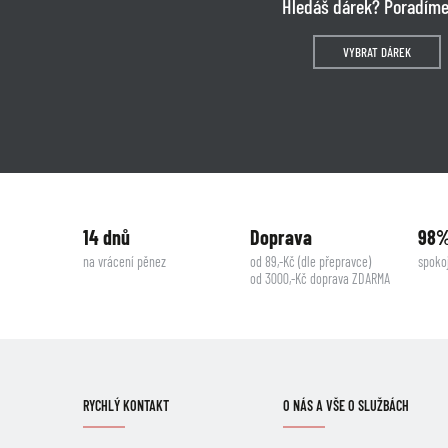
Hledáš dárek? Poradíme
VYBRAT DÁREK
14 dnů
Doprava
98
na vrácení pěnez
od 89,-Kč (dle přepravce)
spoko
od 3000,-Kč doprava ZDARMA
RYCHLÝ KONTAKT
O NÁS A VŠE O SLUŽBÁCH