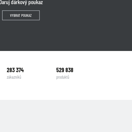
Daruj dárkový poukaz
VYBRAT POUKAZ
283 374
529 838
zákazníků
produktů