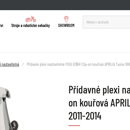
tví
Stroje a robotické sekačky
SHOWROOM
G nastavitelná
Přídavné plexi nastavitelné PUIG 6319H Clip-on kouřová APRILIA Tuono 100
Přídavné plexi na
on kouřová APRIL
2011-2014