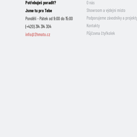
Potřebuješ poradit?
O nás
Showroom a výdejní místo
Jsme tu pro Tebe
Podporujeme závodníky a projekt
Pondělí - Pátek od 9:00 do 15:00
Kontakty
(+420) 314 314 304
Půjčovna čtyřkolek
info@2hmoto.cz