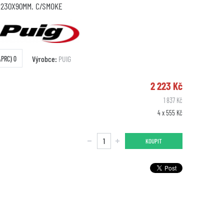
 230X90MM. C/SMOKE
Výrobce:
PUIG
APRC) 0
2 223 Kč
1 837 Kč
4 x 555 Kč
KOUPIT