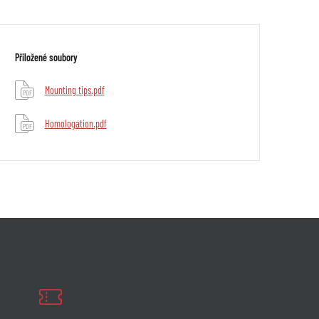
Přiložené soubory
Mounting tips.pdf
PDF
Homologation.pdf
PDF