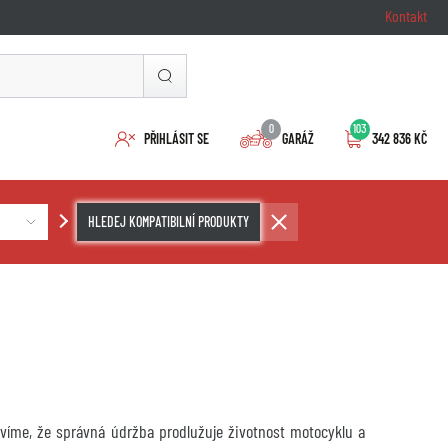
Kontakt
0
103
PŘIHLÁSIT SE
GARÁŽ
342 836 KČ
HLEDEJ KOMPATIBILNÍ PRODUKTY
ě víme, že správná údržba prodlužuje životnost motocyklu a