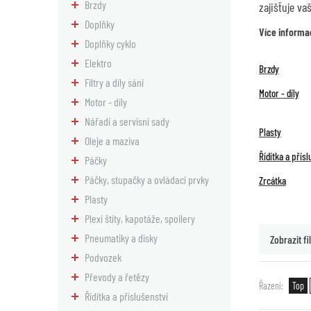
Brzdy
zajišťuje va
Doplňky
Více informa
Doplňky cyklo
Elektro
Brzdy
Filtry a díly sání
Motor - díly
Motor - díly
Nářadí a servisní sady
Plasty
Oleje a maziva
Řídítka a přísl
Páčky
Páčky, stupačky a ovládací prvky
Zrcátka
Plasty
Plexi štíty, kapotáže, spoilery
Pneumatiky a disky
Zobrazit fil
Podvozek
Převody a řetězy
Řazení
Top
Řídítka a příslušenství