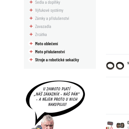
Sedla a doplňky
Výfukové systémy
Zámky a příslušenství
Zavazadla
Zrcátka
Moto oblečení
Moto příslušenství
Stroje a robotické sekačky
S