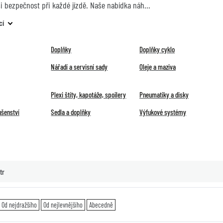
ši bezpečnost při každé jízdě. Naše nabídka náh
cí
Doplňky
Doplňky cyklo
Nářadí a servisní sady
Oleje a maziva
Plexi štíty, kapotáže, spoilery
Pneumatiky a disky
ušenství
Sedla a doplňky
Výfukové systémy
tr
Od nejdražšího
Od nejlevnějšího
Abecedně