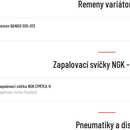
Řemeny variáto
Řemen BANDO S05-013
Zapalovací svíčky NGK 
Zapalovací svíčka NGK CPR7EA-9
apalovací svíčka Standard
Pneumatiky a di