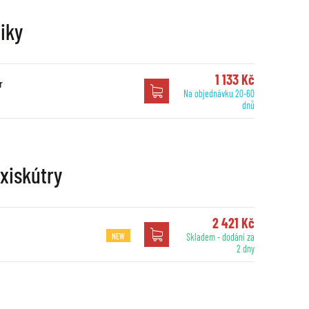
iky
1 133 Kč
r
Na objednávku 20-60
dnů
axiskútry
2 421 Kč
NEW
Skladem - dodání za
2 dny