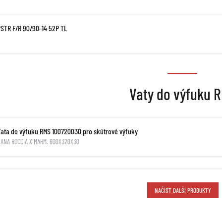
PSTR F/R 90/90-14 52P TL
Vaty do výfuku 
Vata do výfuku RMS 100720030 pro skútrové výfuky
ANA ROCCIA X MARM. 600X320X30
NAČÍST DALŠÍ PRODUKTY