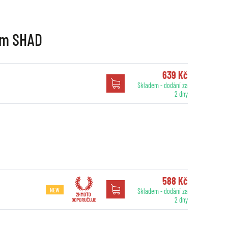
rům SHAD
639 Kč
Skladem - dodání za
2 dny
588 Kč
NEW
Skladem - dodání za
2 dny