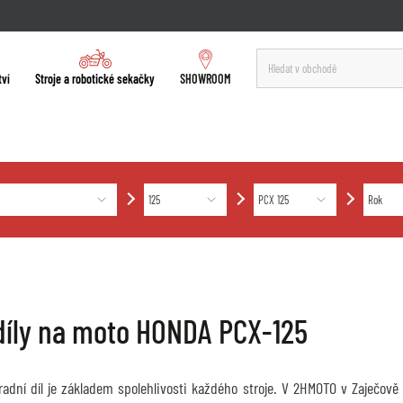
tví
Stroje a robotické sekačky
SHOWROOM
díly na moto HONDA PCX-125
hradní díl je základem spolehlivosti každého stroje. V 2HMOTO v Zaječov