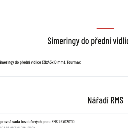
Simeringy do přední vidl
simeringy do přední vidlice (31x43x10 mm), Tourmax
Nářadí RMS
Opravná sada bezdušových pneu RMS 267020110
ada na opravu pneumatik