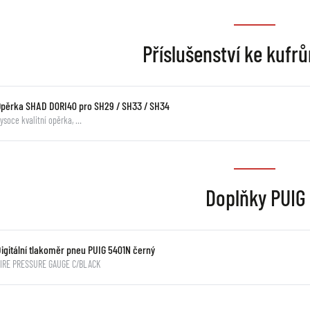
Příslušenství ke kuf
Opěrka SHAD D0RI40 pro SH29 / SH33 / SH34
ysoce kvalitní opěrka, …
Doplňky PUIG
Digitální tlakoměr pneu PUIG 5401N černý
IRE PRESSURE GAUGE C/BLACK