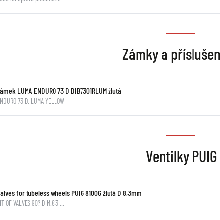
Zámky a příslušen
Zámek LUMA ENDURO 73 D DIB7301RLUM žlutá
ENDURO 73 D. LUMA YELLOW
Ventilky PUIG
Valves for tubeless wheels PUIG 8100G žlutá D 8,3mm
IT OF VALVES 90? DIM.8,3 …