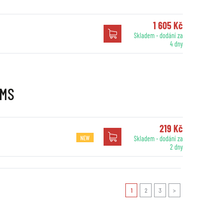
1 605 Kč
Skladem - dodání za
4 dny
RMS
219 Kč
NEW
Skladem - dodání za
2 dny
1
2
3
>