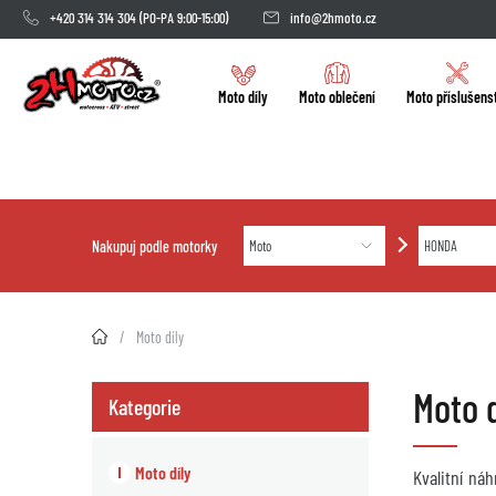
+420 314 314 304
(PO-PA 9:00-15:00)
info@2hmoto.cz
Moto díly
Moto oblečení
Moto příslušens
Nakupuj podle motorky
2HMOTO.cz
Moto díly
Moto 
Kategorie
Moto díly
Kvalitní ná