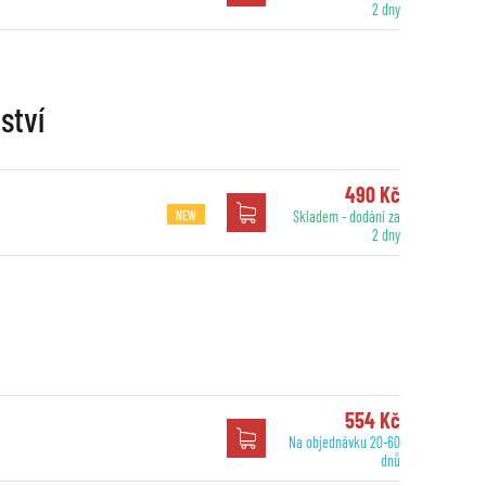
2 dny
ství
490 Kč
NEW
Skladem - dodání za
2 dny
554 Kč
Na objednávku 20-60
dnů