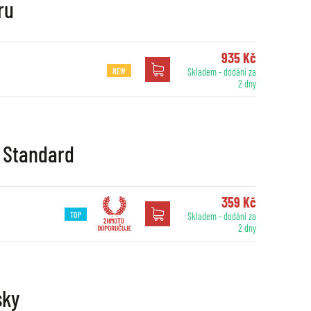
ru
935 Kč
NEW
Skladem - dodání za
2 dny
- Standard
359 Kč
TOP
Skladem - dodání za
2 dny
sky