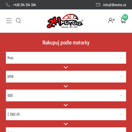
+420 314 314 304
info@2hmoto.cz
103
Nakupuj podle motorky