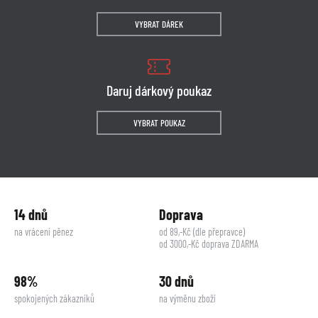
VYBRAT DÁREK
Daruj dárkový poukaz
VYBRAT POUKAZ
14 dnů
Doprava
na vrácení pěnez
od 89,-Kč (dle přepravce)
od 3000,-Kč doprava ZDARMA
98%
30 dnů
spokojených zákazníků
na výměnu zboží