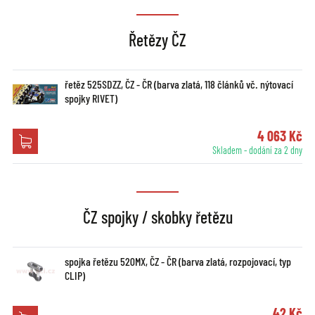
Řetězy ČZ
řetěz 525SDZZ, ČZ - ČR (barva zlatá, 118 článků vč. nýtovací
spojky RIVET)
4 063 Kč
Skladem - dodání za 2 dny
ČZ spojky / skobky řetězu
spojka řetězu 520MX, ČZ - ČR (barva zlatá, rozpojovací, typ
CLIP)
42 Kč