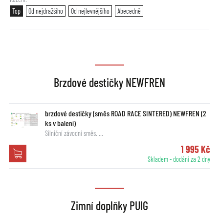
Top
Od nejdražšího
Od nejlevnějšího
Abecedně
Brzdové destičky NEWFREN
brzdové destičky (směs ROAD RACE SINTERED) NEWFREN (2
ks v balení)
Silniční závodní směs. …
1 995 Kč
Skladem - dodání za 2 dny
Zimní doplňky PUIG