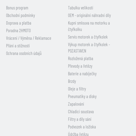
Bonus program
Tabulka velikostí
Obchodní podmínky
OEM - originální náhradní díly
Doprava a platba
Kupní smlouva na motorku a
čtyřkolku
Poradna 2HMOTO
Servis motorek a čtyřkolek
Vrácení / Výměna / Reklamace
Výkup motorek a čtyřkolek -
Přání a stížnosti
POZASTAVEN
Ochrana osobních údajů
Rozložená platba
Převody a řetězy
Baterie a nabíječky
Brzdy
Oleje a filtry
Pneumatiky a disky
Zapalování
Chladicí soustava
Filtry a díly sání
Podvozek a ložiska
Údržba řetězu