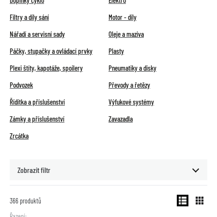
Doplňky cyklo
Elektro
Filtry a díly sání
Motor - díly
Nářadí a servisní sady
Oleje a maziva
Páčky, stupačky a ovládací prvky
Plasty
Plexi štíty, kapotáže, spoilery
Pneumatiky a disky
Podvozek
Převody a řetězy
Řídítka a příslušenství
Výfukové systémy
Zámky a příslušenství
Zavazadla
Zrcátka
Zobrazit filtr
366
produktů
Řazení