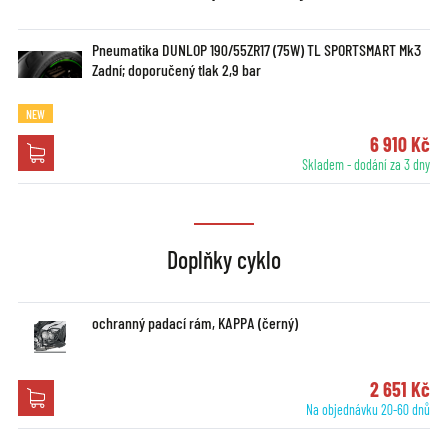
Pneumatika DUNLOP 190/55ZR17 (75W) TL SPORTSMART Mk3
Zadní; doporučený tlak 2,9 bar
NEW
6 910 Kč
Skladem - dodání za 3 dny
Doplňky cyklo
ochranný padací rám, KAPPA (černý)
2 651 Kč
Na objednávku 20-60 dnů