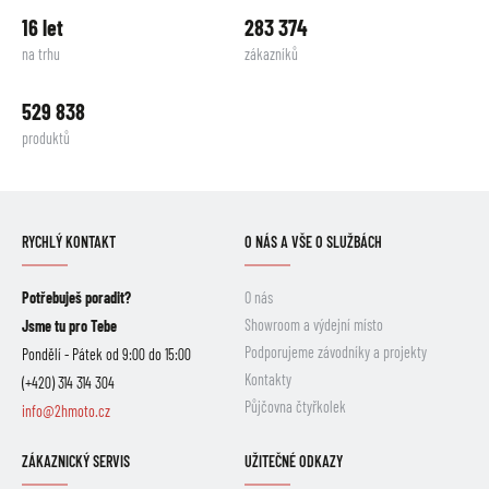
16 let
283 374
na trhu
zákazníků
529 838
produktů
RYCHLÝ KONTAKT
O NÁS A VŠE O SLUŽBÁCH
Potřebuješ poradit?
O nás
Showroom a výdejní místo
Jsme tu pro Tebe
Podporujeme závodníky a projekty
Pondělí - Pátek od 9:00 do 15:00
Kontakty
(+420) 314 314 304
Půjčovna čtyřkolek
info@2hmoto.cz
ZÁKAZNICKÝ SERVIS
UŽITEČNÉ ODKAZY