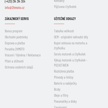
Kontakty
(+420) 314 314 304
Půjčovna čtyřkolek
info@2hmoto.cz
ZÁKAZNICKÝ SERVIS
UŽITEČNÉ ODKAZY
Bonus program
Tabulka velikostí
Obchodní podmínky
OEM - originální náhradní díly
Doprava a platba
Kupní smlouva na motorku a
čtyřkolku
Poradna 2HMOTO
Servis motorek a čtyřkolek
Vrácení / Výměna / Reklamace
Výkup motorek a čtyřkolek -
Přání a stížnosti
POZASTAVEN
Ochrana osobních údajů
Rozložená platba
Převody a řetězy
Baterie a nabíječky
Brzdy
Oleje a filtry
Pneumatiky a disky
Zapalování