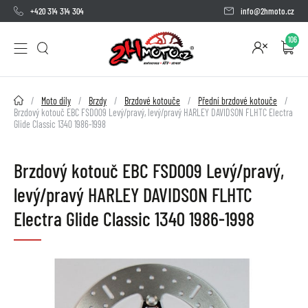
+420 314 314 304
info@2hmoto.cz
106
2HMOTO.cz
Moto díly
Brzdy
Brzdové kotouče
Přední brzdové kotouče
Brzdový kotouč EBC FSD009 Levý/pravý, levý/pravý HARLEY DAVIDSON FLHTC Electra
Glide Classic 1340 1986-1998
Brzdový kotouč EBC FSD009 Levý/pravý,
levý/pravý HARLEY DAVIDSON FLHTC
Electra Glide Classic 1340 1986-1998