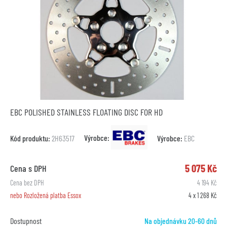
EBC POLISHED STAINLESS FLOATING DISC FOR HD
Výrobce:
Kód produktu:
2H63517
Výrobce:
EBC
5 075 Kč
Cena s DPH
Cena bez DPH
4 194 Kč
nebo Rozložená platba Essox
4 x 1 268 Kč
Dostupnost
Na objednávku 20-60 dnů