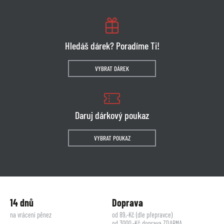
Hledáš dárek? Poradíme Ti!
VYBRAT DÁREK
Daruj dárkový poukaz
VYBRAT POUKAZ
14 dnů
Doprava
na vrácení pěnez
od 89,-Kč (dle přepravce)
od 3000,-Kč doprava ZDARMA