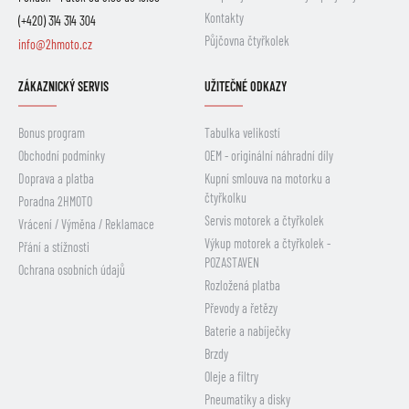
Kontakty
(+420) 314 314 304
Půjčovna čtyřkolek
info@2hmoto.cz
ZÁKAZNICKÝ SERVIS
UŽITEČNÉ ODKAZY
Bonus program
Tabulka velikostí
Obchodní podmínky
OEM - originální náhradní díly
Doprava a platba
Kupní smlouva na motorku a
čtyřkolku
Poradna 2HMOTO
Servis motorek a čtyřkolek
Vrácení / Výměna / Reklamace
Výkup motorek a čtyřkolek -
Přání a stížnosti
POZASTAVEN
Ochrana osobních údajů
Rozložená platba
Převody a řetězy
Baterie a nabíječky
Brzdy
Oleje a filtry
Pneumatiky a disky