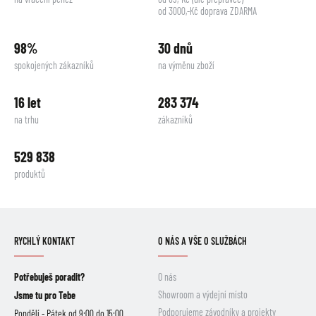
od 3000,-Kč doprava ZDARMA
98%
30 dnů
spokojených zákazníků
na výměnu zboží
16 let
283 374
na trhu
zákazníků
529 838
produktů
RYCHLÝ KONTAKT
O NÁS A VŠE O SLUŽBÁCH
Potřebuješ poradit?
O nás
Showroom a výdejní místo
Jsme tu pro Tebe
Podporujeme závodníky a projekty
Pondělí - Pátek od 9:00 do 15:00