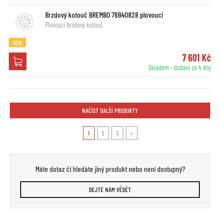
Brzdový kotouč BREMBO 78B40828 plovoucí
Plovoucí brzdový kotouč
NEW
7 601 Kč
Skladem - dodání za 4 dny
NAČÍST DALŠÍ PRODUKTY
1
2
3
>
Máte dotaz či hledáte jiný produkt nebo není dostupný?
DEJTE NÁM VĚDĚT