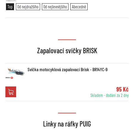
Top
Od nejdražšího
Od nejlevnějšího
Abecedně
Zapalovací svíčky BRISK
Svíčka motocyklová zapalovací Brisk - BR14YC-9
95 Kč
Skladem - dodání za 2 dny
Linky na ráfky PUIG