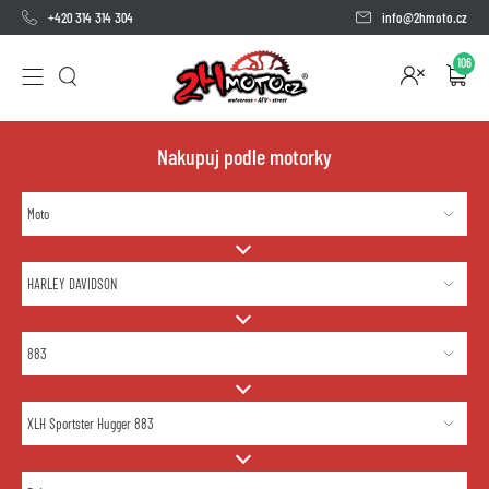
+420 314 314 304
info@2hmoto.cz
106
Nakupuj podle motorky