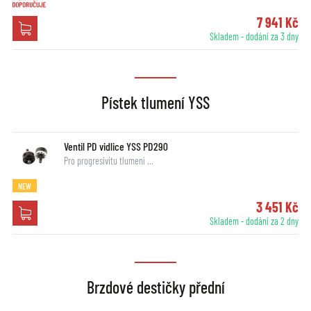
7 941 Kč
Skladem - dodání za 3 dny
Pístek tlumení YSS
Ventil PD vidlice YSS PD290
Pro progresivitu tlumení …
NEW
3 451 Kč
Skladem - dodání za 2 dny
Brzdové destičky přední