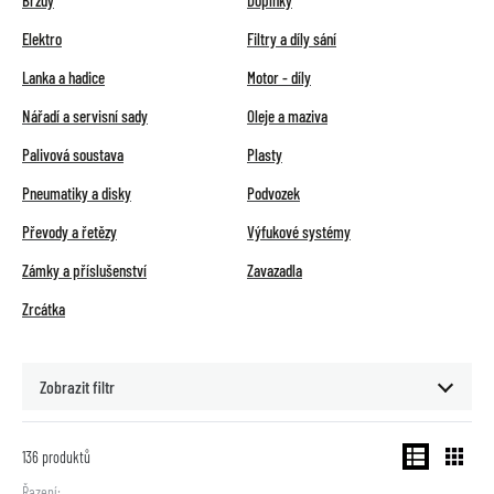
Brzdy
Doplňky
Elektro
Filtry a díly sání
Lanka a hadice
Motor - díly
Nářadí a servisní sady
Oleje a maziva
Palivová soustava
Plasty
Pneumatiky a disky
Podvozek
Převody a řetězy
Výfukové systémy
Zámky a příslušenství
Zavazadla
Zrcátka
Zobrazit filtr
136
produktů
Řazení