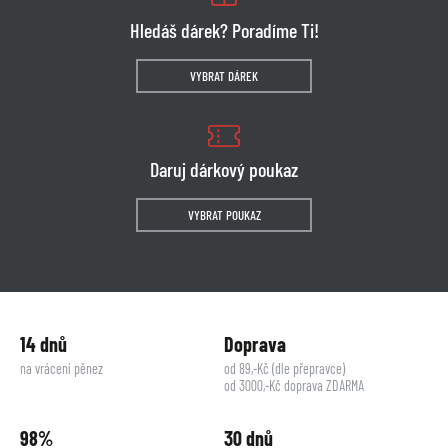
Hledáš dárek? Poradíme Ti!
VYBRAT DÁREK
Daruj dárkový poukaz
VYBRAT POUKAZ
14 dnů
Doprava
na vrácení pěnez
od 89,-Kč (dle přepravce)
od 3000,-Kč doprava ZDARMA
98%
30 dnů