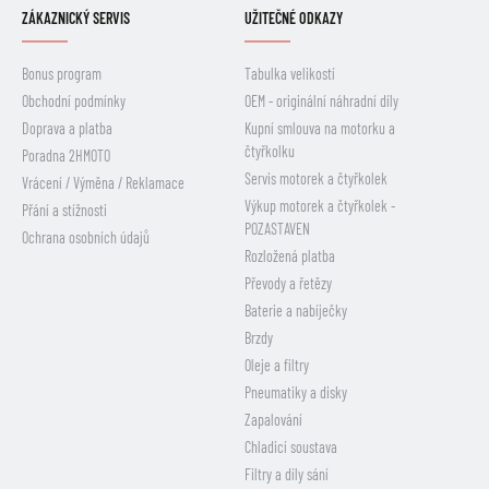
ZÁKAZNICKÝ SERVIS
UŽITEČNÉ ODKAZY
Bonus program
Tabulka velikostí
Obchodní podmínky
OEM - originální náhradní díly
Doprava a platba
Kupní smlouva na motorku a
čtyřkolku
Poradna 2HMOTO
Servis motorek a čtyřkolek
Vrácení / Výměna / Reklamace
Výkup motorek a čtyřkolek -
Přání a stížnosti
POZASTAVEN
Ochrana osobních údajů
Rozložená platba
Převody a řetězy
Baterie a nabíječky
Brzdy
Oleje a filtry
Pneumatiky a disky
Zapalování
Chladicí soustava
Filtry a díly sání