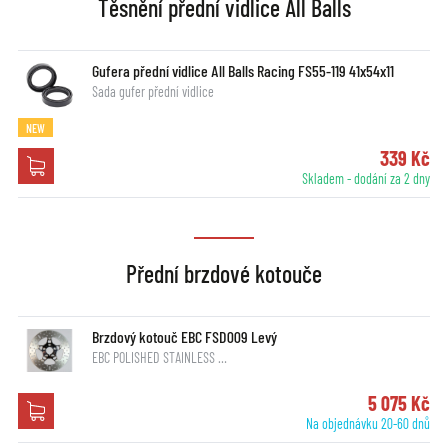
Těsnění přední vidlice All Balls
Gufera přední vidlice All Balls Racing FS55-119 41x54x11
Sada gufer přední vidlice
NEW
339 Kč
Skladem - dodání za 2 dny
Přední brzdové kotouče
Brzdový kotouč EBC FSD009 Levý
EBC POLISHED STAINLESS …
5 075 Kč
Na objednávku 20-60 dnů