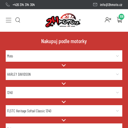
+420 314 314 304
info@2hmoto.cz
106
Nakupuj podle motorky