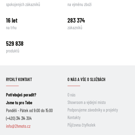
spokojených zákazníků
na výměnu zboží
16 let
283 374
na trhu
zákazníků
529 838
produktů
RYCHLÝ KONTAKT
O NÁS A VŠE O SLUŽBÁCH
Potřebuješ poradit?
O nás
Showroom a výdejní místo
Jsme tu pro Tebe
Podporujeme závodníky a projekty
Pondělí - Pátek od 9:00 do 15:00
Kontakty
(+420) 314 314 304
Půjčovna čtyřkolek
info@2hmoto.cz