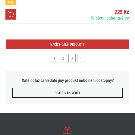
NEW
229 Kč
Skladem - dodání za 2 dny
NAČÍST DALŠÍ PRODUKTY
1
2
3
>
Máte dotaz či hledáte jiný produkt nebo není dostupný?
DEJTE NÁM VĚDĚT