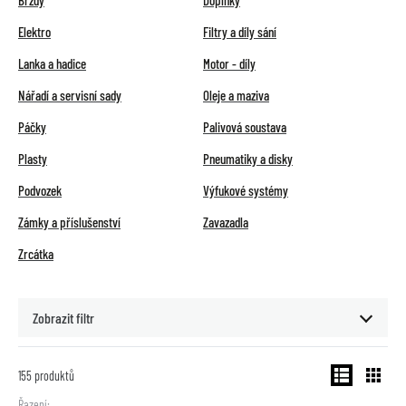
Brzdy
Doplňky
Elektro
Filtry a díly sání
Lanka a hadice
Motor - díly
Nářadí a servisní sady
Oleje a maziva
Páčky
Palivová soustava
Plasty
Pneumatiky a disky
Podvozek
Výfukové systémy
Zámky a příslušenství
Zavazadla
Zrcátka
Zobrazit filtr
155
produktů
Řazení