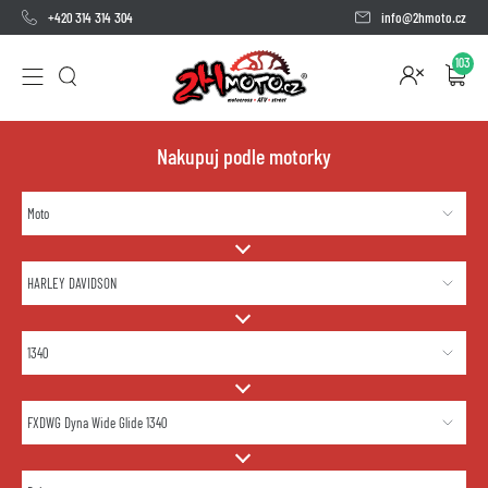
+420 314 314 304
info@2hmoto.cz
103
Nakupuj podle motorky