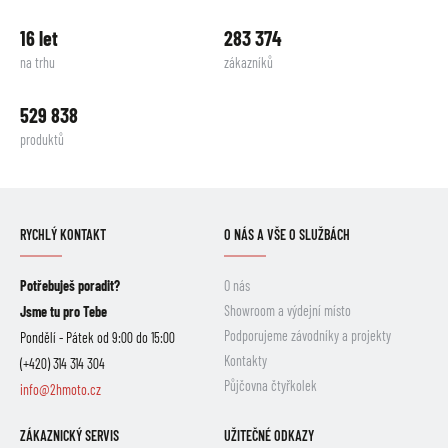
16 let
283 374
na trhu
zákazníků
529 838
produktů
RYCHLÝ KONTAKT
O NÁS A VŠE O SLUŽBÁCH
Potřebuješ poradit?
O nás
Showroom a výdejní místo
Jsme tu pro Tebe
Podporujeme závodníky a projekty
Pondělí - Pátek od 9:00 do 15:00
Kontakty
(+420) 314 314 304
Půjčovna čtyřkolek
info@2hmoto.cz
ZÁKAZNICKÝ SERVIS
UŽITEČNÉ ODKAZY