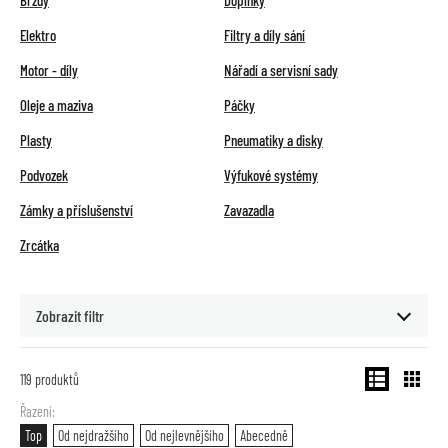
Brzdy
Doplňky
Elektro
Filtry a díly sání
Motor - díly
Nářadí a servisní sady
Oleje a maziva
Páčky
Plasty
Pneumatiky a disky
Podvozek
Výfukové systémy
Zámky a příslušenství
Zavazadla
Zrcátka
Zobrazit filtr
119
produktů
Řazení
Top
Od nejdražšího
Od nejlevnějšího
Abecedně