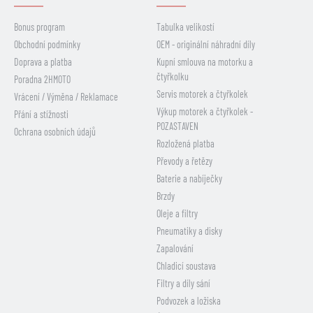
Bonus program
Tabulka velikostí
Obchodní podmínky
OEM - originální náhradní díly
Doprava a platba
Kupní smlouva na motorku a
čtyřkolku
Poradna 2HMOTO
Servis motorek a čtyřkolek
Vrácení / Výměna / Reklamace
Výkup motorek a čtyřkolek -
Přání a stížnosti
POZASTAVEN
Ochrana osobních údajů
Rozložená platba
Převody a řetězy
Baterie a nabíječky
Brzdy
Oleje a filtry
Pneumatiky a disky
Zapalování
Chladicí soustava
Filtry a díly sání
Podvozek a ložiska