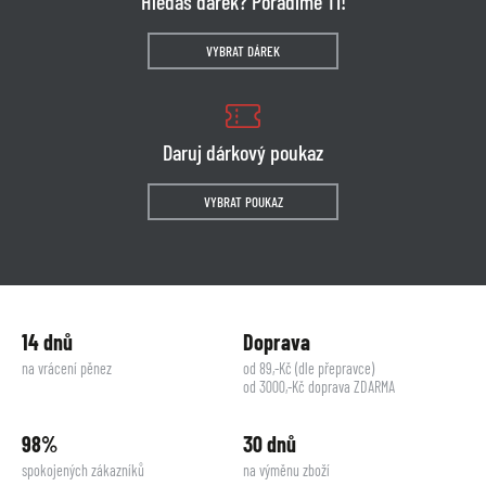
Hledáš dárek? Poradíme Ti!
VYBRAT DÁREK
Daruj dárkový poukaz
VYBRAT POUKAZ
14 dnů
Doprava
na vrácení pěnez
od 89,-Kč (dle přepravce)
od 3000,-Kč doprava ZDARMA
98%
30 dnů
spokojených zákazníků
na výměnu zboží