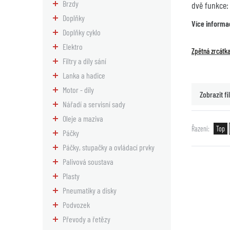
Brzdy
dvě funkce:
Doplňky
Více informa
Doplňky cyklo
Elektro
Zpětná zrcát
Filtry a díly sání
Lanka a hadice
Motor - díly
Zobrazit fil
Nářadí a servisní sady
Oleje a maziva
Řazení
Top
Páčky
Páčky, stupačky a ovládací prvky
Palivová soustava
Plasty
Pneumatiky a disky
Podvozek
Převody a řetězy