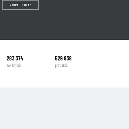
VYBRAT POUKAZ
283 374
529 838
zákazníků
produktů