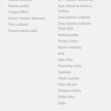
y
Doprava a platba
Kupní smlouva na motorku a
čtyřkolku
Poradna 2HMOTO
Servis motorek a čtyřkolek
Vrácení / Výměna / Reklamace
Výkup motorek a čtyřkolek -
Přání a stížnosti
POZASTAVEN
Ochrana osobních údajů
Rozložená platba
Převody a řetězy
Baterie a nabíječky
Brzdy
Oleje a filtry
Pneumatiky a disky
Zapalování
Chladicí soustava
Filtry a díly sání
Podvozek a ložiska
Údržba řetězu
Spojka