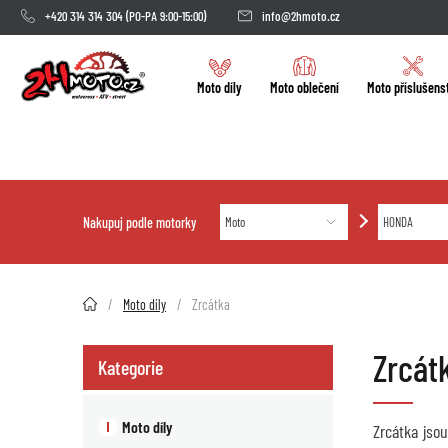
+420 314 314 304
(PO-PA 9:00-15:00)
info@2hmoto.cz
Moto díly
Moto oblečení
Moto příslušens
Nakupuj podle motorky
2HMOTO.cz
Moto díly
Zrcátka
Zrcát
Kategorie
Moto díly
Zrcátka jso