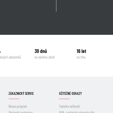
%
30 dnů
16 let
jených zákazníků
na výměnu zboží
na trhu
ZÁKAZNICKÝ SERVIS
UŽITEČNÉ ODKAZY
Bonus program
Tabulka velikostí
Obchodní podmínky
OEM - originální náhradní díly