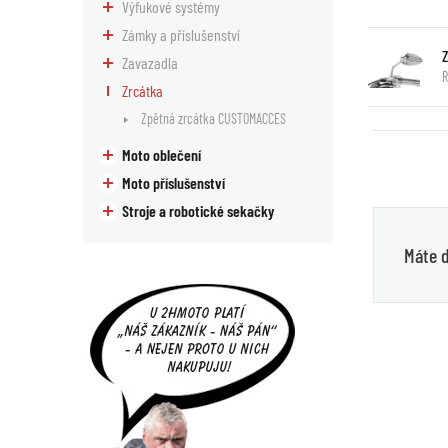
Výfukové systémy
Zámky a příslušenství
Zavazadla
R
Zrcátka
Zpětná zrcátka CUSTOMACCES
Moto oblečení
Moto příslušenství
Stroje a robotické sekačky
Máte d