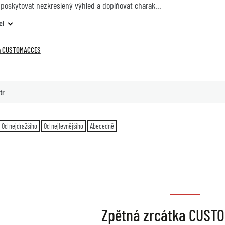
 poskytovat nezkreslený výhled a doplňovat charak
cí
ka CUSTOMACCES
tr
Od nejdražšího
Od nejlevnějšího
Abecedně
Zpětná zrcátka CUST