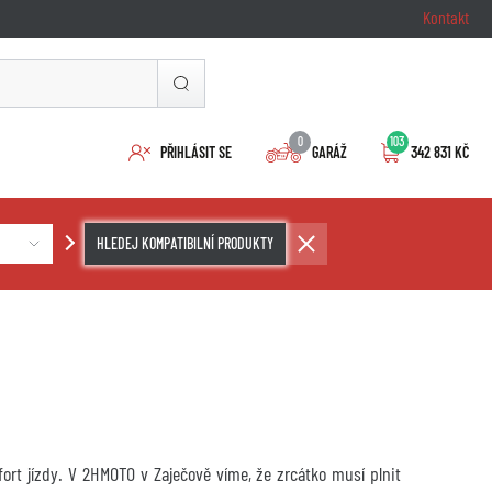
Kontakt
0
103
PŘIHLÁSIT SE
GARÁŽ
342 831 KČ
HLEDEJ KOMPATIBILNÍ PRODUKTY
ort jízdy. V 2HMOTO v Zaječově víme, že zrcátko musí plnit