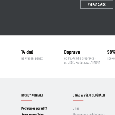
VYBRAT DÁREK
14 dnů
Doprava
98
na vrácení pěnez
od 89,-Kč (dle přepravce)
spoko
od 3000,-Kč doprava ZDARMA
RYCHLÝ KONTAKT
O NÁS A VŠE O SLUŽBÁCH
Potřebuješ poradit?
O nás
Showroom a výdejní místo
Jsme tu pro Tebe