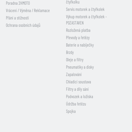
čtyřkolku
Poradna 2HMOTO
Servis motorek a čtyřkolek
Vrácení / Výměna / Reklamace
Výkup motorek a čtyřkolek -
Přání a stížnosti
POZASTAVEN
Ochrana osobních údajů
Rozložená platba
Převody a řetězy
Baterie a nabíječky
Brzdy
Oleje a filtry
Pneumatiky a disky
Zapalování
Chladicí soustava
Filtry a díly sání
Podvozek a ložiska
Údržba řetězu
Spojka