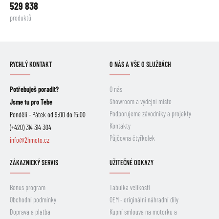
529 838
produktů
RYCHLÝ KONTAKT
O NÁS A VŠE O SLUŽBÁCH
Potřebuješ poradit?
O nás
Showroom a výdejní místo
Jsme tu pro Tebe
Podporujeme závodníky a projekty
Pondělí - Pátek od 9:00 do 15:00
Kontakty
(+420) 314 314 304
Půjčovna čtyřkolek
info@2hmoto.cz
ZÁKAZNICKÝ SERVIS
UŽITEČNÉ ODKAZY
Bonus program
Tabulka velikostí
Obchodní podmínky
OEM - originální náhradní díly
Doprava a platba
Kupní smlouva na motorku a