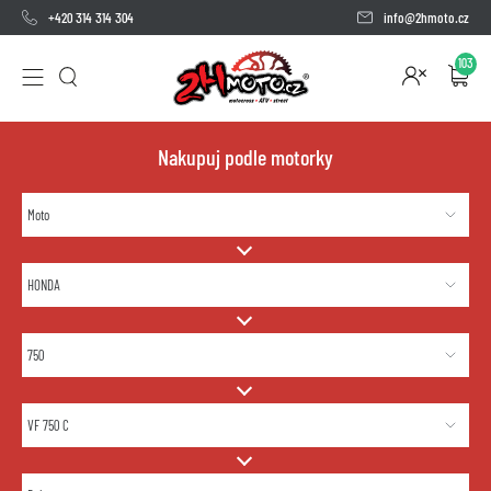
+420 314 314 304
info@2hmoto.cz
103
Nakupuj podle motorky