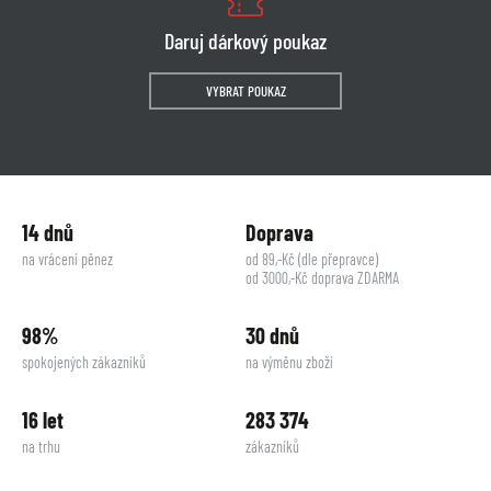
Daruj dárkový poukaz
VYBRAT POUKAZ
14 dnů
Doprava
na vrácení pěnez
od 89,-Kč (dle přepravce)
od 3000,-Kč doprava ZDARMA
98%
30 dnů
spokojených zákazníků
na výměnu zboží
16 let
283 374
na trhu
zákazníků