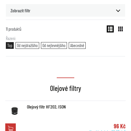
Zobrazit filtr
11
produktů
Řazení
Top
Od nejdražšího
Od nejlevnějšího
Abecedně
Olejové filtry
Olejový filtr HF202, ISON
96 Kč