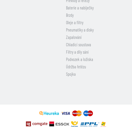
Převody a řetězy
Baterie a nabíječky
Brzdy
Oleje a filtry
Pneumatiky a disky
Zapalování
Chladicí soustava
Filtry a díly sání
Podvozek a ložiska
Údržba řetězu
Spojka