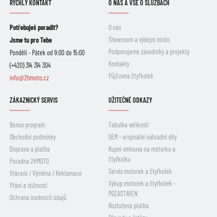
RYCHLÝ KONTAKT
O NÁS A VŠE O SLUŽBÁCH
Potřebuješ poradit?
O nás
Showroom a výdejní místo
Jsme tu pro Tebe
Podporujeme závodníky a projekty
Pondělí - Pátek od 9:00 do 15:00
Kontakty
(+420) 314 314 304
Půjčovna čtyřkolek
info@2hmoto.cz
ZÁKAZNICKÝ SERVIS
UŽITEČNÉ ODKAZY
Bonus program
Tabulka velikostí
Obchodní podmínky
OEM - originální náhradní díly
Doprava a platba
Kupní smlouva na motorku a
čtyřkolku
Poradna 2HMOTO
Servis motorek a čtyřkolek
Vrácení / Výměna / Reklamace
Výkup motorek a čtyřkolek -
Přání a stížnosti
POZASTAVEN
Ochrana osobních údajů
Rozložená platba