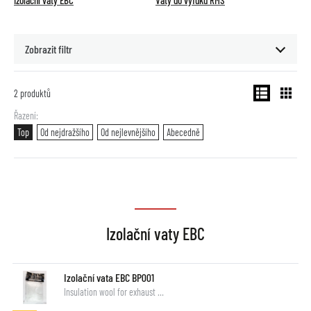
Izolační vaty EBC
Vaty do výfuku RMS
Zobrazit filtr
2
produktů
Řazení
Top
Od nejdražšího
Od nejlevnějšího
Abecedně
Izolační vaty EBC
Izolační vata EBC BP001
Insulation wool for exhaust …