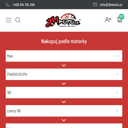
+420 314 314 304
info@2hmoto.cz
103
Nakupuj podle motorky