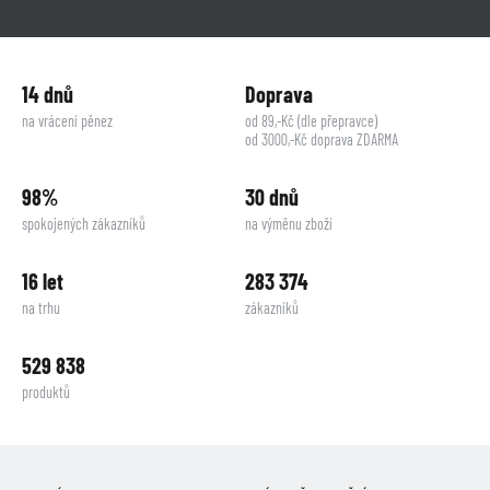
14 dnů
Doprava
na vrácení pěnez
od 89,-Kč (dle přepravce)
od 3000,-Kč doprava ZDARMA
98%
30 dnů
spokojených zákazníků
na výměnu zboží
16 let
283 374
na trhu
zákazníků
529 838
produktů