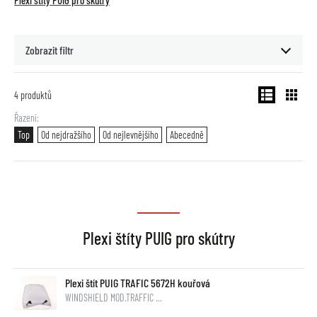
Plexi štíty PUIG pro skútry
Zobrazit filtr
4
produktů
Řazení
Top
Od nejdražšího
Od nejlevnějšího
Abecedně
Plexi štíty PUIG pro skútry
Plexi štít PUIG TRAFIC 5672H kouřová
WINDSHIELD MOD.TRAFFIC …