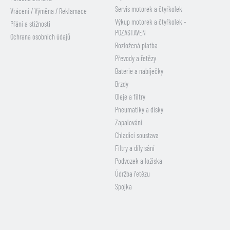
Servis motorek a čtyřkolek
Vrácení / Výměna / Reklamace
Výkup motorek a čtyřkolek -
Přání a stížnosti
POZASTAVEN
Ochrana osobních údajů
Rozložená platba
Převody a řetězy
Baterie a nabíječky
Brzdy
Oleje a filtry
Pneumatiky a disky
Zapalování
Chladicí soustava
Filtry a díly sání
Podvozek a ložiska
Údržba řetězu
Spojka