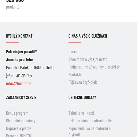
produktů
RYCHLÝ KONTAKT
O NÁS A VŠE O SLUŽBÁCH
Potřebuješ poradit?
O nás
Showroom a výdejní místo
Jsme tu pro Tebe
Podporujeme závodníky a projekty
Pondělí - Pátek od 9:00 do 15:00
Kontakty
(+420) 314 314 304
Půjčovna čtyřkolek
info@2hmoto.cz
ZÁKAZNICKÝ SERVIS
UŽITEČNÉ ODKAZY
Bonus program
Tabulka velikostí
Obchodní podmínky
OEM - originální náhradní díly
Doprava a platba
Kupní smlouva na motorku a
čtyřkolku
Poradna 2HMOTO