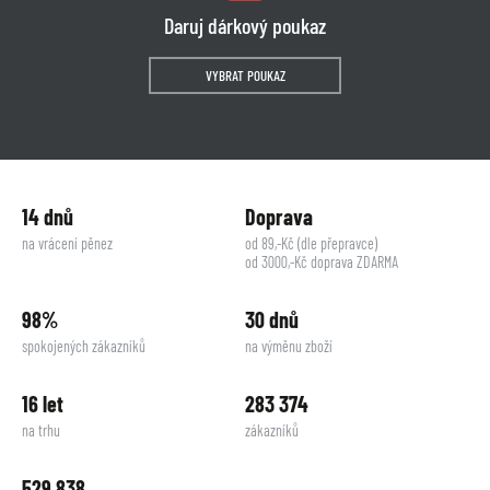
Daruj dárkový poukaz
VYBRAT POUKAZ
14 dnů
Doprava
na vrácení pěnez
od 89,-Kč (dle přepravce)
od 3000,-Kč doprava ZDARMA
98%
30 dnů
spokojených zákazníků
na výměnu zboží
16 let
283 374
na trhu
zákazníků
529 838