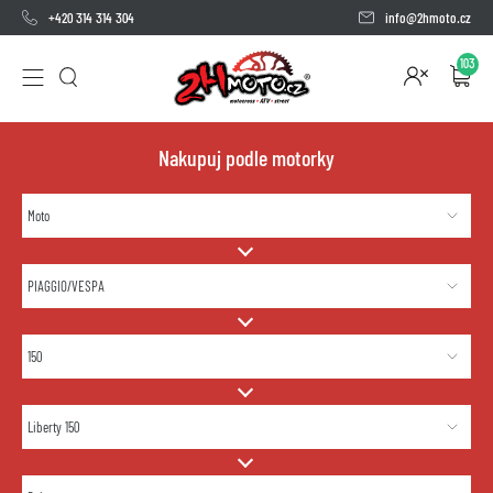
+420 314 314 304
info@2hmoto.cz
103
Nakupuj podle motorky