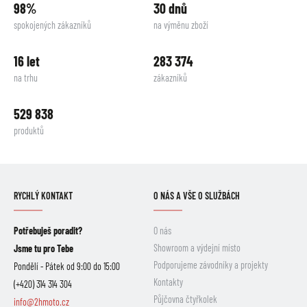
98%
30 dnů
spokojených zákazníků
na výměnu zboží
16 let
283 374
na trhu
zákazníků
529 838
produktů
RYCHLÝ KONTAKT
O NÁS A VŠE O SLUŽBÁCH
Potřebuješ poradit?
O nás
Showroom a výdejní místo
Jsme tu pro Tebe
Podporujeme závodníky a projekty
Pondělí - Pátek od 9:00 do 15:00
Kontakty
(+420) 314 314 304
Půjčovna čtyřkolek
info@2hmoto.cz