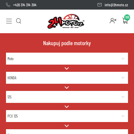
+420 314 314 304
info@2hmoto.cz
106
Nakupuj podle motorky