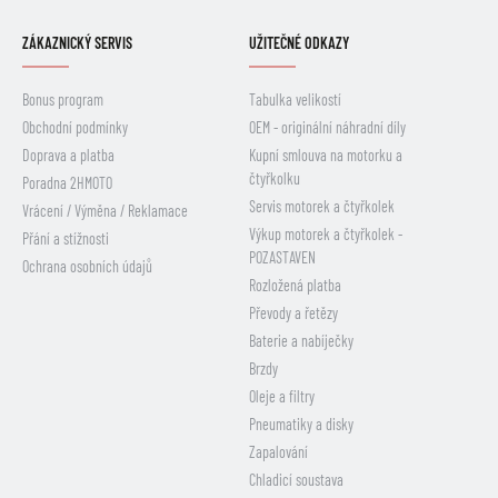
ZÁKAZNICKÝ SERVIS
UŽITEČNÉ ODKAZY
Bonus program
Tabulka velikostí
Obchodní podmínky
OEM - originální náhradní díly
Doprava a platba
Kupní smlouva na motorku a
čtyřkolku
Poradna 2HMOTO
Servis motorek a čtyřkolek
Vrácení / Výměna / Reklamace
Výkup motorek a čtyřkolek -
Přání a stížnosti
POZASTAVEN
Ochrana osobních údajů
Rozložená platba
Převody a řetězy
Baterie a nabíječky
Brzdy
Oleje a filtry
Pneumatiky a disky
Zapalování
Chladicí soustava