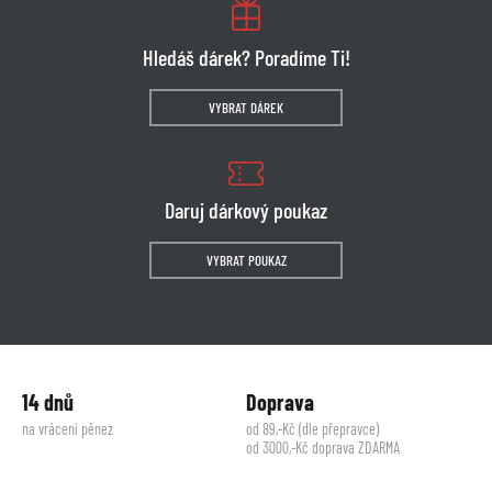
Hledáš dárek? Poradíme Ti!
VYBRAT DÁREK
Daruj dárkový poukaz
VYBRAT POUKAZ
14 dnů
Doprava
na vrácení pěnez
od 89,-Kč (dle přepravce)
od 3000,-Kč doprava ZDARMA