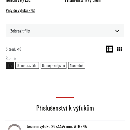
Izolační vaty EBC
Příslušenství k výfukům
Vaty do výfuku RMS
Zobrazit filtr
3
produktů
Řazení
Top
Od nejdražšího
Od nejlevnějšího
Abecedně
Příslušenství k výfukům
těsnění výfuku 26x33x4 mm, ATHENA