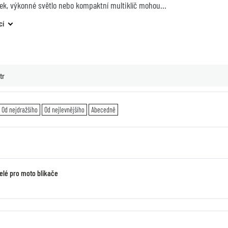
mek, výkonné světlo nebo kompaktní multiklíč mohou
cí
tr
Od nejdražšího
Od nejlevnějšího
Abecedně
relé pro moto blikače