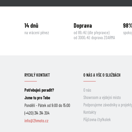
14 dnů
Doprava
98
na vrácení pěnez
od 89,-Kč (dle přepravce)
spoko
od 3000,-Kč doprava ZDARMA
RYCHLÝ KONTAKT
O NÁS A VŠE O SLUŽBÁCH
Potřebuješ poradit?
O nás
Showroom a výdejní místo
Jsme tu pro Tebe
Podporujeme závodníky a projekt
Pondělí - Pátek od 9:00 do 15:00
Kontakty
(+420) 314 314 304
Půjčovna čtyřkolek
info@2hmoto.cz