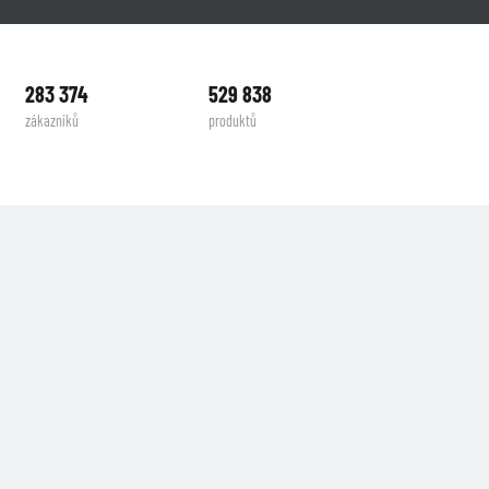
283 374
529 838
zákazníků
produktů