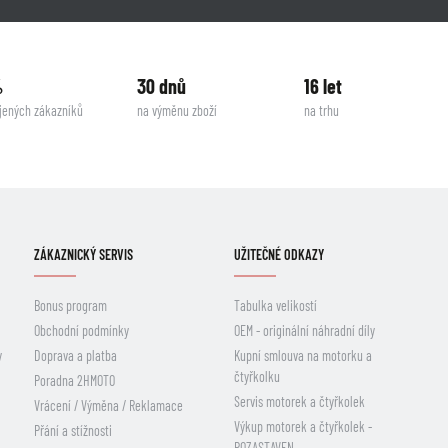
%
30 dnů
16 let
jených zákazníků
na výměnu zboží
na trhu
ZÁKAZNICKÝ SERVIS
UŽITEČNÉ ODKAZY
Bonus program
Tabulka velikostí
Obchodní podmínky
OEM - originální náhradní díly
y
Doprava a platba
Kupní smlouva na motorku a
čtyřkolku
Poradna 2HMOTO
Servis motorek a čtyřkolek
Vrácení / Výměna / Reklamace
Výkup motorek a čtyřkolek -
Přání a stížnosti
POZASTAVEN