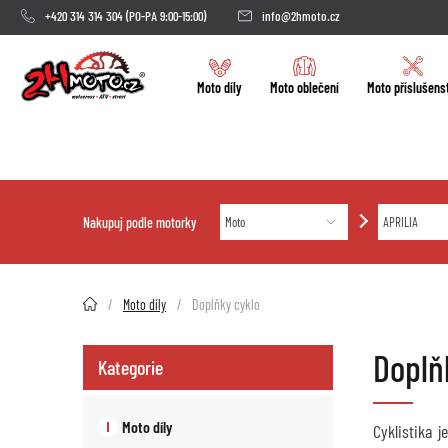
+420 314 314 304
(PO-PA 9:00-15:00)
info@2hmoto.cz
Moto díly
Moto oblečení
Moto příslušens
Nakupuj podle motorky
2HMOTO.cz
Moto díly
Doplňky cyklo
Doplň
Kategorie
Moto díly
Cyklistika 