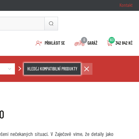
Kontakt
0
103
PŘIHLÁSIT SE
GARÁŽ
342 842 KČ
HLEDEJ KOMPATIBILNÍ PRODUKTY
0
šení nečekaných situací. V Zaječově víme, že detaily jako