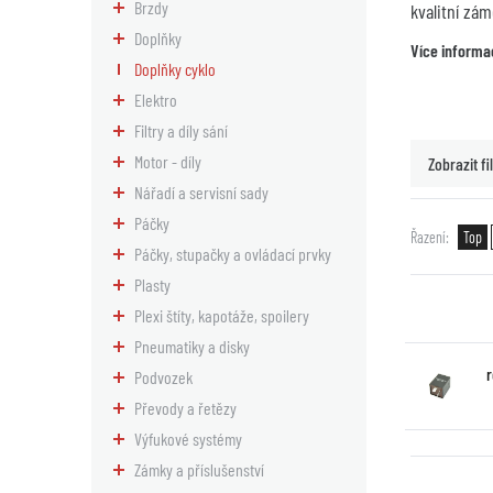
Brzdy
kvalitní zá
Doplňky
Více informa
Doplňky cyklo
Elektro
Filtry a díly sání
Motor - díly
Zobrazit fil
Nářadí a servisní sady
Páčky
Řazení
Top
Páčky, stupačky a ovládací prvky
Plasty
Plexi štíty, kapotáže, spoilery
Pneumatiky a disky
Podvozek
Převody a řetězy
Výfukové systémy
Zámky a příslušenství