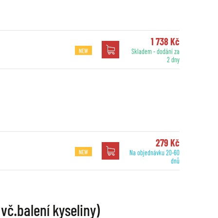
1 738 Kč
NEW
Skladem - dodání za
2 dny
279 Kč
NEW
Na objednávku 20-60
dnů
č.balení kyseliny)