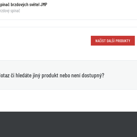
Spínač brzdových světel JMP
rzdový spínač
NAČÍST DALŠÍ PRODUKTY
otaz či hledáte jiný produkt nebo není dostupný?