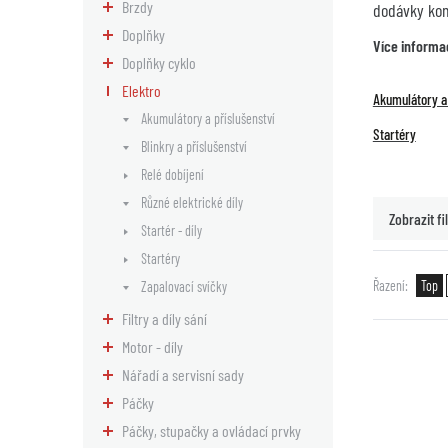
Brzdy
dodávky komp
Doplňky
Více informa
Doplňky cyklo
Elektro
Akumulátory a 
Akumulátory a příslušenství
Startéry
Blinkry a příslušenství
Relé dobíjení
Různé elektrické díly
Zobrazit fil
Startér - díly
Startéry
Řazení
Top
Zapalovací svíčky
Filtry a díly sání
Motor - díly
Nářadí a servisní sady
Páčky
Páčky, stupačky a ovládací prvky