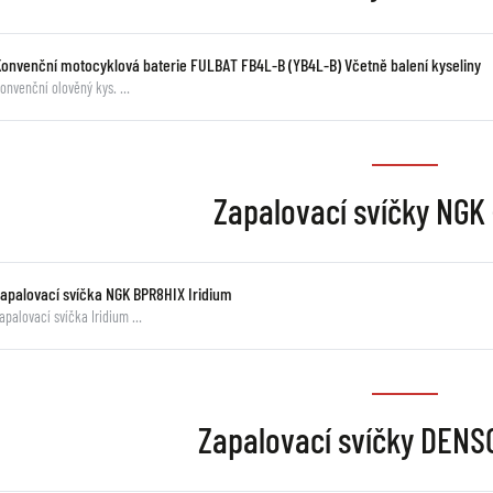
Konvenční motocyklová baterie FULBAT FB4L-B (YB4L-B) Včetně balení kyseliny
onvenční olověný kys. …
Zapalovací svíčky NGK 
Zapalovací svíčka NGK BPR8HIX Iridium
apalovací svíčka Iridium …
Zapalovací svíčky DENSO