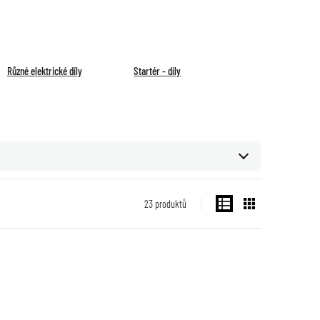
Různé elektrické díly
Startér - díly
23
produktů