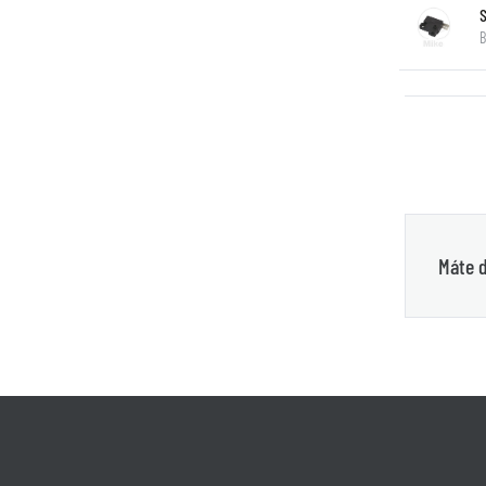
B
Máte d