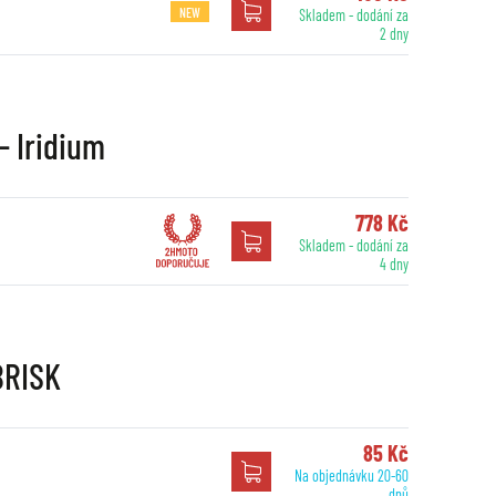
NEW
Skladem - dodání za
2 dny
- Iridium
778 Kč
Skladem - dodání za
4 dny
BRISK
85 Kč
Na objednávku 20-60
dnů