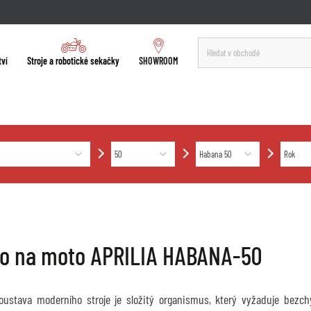
tví
Stroje a robotické sekačky
SHOWROOM
ro na moto APRILIA HABANA-50
soustava moderního stroje je složitý organismus, který vyžaduje bez