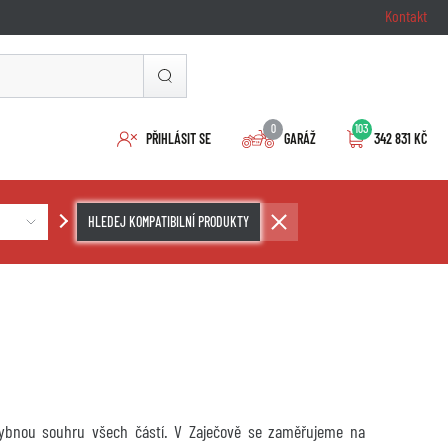
Kontakt
0
103
PŘIHLÁSIT SE
GARÁŽ
342 831 KČ
HLEDEJ KOMPATIBILNÍ PRODUKTY
chybnou souhru všech částí. V Zaječově se zaměřujeme na