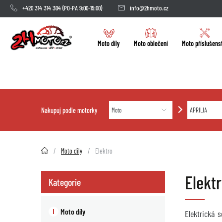
+420 314 314 304
(PO-PA 9:00-15:00)
info@2hmoto.cz
Moto díly
Moto oblečení
Moto příslušens
Nakupuj podle motorky
2HMOTO.cz
Moto díly
Elektro
Elekt
Kategorie
Moto díly
Elektrická 