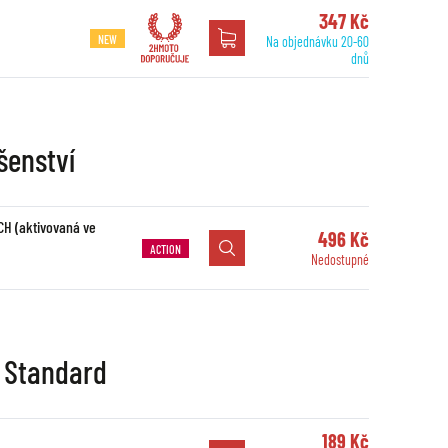
347 Kč
NEW
Na objednávku 20-60
dnů
šenství
CH (aktivovaná ve
496 Kč
ACTION
Nedostupné
- Standard
189 Kč