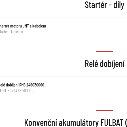
Startér - díly
Startér motoru JMT s kabelem
tartér s kabelem
Relé dobíjení
Relé dobíjení RMS 246030060
EGOL.HONDA SH 50-100 …
Konvenční akumulátory FULBAT (v