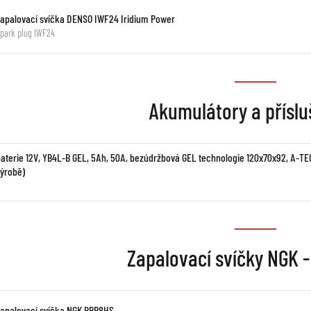
Zapalovací svíčka DENSO IWF24 Iridium Power
park plug IWF24
Akumulátory a příslu
baterie 12V, YB4L-B GEL, 5Ah, 50A, bezúdržbová GEL technologie 120x70x92, A-TE
výrobě)
Zapalovací svíčky NGK 
Zapalovací svíčka NGK BPR8HS