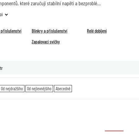
onentů, které zaručují stabilní napětí a bezproblé
cí
příslušenství
Blinkry a příslušenství
Relé dobíjení
Zapalovací svíčky
tr
Od nejdražšího
Od nejlevnějšího
Abecedně