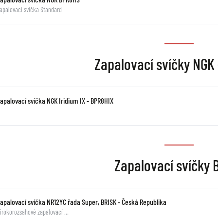
apalovací svíčka Standard
Zapalovací svíčky NGK 
Zapalovací svíčka NGK Iridium IX - BPR8HIX
Zapalovací svíčky 
zapalovací svíčka NR12YC řada Super, BRISK - Česká Republika
irokorozsahové zapalovací …