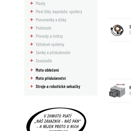
Plasty
Plexi štíty, kapotáže, spoilery
Pneumatiky a disky
Podvozek
S
Převody a řetězy
Výfukové systémy
Zámky a příslušenství
Zavazadla
Moto oblečení
Moto příslušenství
Stroje a robotické sekačky
R