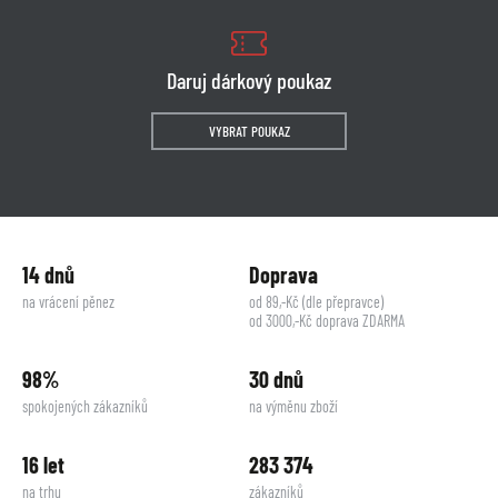
Daruj dárkový poukaz
VYBRAT POUKAZ
14 dnů
Doprava
na vrácení pěnez
od 89,-Kč (dle přepravce)
od 3000,-Kč doprava ZDARMA
98%
30 dnů
spokojených zákazníků
na výměnu zboží
16 let
283 374
na trhu
zákazníků