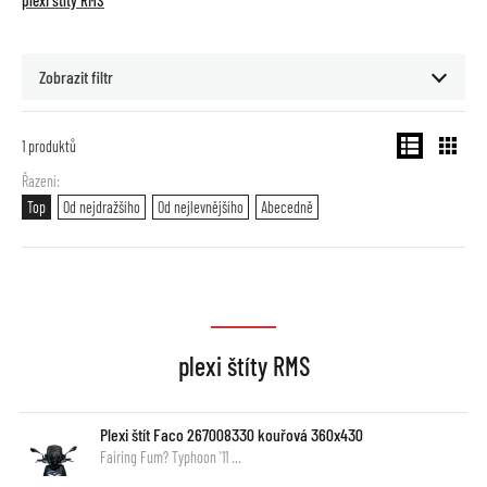
plexi štíty RMS
Zobrazit filtr
1
produktů
Řazení
Top
Od nejdražšího
Od nejlevnějšího
Abecedně
plexi štíty RMS
Plexi štít Faco 267008330 kouřová 360x430
Fairing Fum? Typhoon '11 …