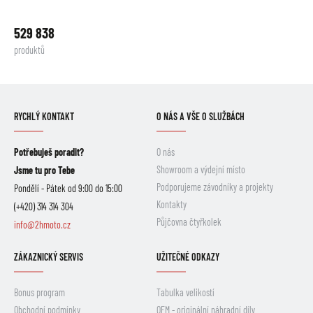
529 838
produktů
RYCHLÝ KONTAKT
O NÁS A VŠE O SLUŽBÁCH
Potřebuješ poradit?
O nás
Showroom a výdejní místo
Jsme tu pro Tebe
Podporujeme závodníky a projekty
Pondělí - Pátek od 9:00 do 15:00
Kontakty
(+420) 314 314 304
Půjčovna čtyřkolek
info@2hmoto.cz
ZÁKAZNICKÝ SERVIS
UŽITEČNÉ ODKAZY
Bonus program
Tabulka velikostí
Obchodní podmínky
OEM - originální náhradní díly