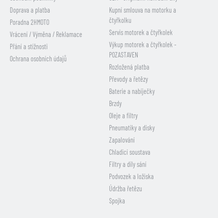
Doprava a platba
Kupní smlouva na motorku a
čtyřkolku
Poradna 2HMOTO
Servis motorek a čtyřkolek
Vrácení / Výměna / Reklamace
Výkup motorek a čtyřkolek -
Přání a stížnosti
POZASTAVEN
Ochrana osobních údajů
Rozložená platba
Převody a řetězy
Baterie a nabíječky
Brzdy
Oleje a filtry
Pneumatiky a disky
Zapalování
Chladicí soustava
Filtry a díly sání
Podvozek a ložiska
Údržba řetězu
Spojka