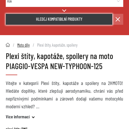
HLEDEJ KOMPATIBILNÍ PRODUKTY
2HMOTO.cz
Moto díly
Plexi štíty, kapotáže, spoilery
Plexi štíty, kapotáže, spoilery na moto
PIAGGIO-VESPA NEW-TYPHOON-125
Vítejte v kategorii Plexi štíty, kapotáže a spoilery na 2HMOTO!
Hledáte doplňky, které zlepšují aerodynamiku, chrání vás před
nepříznivými podmínkami a zároveň dodají vašemu motocyklu
moderní vzhled?
Více informací