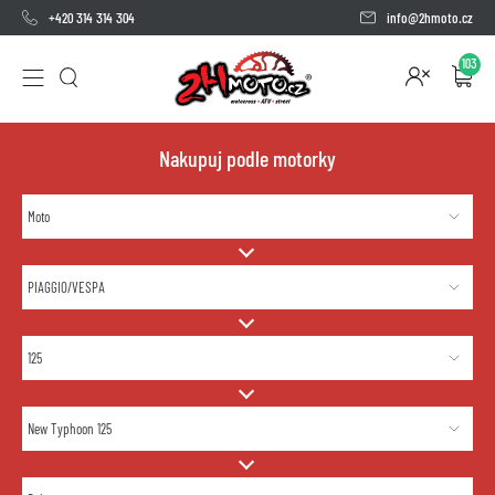
+420 314 314 304
info@2hmoto.cz
103
Nakupuj podle motorky