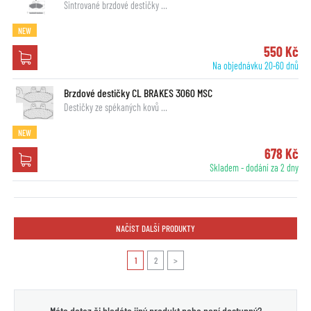
Sintrované brzdové destičky …
NEW
550 Kč
Na objednávku 20-60 dnů
Brzdové destičky CL BRAKES 3060 MSC
Destičky ze spékaných kovů …
NEW
678 Kč
Skladem - dodání za 2 dny
NAČÍST DALŠÍ PRODUKTY
1
2
>
Máte dotaz či hledáte jiný produkt nebo není dostupný?