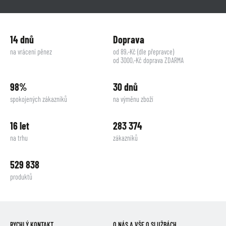
14 dnů
Doprava
na vrácení pěnez
od 89,-Kč (dle přepravce)
od 3000,-Kč doprava ZDARMA
98%
30 dnů
spokojených zákazníků
na výměnu zboží
16 let
283 374
na trhu
zákazníků
529 838
produktů
RYCHLÝ KONTAKT
O NÁS A VŠE O SLUŽBÁCH