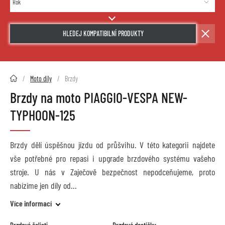
HLEDEJ KOMPATIBILNÍ PRODUKTY
2HMOTO.cz
Moto díly
Brzdy
Brzdy na moto PIAGGIO-VESPA NEW-
TYPHOON-125
Brzdy dělí úspěšnou jízdu od průšvihu. V této kategorii najdete
vše potřebné pro repasi i upgrade brzdového systému vašeho
stroje. U nás v Zaječově bezpečnost nepodceňujeme, proto
nabízíme jen díly od
Více informací