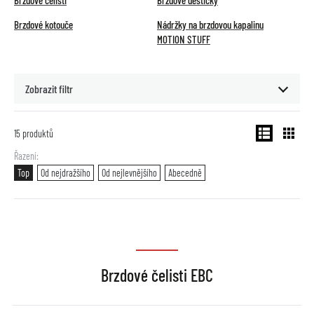
Brzdové čelisti
Brzdové destičky
Brzdové kotouče
Nádržky na brzdovou kapalinu
MOTION STUFF
Zobrazit filtr
15
produktů
Řazení
Top
Od nejdražšího
Od nejlevnějšího
Abecedně
Brzdové čelisti EBC