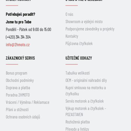
Potřebuješ poradit?
O nás
Showroom a výdejní místo
Jsme tu pro Tebe
Podporujeme závodníky a projekty
Pondělí - Pátek od 9:00 do 15:00
Kontakty
(+420) 314 314 304
Půjčovna čtyřkolek
info@2hmoto.cz
ZÁKAZNICKÝ SERVIS
UŽITEČNÉ ODKAZY
Bonus program
Tabulka velikostí
Obchodní podmínky
OEM - originální náhradní díly
Doprava a platba
Kupní smlouva na motorku a
čtyřkolku
Poradna 2HMOTO
Servis motorek a čtyřkolek
Vrácení / Výměna / Reklamace
Výkup motorek a čtyřkolek -
Přání a stížnosti
POZASTAVEN
Ochrana osobních údajů
Rozložená platba
Převody a řetězy