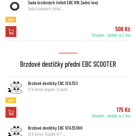
Sada brzdových čelistí EBC 816 Zadní; levý
Sada brzdových čelistí …
NEW
506 Kč
Skladem - dodání za 2 dny
Brzdové destičky přední EBC SCOOTER
Brzdové destičky EBC SFA353
SFA Series Organic Scooter …
NEW
175 Kč
Skladem - dodání za 2 dny
Brzdové destičky EBC SFA353HH
SFA Series "Double-H™" …