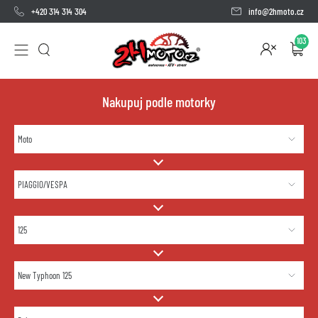
+420 314 314 304
info@2hmoto.cz
103
Nakupuj podle motorky