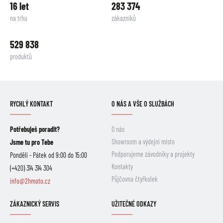
16 let
283 374
na trhu
zákazníků
529 838
produktů
RYCHLÝ KONTAKT
O NÁS A VŠE O SLUŽBÁCH
Potřebuješ poradit?
O nás
Showroom a výdejní místo
Jsme tu pro Tebe
Podporujeme závodníky a projekty
Pondělí - Pátek od 9:00 do 15:00
Kontakty
(+420) 314 314 304
Půjčovna čtyřkolek
info@2hmoto.cz
ZÁKAZNICKÝ SERVIS
UŽITEČNÉ ODKAZY