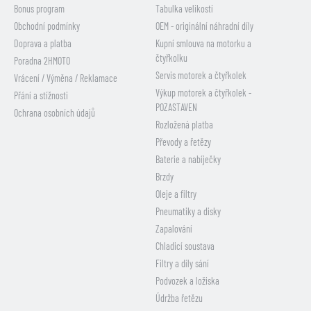
Bonus program
Tabulka velikostí
Obchodní podmínky
OEM - originální náhradní díly
Doprava a platba
Kupní smlouva na motorku a
čtyřkolku
Poradna 2HMOTO
Servis motorek a čtyřkolek
Vrácení / Výměna / Reklamace
Výkup motorek a čtyřkolek -
Přání a stížnosti
POZASTAVEN
Ochrana osobních údajů
Rozložená platba
Převody a řetězy
Baterie a nabíječky
Brzdy
Oleje a filtry
Pneumatiky a disky
Zapalování
Chladicí soustava
Filtry a díly sání
Podvozek a ložiska
Údržba řetězu