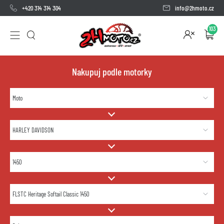
+420 314 314 304
info@2hmoto.cz
103
Nakupuj podle motorky