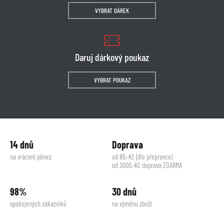
VYBRAT DÁREK
Daruj dárkový poukaz
VYBRAT POUKAZ
14 dnů
Doprava
na vrácení pěnez
od 89,-Kč (dle přepravce)
od 3000,-Kč doprava ZDARMA
98%
30 dnů
spokojených zákazníků
na výměnu zboží