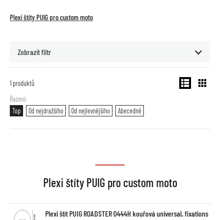
Plexi štíty PUIG pro custom moto
Zobrazit filtr
1
produktů
Řazení
Top
Od nejdražšího
Od nejlevnějšího
Abecedně
Plexi štíty PUIG pro custom moto
Plexi štít PUIG ROADSTER 0444H kouřová universal, fixations