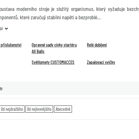
soustava moderního stroje je složitý organismus, který vyžaduje bez
onentů, které zaručují stabilní napětí a bezproblé
cí
příslušenství
Opravné sady cívky startéru
Relé dobíjení
All Balls
Světlomety CUSTOMACCES
Zapalovací svíčky
tr
Od nejdražšího
Od nejlevnějšího
Abecedně