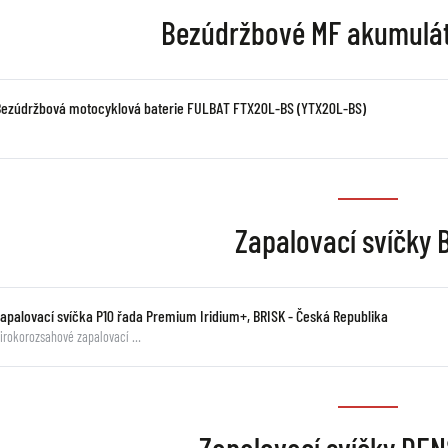
Bezúdržbové MF akumulá
Bezúdržbová motocyklová baterie FULBAT FTX20L-BS (YTX20L-BS)
Zapalovací svíčky 
zapalovací svíčka P10 řada Premium Iridium+, BRISK - Česká Republika
irokorozsahové zapalovací …