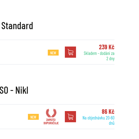
- Standard
239 Kč
NEW
Skladem - dodání za
2 dny
SO - Nikl
86 Kč
NEW
Na objednávku 20-60
dnů