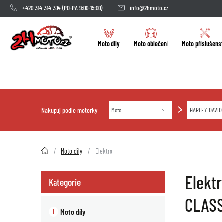
+420 314 314 304
(PO-PA 9:00-15:00)
info@2hmoto.cz
Moto díly
Moto oblečení
Moto příslušens
Nakupuj podle motorky
2HMOTO.cz
Moto díly
Elektro
Elekt
Kategorie
CLASS
Moto díly