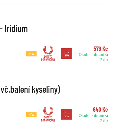
- Iridium
579 Kč
NEW
Skladem - dodání za
2 dny
č.balení kyseliny)
640 Kč
NEW
Skladem - dodání za
2 dny