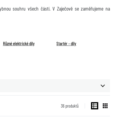
chybnou souhru všech částí. V Zaječově se zaměřujeme na
Různé elektrické díly
Startér - díly
36
produktů