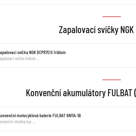
Zapalovací svíčky NGK 
Zapalovací svíčka NGK DCPR7EIX Iridium
apalovací svíčka Iridium …
Konvenční akumulátory FULBAT (v
Konvenční motocyklová baterie FULBAT 6N11A-1B
onvenční olověný kys. …