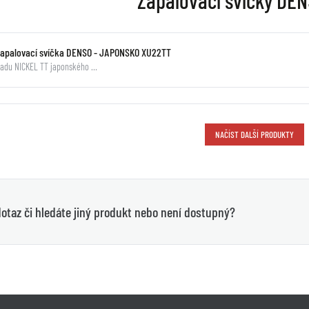
Zapalovací svíčky DEN
zapalovací svíčka DENSO - JAPONSKO XU22TT
adu NICKEL TT japonského …
NAČÍST DALŠÍ PRODUKTY
otaz či hledáte jiný produkt nebo není dostupný?