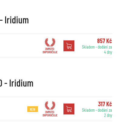
- Iridium
857 Kč
Skladem - dodání za
4 dny
 - Iridium
317 Kč
NEW
Skladem - dodání za
2 dny