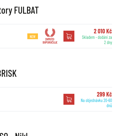
tory FULBAT
2 010 Kč
NEW
Skladem - dodání za
2 dny
BRISK
299 Kč
Na objednávku 20-60
dnů