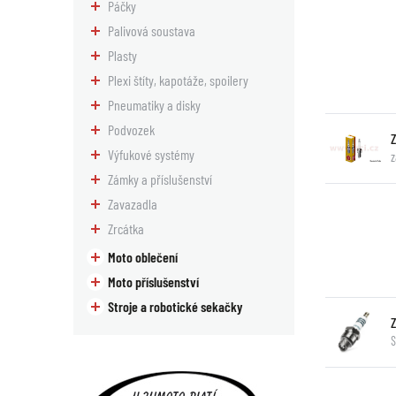
Páčky
Palivová soustava
Plasty
Plexi štíty, kapotáže, spoilery
Pneumatiky a disky
Podvozek
Výfukové systémy
z
Zámky a příslušenství
Zavazadla
Zrcátka
Moto oblečení
Moto příslušenství
Stroje a robotické sekačky
S