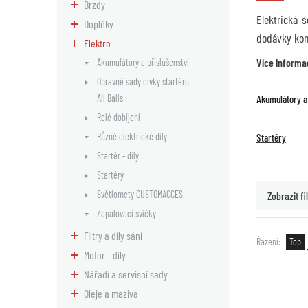
Brzdy
Elektrická 
Doplňky
dodávky komp
Elektro
Více informa
Akumulátory a příslušenství
Opravné sady cívky startéru
All Balls
Akumulátory a 
Relé dobíjení
Různé elektrické díly
Startéry
Startér - díly
Startéry
Světlomety CUSTOMACCES
Zobrazit fil
Zapalovací svíčky
Filtry a díly sání
Řazení
Top
Motor - díly
Nářadí a servisní sady
Oleje a maziva