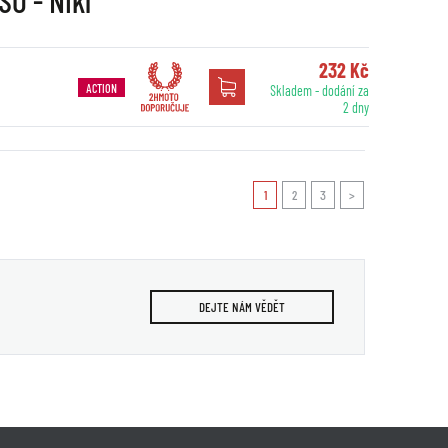
SO - Nikl
232 Kč
ACTION
Skladem - dodání za
2 dny
1
2
3
>
DEJTE NÁM VĚDĚT