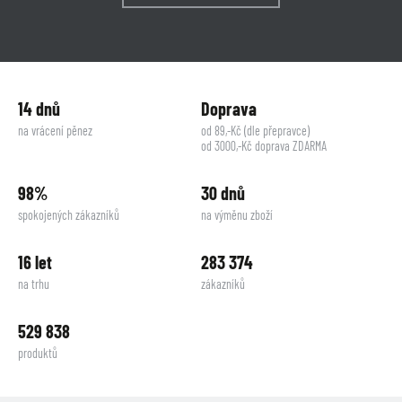
14 dnů
Doprava
na vrácení pěnez
od 89,-Kč (dle přepravce)
od 3000,-Kč doprava ZDARMA
98%
30 dnů
spokojených zákazníků
na výměnu zboží
16 let
283 374
na trhu
zákazníků
529 838
produktů