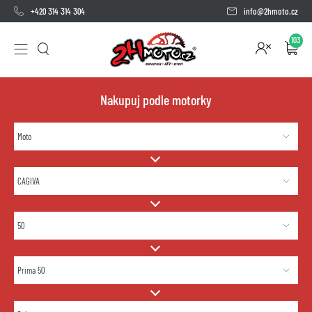
+420 314 314 304
info@2hmoto.cz
103
Nakupuj podle motorky