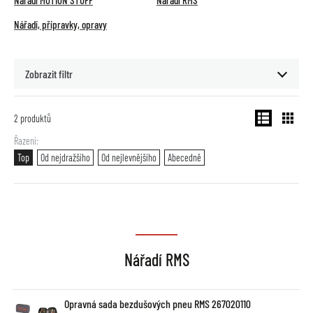
Nářadí MOTION STUFF
Nářadí RMS
Nářadí, přípravky, opravy
Zobrazit filtr
2
produktů
Řazení
Top
Od nejdražšího
Od nejlevnějšího
Abecedně
Nářadí RMS
Opravná sada bezdušových pneu RMS 267020110