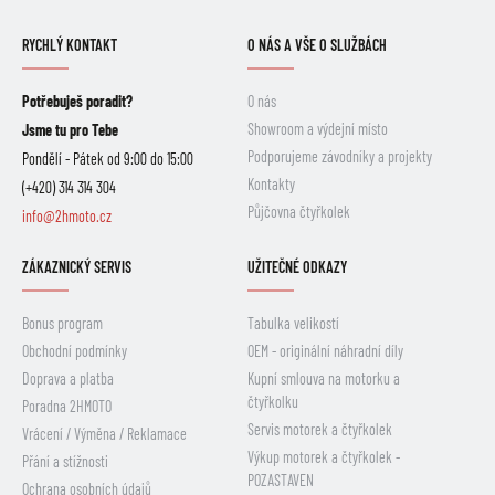
RYCHLÝ KONTAKT
O NÁS A VŠE O SLUŽBÁCH
Potřebuješ poradit?
O nás
Showroom a výdejní místo
Jsme tu pro Tebe
Podporujeme závodníky a projekty
Pondělí - Pátek od 9:00 do 15:00
Kontakty
(+420) 314 314 304
Půjčovna čtyřkolek
info@2hmoto.cz
ZÁKAZNICKÝ SERVIS
UŽITEČNÉ ODKAZY
Bonus program
Tabulka velikostí
Obchodní podmínky
OEM - originální náhradní díly
Doprava a platba
Kupní smlouva na motorku a
čtyřkolku
Poradna 2HMOTO
Servis motorek a čtyřkolek
Vrácení / Výměna / Reklamace
Výkup motorek a čtyřkolek -
Přání a stížnosti
POZASTAVEN
Ochrana osobních údajů