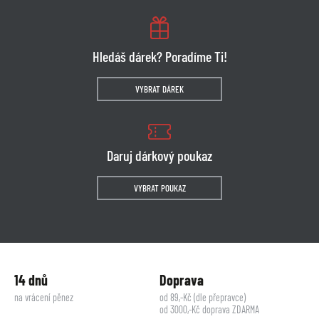
Hledáš dárek? Poradíme Ti!
VYBRAT DÁREK
Daruj dárkový poukaz
VYBRAT POUKAZ
14 dnů
Doprava
na vrácení pěnez
od 89,-Kč (dle přepravce)
od 3000,-Kč doprava ZDARMA