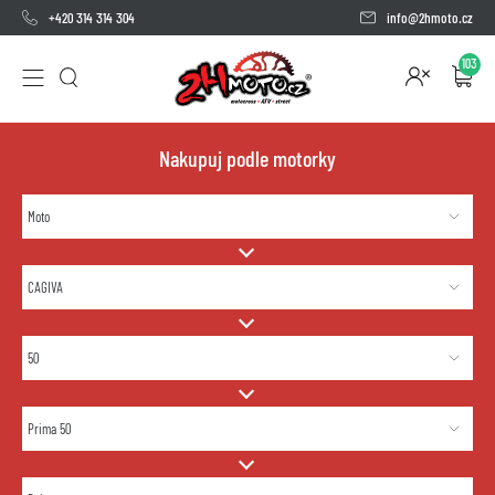
+420 314 314 304
info@2hmoto.cz
103
Nakupuj podle motorky