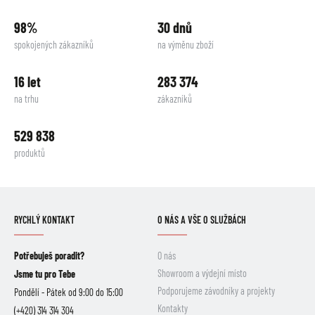
98%
30 dnů
spokojených zákazníků
na výměnu zboží
16 let
283 374
na trhu
zákazníků
529 838
produktů
RYCHLÝ KONTAKT
O NÁS A VŠE O SLUŽBÁCH
Potřebuješ poradit?
O nás
Showroom a výdejní místo
Jsme tu pro Tebe
Podporujeme závodníky a projekty
Pondělí - Pátek od 9:00 do 15:00
Kontakty
(+420) 314 314 304