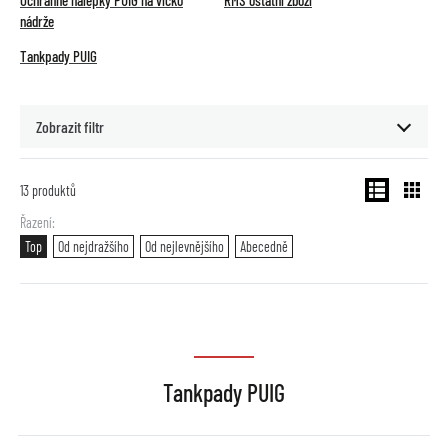
Ochranné nálepky PUIG na víčko
RMS ostatní zboží
nádrže
Tankpady PUIG
Zobrazit filtr
13
produktů
Řazení
Top
Od nejdražšího
Od nejlevnějšího
Abecedně
Tankpady PUIG