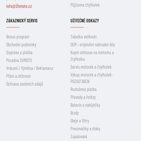
Půjčovna čtyřkolek
info@2hmoto.cz
ZÁKAZNICKÝ SERVIS
UŽITEČNÉ ODKAZY
Bonus program
Tabulka velikostí
Obchodní podmínky
OEM - originální náhradní díly
Doprava a platba
Kupní smlouva na motorku a
čtyřkolku
Poradna 2HMOTO
Servis motorek a čtyřkolek
Vrácení / Výměna / Reklamace
Výkup motorek a čtyřkolek -
Přání a stížnosti
POZASTAVEN
Ochrana osobních údajů
Rozložená platba
Převody a řetězy
Baterie a nabíječky
Brzdy
Oleje a filtry
Pneumatiky a disky
Zapalování