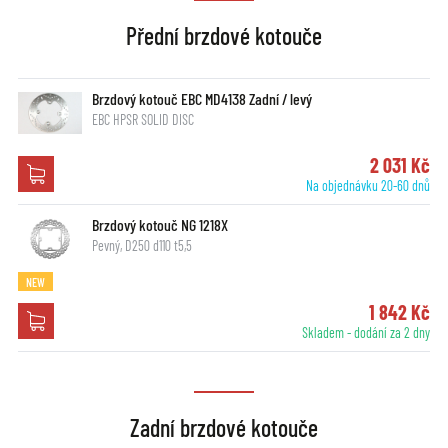
Přední brzdové kotouče
Brzdový kotouč EBC MD4138 Zadní / levý
EBC HPSR SOLID DISC
2 031 Kč
Na objednávku 20-60 dnů
Brzdový kotouč NG 1218X
Pevný, D250 d110 t5,5
NEW
1 842 Kč
Skladem - dodání za 2 dny
Zadní brzdové kotouče