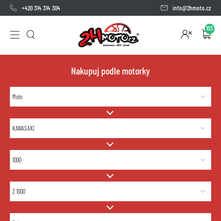
+420 314 314 304
info@2hmoto.cz
103
Nakupuj podle motorky