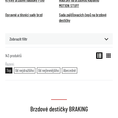
Krytky brzdové nádobky PUIG
Nádržky na brzdovou kapalinu
MOTION STUFF
Opravné a těsnící sady brzd
Sada zajišťovacích čepů na brzdové
destičky
Zobrazit filtr
143
produktů
Řazení
Top
Od nejdražšího
Od nejlevnějšího
Abecedně
Brzdové destičky BRAKING