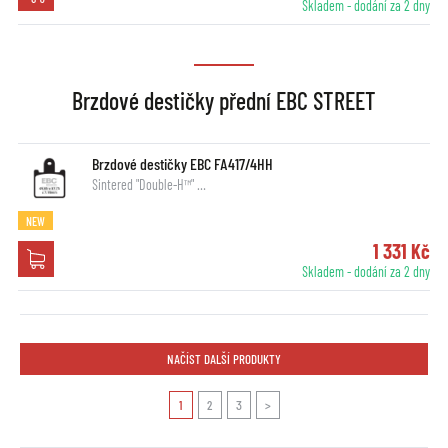
Skladem - dodání za 2 dny
Brzdové destičky přední EBC STREET
Brzdové destičky EBC FA417/4HH
Sintered "Double-H™" …
NEW
1 331 Kč
Skladem - dodání za 2 dny
NAČÍST DALŠÍ PRODUKTY
1
2
3
>