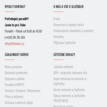
RYCHLÝ KONTAKT
O NÁS A VŠE O SLUŽBÁCH
Potřebuješ poradit?
O nás
Showroom a výdejní místo
Jsme tu pro Tebe
Podporujeme závodníky a projekty
Pondělí - Pátek od 9:00 do 15:00
Kontakty
(+420) 314 314 304
Půjčovna čtyřkolek
info@2hmoto.cz
ZÁKAZNICKÝ SERVIS
UŽITEČNÉ ODKAZY
Bonus program
Tabulka velikostí
Obchodní podmínky
OEM - originální náhradní díly
Doprava a platba
Kupní smlouva na motorku a
čtyřkolku
Poradna 2HMOTO
Servis motorek a čtyřkolek
Vrácení / Výměna / Reklamace
Výkup motorek a čtyřkolek -
Přání a stížnosti
POZASTAVEN
Ochrana osobních údajů
Rozložená platba