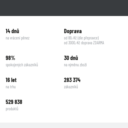
14 dnů
Doprava
na vrácení pěnez
od 89,-Kč (dle přepravce)
od 3000,-Kč doprava ZDARMA
98%
30 dnů
spokojených zákazníků
na výměnu zboží
16 let
283 374
na trhu
zákazníků
529 838
produktů