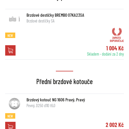
Brzdové destičky BREMBO 07KA23SA
Brzdové destičky SA
NEW
1 004 Kč
Skladem - dodání za 2 dny
Přední brzdové kotouče
Brzdový kotouč NG 1606 Pravý, Pravý
Pevný, D250 d110 t6,0
NEW
2 002 Kč