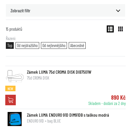
Zobrazit filtr
15
produktů
Řazení
Top
Od nejdražšího
Od nejlevnějšího
Abecedně
Zámek LUMA 75d CROMA DISK DIB7501W
75d CROMA DISK
NEW
890 Kč
Skladem - dodání za 2 dny
Zámek LUMA ENDURO 91D DIM91DB s taškou modrá
ENDURO 91D + bag BLUE