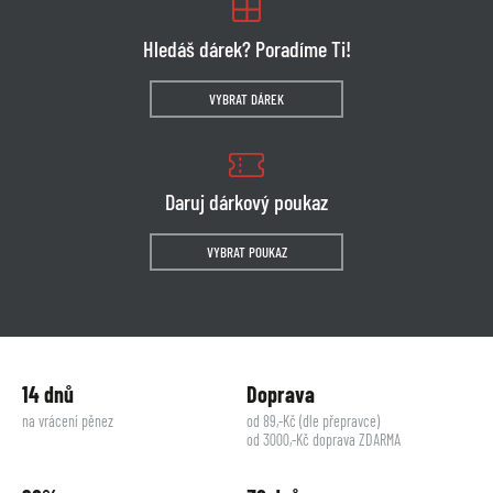
Hledáš dárek? Poradíme Ti!
VYBRAT DÁREK
Daruj dárkový poukaz
VYBRAT POUKAZ
14 dnů
Doprava
na vrácení pěnez
od 89,-Kč (dle přepravce)
od 3000,-Kč doprava ZDARMA