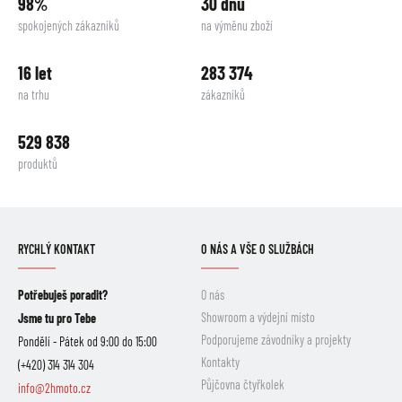
98%
30 dnů
spokojených zákazníků
na výměnu zboží
16 let
283 374
na trhu
zákazníků
529 838
produktů
RYCHLÝ KONTAKT
O NÁS A VŠE O SLUŽBÁCH
Potřebuješ poradit?
O nás
Showroom a výdejní místo
Jsme tu pro Tebe
Podporujeme závodníky a projekty
Pondělí - Pátek od 9:00 do 15:00
Kontakty
(+420) 314 314 304
Půjčovna čtyřkolek
info@2hmoto.cz