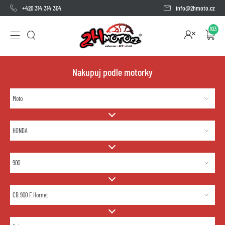
+420 314 314 304
info@2hmoto.cz
103
Nakupuj podle motorky