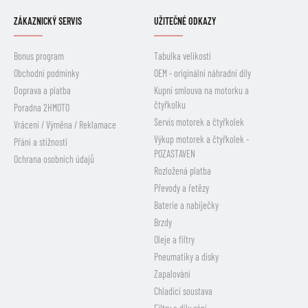
ZÁKAZNICKÝ SERVIS
UŽITEČNÉ ODKAZY
Bonus program
Tabulka velikostí
Obchodní podmínky
OEM - originální náhradní díly
Doprava a platba
Kupní smlouva na motorku a
čtyřkolku
Poradna 2HMOTO
Servis motorek a čtyřkolek
Vrácení / Výměna / Reklamace
Výkup motorek a čtyřkolek -
Přání a stížnosti
POZASTAVEN
Ochrana osobních údajů
Rozložená platba
Převody a řetězy
Baterie a nabíječky
Brzdy
Oleje a filtry
Pneumatiky a disky
Zapalování
Chladicí soustava