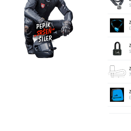
S
E
S
7
E