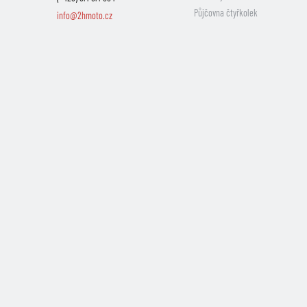
Půjčovna čtyřkolek
info@2hmoto.cz