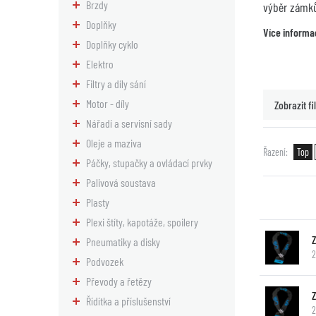
Brzdy
výběr zámků
Doplňky
Více informa
Doplňky cyklo
Elektro
Filtry a díly sání
Motor - díly
Zobrazit fil
Nářadí a servisní sady
Oleje a maziva
Řazení
Top
Páčky, stupačky a ovládací prvky
Palivová soustava
Plasty
Plexi štíty, kapotáže, spoilery
Pneumatiky a disky
2
Podvozek
Převody a řetězy
Řídítka a příslušenství
2