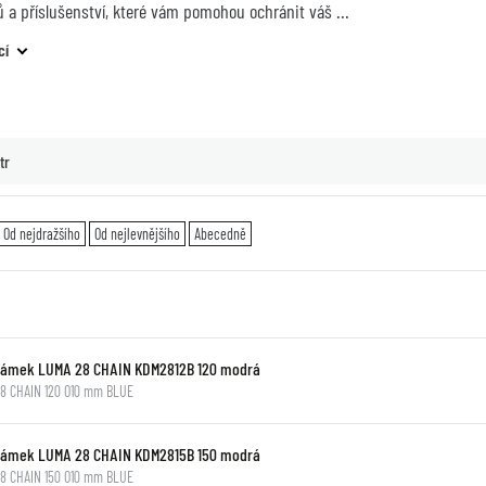
 a příslušenství, které vám pomohou ochránit váš
cí
tr
Od nejdražšího
Od nejlevnějšího
Abecedně
Zámek LUMA 28 CHAIN KDM2812B 120 modrá
8 CHAIN 120 O10 mm BLUE
Zámek LUMA 28 CHAIN KDM2815B 150 modrá
8 CHAIN 150 O10 mm BLUE