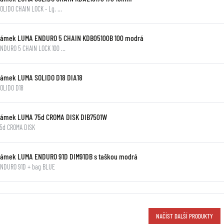
OLIDO CHAIN LOCK - Lg. …
Zámek LUMA ENDURO 5 CHAIN KDB05100B 100 modrá
NDURO 5 CHAIN LOCK 100 …
Zámek LUMA SOLIDO D18 DIA18
OLIDO D18
Zámek LUMA 75d CROMA DISK DIB7501W
5d CROMA DISK
Zámek LUMA ENDURO 91D DIM91DB s taškou modrá
NDURO 91D + bag BLUE
NAČÍST DALŠÍ PRODUKTY