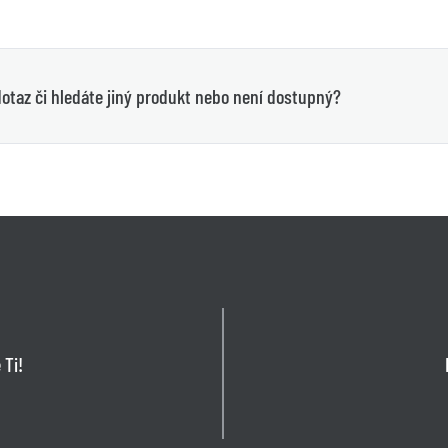
otaz či hledáte jiný produkt nebo není dostupný?
 Ti!