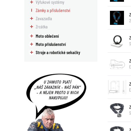
Výfukové systémy
Zámky a příslušenství
Zavazadla
2
Zrcátka
Moto oblečení
Moto příslušenství
Stroje a robotické sekačky
E
S