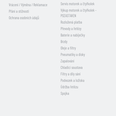
Servis motorek a čtyřkolek
Vrácení / Výměna / Reklamace
Výkup motorek a čtyřkolek -
Přání a stížnosti
POZASTAVEN
Ochrana osobních údajů
Rozložená platba
Převody a řetězy
Baterie a nabíječky
Brzdy
Oleje a filtry
Pneumatiky a disky
Zapalování
Chladicí soustava
Filtry a díly sání
Podvozek a ložiska
Údržba řetězu
Spojka