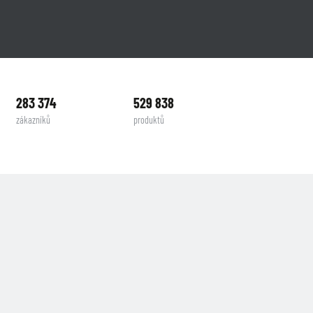
283 374
529 838
zákazníků
produktů