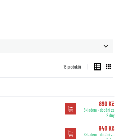
16
produktů
890 Kč
Skladem - dodání za
2 dny
940 Kč
Skladem - dodání za