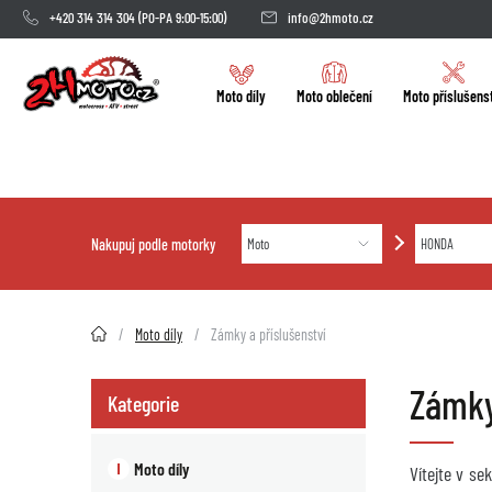
+420 314 314 304
(PO-PA 9:00-15:00)
info@2hmoto.cz
Moto díly
Moto oblečení
Moto příslušens
Nakupuj podle motorky
2HMOTO.cz
Moto díly
Zámky a příslušenství
Zámky
Kategorie
Moto díly
Vítejte v s