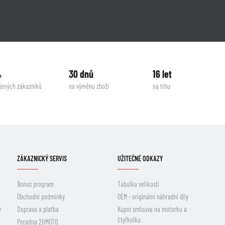
%
30 dnů
16 let
jených zákazníků
na výměnu zboží
na trhu
ZÁKAZNICKÝ SERVIS
UŽITEČNÉ ODKAZY
Bonus program
Tabulka velikostí
Obchodní podmínky
OEM - originální náhradní díly
y
Doprava a platba
Kupní smlouva na motorku a
čtyřkolku
Poradna 2HMOTO