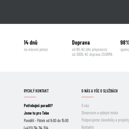
14 dnů
Doprava
98
na vrácení pěnez
od 89,-Kč (dle přepravce)
spoko
od 3000,-Kč doprava ZDARMA
RYCHLÝ KONTAKT
O NÁS A VŠE O SLUŽBÁCH
Potřebuješ poradit?
O nás
Showroom a výdejní místo
Jsme tu pro Tebe
Podporujeme závodníky a projekt
Pondělí - Pátek od 9:00 do 15:00
Kontakty
(+420) 314 314 304