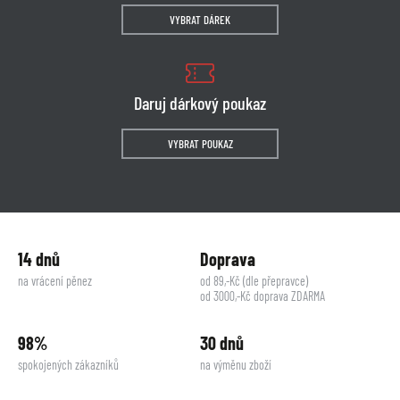
VYBRAT DÁREK
Daruj dárkový poukaz
VYBRAT POUKAZ
14 dnů
Doprava
na vrácení pěnez
od 89,-Kč (dle přepravce)
od 3000,-Kč doprava ZDARMA
98%
30 dnů
spokojených zákazníků
na výměnu zboží