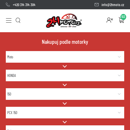
+420 314 314 304
info@2hmoto.cz
103
Nakupuj podle motorky