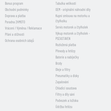
Bonus program
Tabulka velikostí
Obchodní podmínky
OEM - originální náhradní díly
Doprava a platba
Kupní smlouva na motorku a
čtyřkolku
Poradna 2HMOTO
Servis motorek a čtyřkolek
Vrácení / Výměna / Reklamace
Výkup motorek a čtyřkolek -
Přání a stížnosti
POZASTAVEN
Ochrana osobních údajů
Rozložená platba
Převody a řetězy
Baterie a nabíječky
Brzdy
Oleje a filtry
Pneumatiky a disky
Zapalování
Chladicí soustava
Filtry a díly sání
Podvozek a ložiska
Údržba řetězu