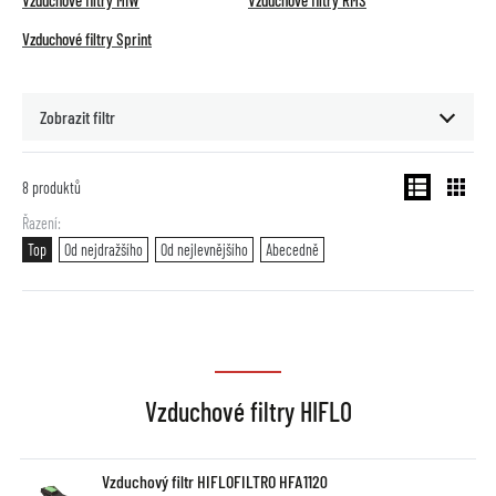
Vzduchové filtry MIW
Vzduchové filtry RMS
Vzduchové filtry Sprint
Zobrazit filtr
8
produktů
Řazení
Top
Od nejdražšího
Od nejlevnějšího
Abecedně
Vzduchové filtry HIFLO
Vzduchový filtr HIFLOFILTRO HFA1120