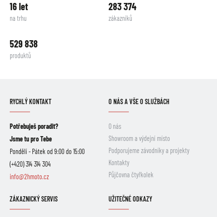
16 let
283 374
na trhu
zákazníků
529 838
produktů
RYCHLÝ KONTAKT
O NÁS A VŠE O SLUŽBÁCH
Potřebuješ poradit?
O nás
Showroom a výdejní místo
Jsme tu pro Tebe
Podporujeme závodníky a projekty
Pondělí - Pátek od 9:00 do 15:00
Kontakty
(+420) 314 314 304
Půjčovna čtyřkolek
info@2hmoto.cz
ZÁKAZNICKÝ SERVIS
UŽITEČNÉ ODKAZY