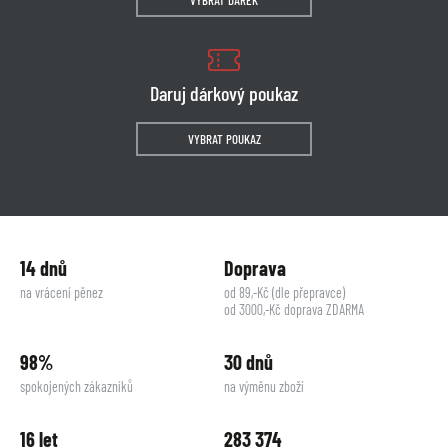
VYBRAT DÁREK
Daruj dárkový poukaz
VYBRAT POUKAZ
14 dnů
Doprava
na vrácení pěnez
od 89,-Kč (dle přepravce)
od 3000,-Kč doprava ZDARMA
98%
30 dnů
spokojených zákazníků
na výměnu zboží
16 let
283 374