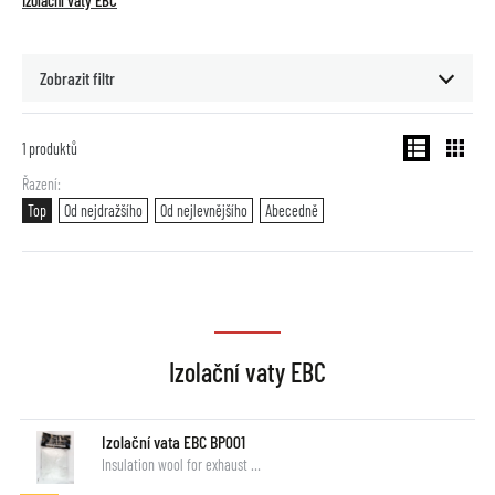
Izolační vaty EBC
Zobrazit filtr
1
produktů
Řazení
Top
Od nejdražšího
Od nejlevnějšího
Abecedně
Izolační vaty EBC
Izolační vata EBC BP001
Insulation wool for exhaust …