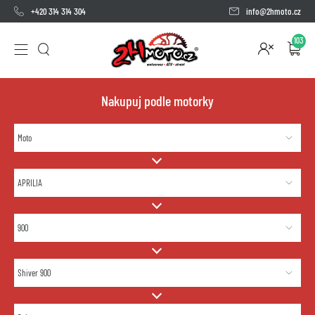
+420 314 314 304
info@2hmoto.cz
103
Nakupuj podle motorky