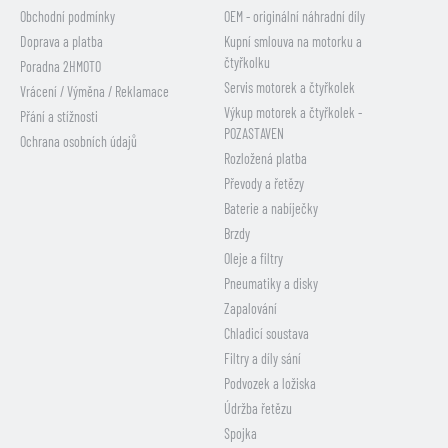
Obchodní podmínky
OEM - originální náhradní díly
Doprava a platba
Kupní smlouva na motorku a
čtyřkolku
Poradna 2HMOTO
Servis motorek a čtyřkolek
Vrácení / Výměna / Reklamace
Výkup motorek a čtyřkolek -
Přání a stížnosti
POZASTAVEN
Ochrana osobních údajů
Rozložená platba
Převody a řetězy
Baterie a nabíječky
Brzdy
Oleje a filtry
Pneumatiky a disky
Zapalování
Chladicí soustava
Filtry a díly sání
Podvozek a ložiska
Údržba řetězu
Spojka