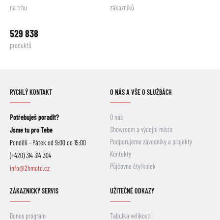
na trhu
zákazníků
529 838
produktů
RYCHLÝ KONTAKT
O NÁS A VŠE O SLUŽBÁCH
Potřebuješ poradit?
O nás
Showroom a výdejní místo
Jsme tu pro Tebe
Podporujeme závodníky a projekty
Pondělí - Pátek od 9:00 do 15:00
Kontakty
(+420) 314 314 304
Půjčovna čtyřkolek
info@2hmoto.cz
ZÁKAZNICKÝ SERVIS
UŽITEČNÉ ODKAZY
Bonus program
Tabulka velikostí