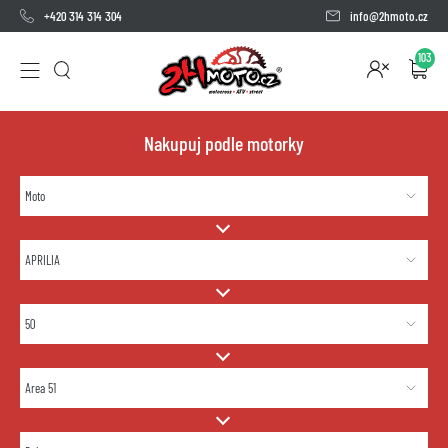
+420 314 314 304
info@2hmoto.cz
103
Nakupuj podle motorky