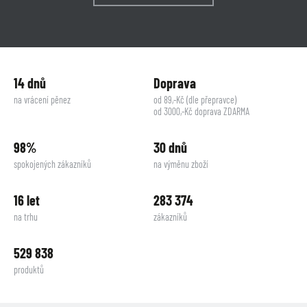
14 dnů
Doprava
na vrácení pěnez
od 89,-Kč (dle přepravce)
od 3000,-Kč doprava ZDARMA
98%
30 dnů
spokojených zákazníků
na výměnu zboží
16 let
283 374
na trhu
zákazníků
529 838
produktů