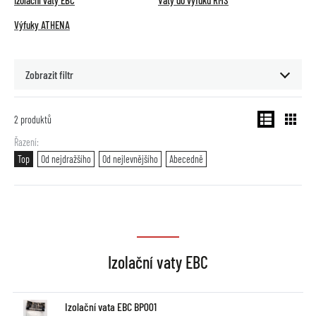
Izolační vaty EBC
Vaty do výfuku RMS
Výfuky ATHENA
Zobrazit filtr
2
produktů
Řazení
Top
Od nejdražšího
Od nejlevnějšího
Abecedně
Izolační vaty EBC
Izolační vata EBC BP001