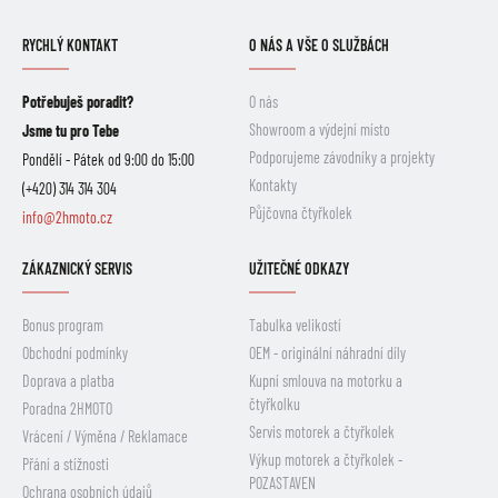
RYCHLÝ KONTAKT
O NÁS A VŠE O SLUŽBÁCH
Potřebuješ poradit?
O nás
Showroom a výdejní místo
Jsme tu pro Tebe
Podporujeme závodníky a projekty
Pondělí - Pátek od 9:00 do 15:00
Kontakty
(+420) 314 314 304
Půjčovna čtyřkolek
info@2hmoto.cz
ZÁKAZNICKÝ SERVIS
UŽITEČNÉ ODKAZY
Bonus program
Tabulka velikostí
Obchodní podmínky
OEM - originální náhradní díly
Doprava a platba
Kupní smlouva na motorku a
čtyřkolku
Poradna 2HMOTO
Servis motorek a čtyřkolek
Vrácení / Výměna / Reklamace
Výkup motorek a čtyřkolek -
Přání a stížnosti
POZASTAVEN
Ochrana osobních údajů