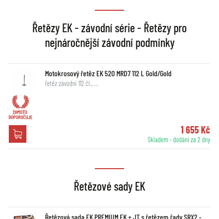
Řetězy EK - závodní série - Řetězy pro
nejnáročnější závodní podmínky
Motokrosový řetěz EK 520 MRD7 112 L Gold/Gold
řetěz závodní 112 čl., …
1 655 Kč
Skladem - dodání za 2 dny
Řetězové sady EK
Řetězová sada EK PREMIUM EK + JT s řetězem řady SRX2 -