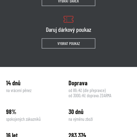
VYBRAT DÁREK
Daruj dárkový poukaz
VYBRAT POUKAZ
14 dnů
Doprava
na vrácení pěnez
od 89,-Kč (dle přepravce)
od 3000,-Kč doprava ZDARMA
98%
30 dnů
spokojených zákazníků
na výměnu zboží
16 let
283 374