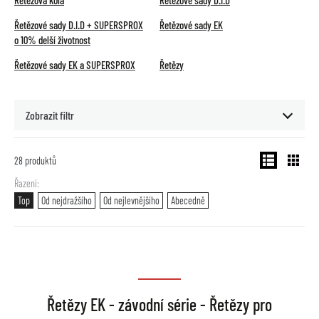
Řetězová kola
Řetězové sady D.I.D
Řetězové sady D.I.D + SUPERSPROX
Řetězové sady EK
o 10% delší životnost
Řetězové sady EK a SUPERSPROX
Řetězy
Zobrazit filtr
28
produktů
Řazení
Top
Od nejdražšího
Od nejlevnějšího
Abecedně
Řetězy EK - závodní série - Řetězy pro