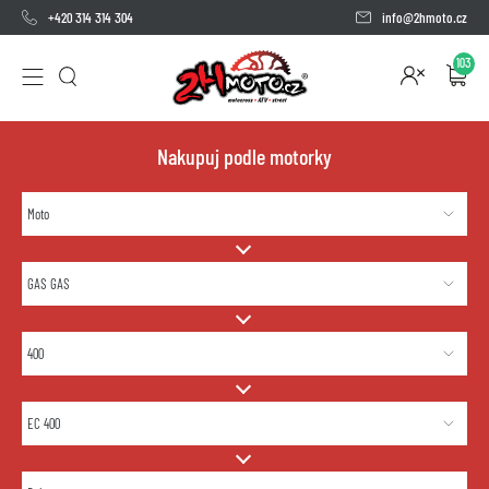
+420 314 314 304
info@2hmoto.cz
103
Nakupuj podle motorky