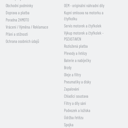
Obchodní podmínky
OEM - originální náhradní díly
Doprava a platba
Kupní smlouva na motorku a
čtyřkolku
Poradna 2HMOTO
Servis motorek a čtyřkolek
Vrácení / Výměna / Reklamace
Výkup motorek a čtyřkolek -
Přání a stížnosti
POZASTAVEN
Ochrana osobních údajů
Rozložená platba
Převody a řetězy
Baterie a nabíječky
Brzdy
Oleje a filtry
Pneumatiky a disky
Zapalování
Chladicí soustava
Filtry a díly sání
Podvozek a ložiska
Údržba řetězu
Spojka