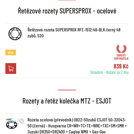
Řetězové rozety SUPERSPROX - ocelové
Řetězová rozeta SUPERSPROX RFE-1512:48-BLK černý 48
zubů, 520
NEW
839 Kč
Skladem - dodání za 2 dny
Rozety a řetěz kolečka MTZ - ESJOT
Rozeta ocelová (převodník) 0822-50zubů ESJOT 50-32043-
50 (černá) - Husqvarna CR+WR+TC+TE+WRE+TXC+SM+SMR +
Suzuki DR350+DRZ400 + Cagiva WMX + Gas-Gas