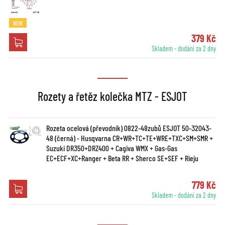
NEW
379 Kč
Skladem - dodání za 2 dny
Rozety a řetěz kolečka MTZ - ESJOT
Rozeta ocelová (převodník) 0822-48zubů ESJOT 50-32043-
48 (černá) - Husqvarna CR+WR+TC+TE+WRE+TXC+SM+SMR +
Suzuki DR350+DRZ400 + Cagiva WMX + Gas-Gas
EC+ECF+XC+Ranger + Beta RR + Sherco SE+SEF + Rieju
779 Kč
Skladem - dodání za 2 dny