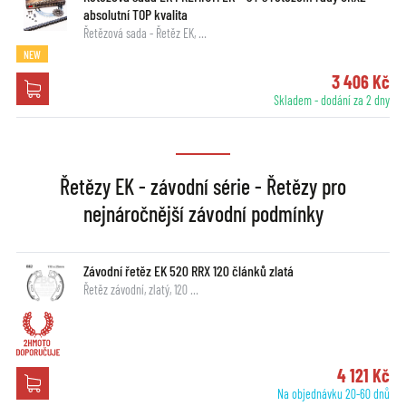
absolutní TOP kvalita
Řetězová sada - Řetěz EK, …
NEW
3 406 Kč
Skladem - dodání za 2 dny
Řetězy EK - závodní série - Řetězy pro
nejnáročnější závodní podmínky
Závodní řetěz EK 520 RRX 120 článků zlatá
Řetěz závodní, zlatý, 120 …
4 121 Kč
Na objednávku 20-60 dnů