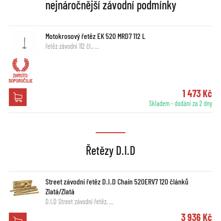
nejnáročnější závodní podmínky
Motokrosový řetěz EK 520 MRD7 112 L
řetěz závodní 112 čl., …
1 473 Kč
Skladem - dodání za 2 dny
Řetězy D.I.D
Street závodní řetěz D.I.D Chain 520ERV7 120 článků
Zlatá/Zlatá
D.I.D Street závodní řetěz, …
3 936 Kč