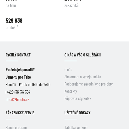
na trhu
zákazníků
529 838
produktů
RYCHLÝ KONTAKT
O NÁS A VŠE O SLUŽBÁCH
Potřebuješ poradit?
O nás
Showroom a výdejní místo
Jsme tu pro Tebe
Podporujeme závodníky a projekty
Pondělí - Pátek od 9:00 do 15:00
Kontakty
(+420) 314 314 304
Půjčovna čtyřkolek
info@2hmoto.cz
ZÁKAZNICKÝ SERVIS
UŽITEČNÉ ODKAZY
Bonus program
Tabulka velikostí