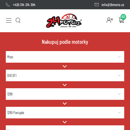
+420 314 314 304
info@2hmoto.cz
103
Nakupuj podle motorky