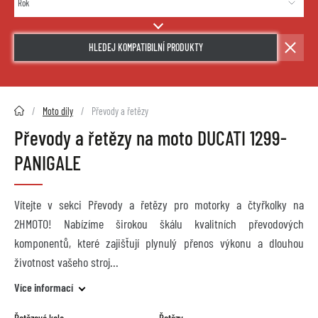
HLEDEJ KOMPATIBILNÍ PRODUKTY
2HMOTO.cz
Moto díly
Převody a řetězy
Převody a řetězy na moto DUCATI 1299-
PANIGALE
Vítejte v sekci Převody a řetězy pro motorky a čtyřkolky na
2HMOTO! Nabízíme širokou škálu kvalitních převodových
komponentů, které zajišťují plynulý přenos výkonu a dlouhou
životnost vašeho stroj
Více informací