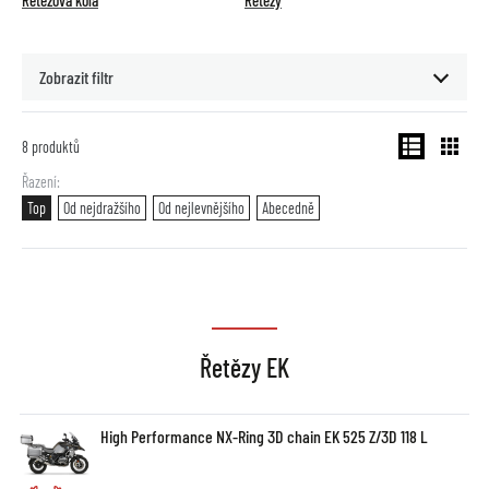
Řetězová kola
Řetězy
Zobrazit filtr
8
produktů
Řazení
Top
Od nejdražšího
Od nejlevnějšího
Abecedně
Řetězy EK
High Performance NX-Ring 3D chain EK 525 Z/3D 118 L