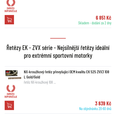
6 851 Kč
Skladem - dodání za 2 dny
Řetězy EK - ZVX série - Nejsilnější řetězy ideální
pro extrémní sportovní motorky
NX-kroužkový řetěz převyšující OEM kvalitu EK 525 ZVX3 108
L Gold/Gold
řetěz NX-kroužkový 108 …
3 839 Kč
Na objednávku 20-60 dnů