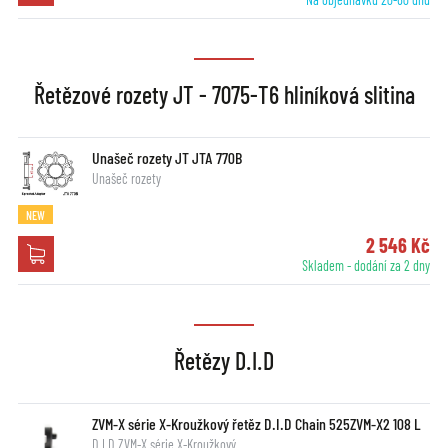
Řetězové rozety JT - 7075-T6 hliníková slitina
Unašeč rozety JT JTA 770B
Unašeč rozety
NEW
2 546 Kč
Skladem - dodání za 2 dny
Řetězy D.I.D
ZVM-X série X-Kroužkový řetěz D.I.D Chain 525ZVM-X2 108 L
D.I.D ZVM-X série X-Kroužkový …