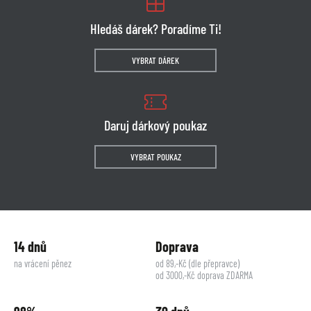
Hledáš dárek? Poradíme Ti!
VYBRAT DÁREK
Daruj dárkový poukaz
VYBRAT POUKAZ
14 dnů
Doprava
na vrácení pěnez
od 89,-Kč (dle přepravce)
od 3000,-Kč doprava ZDARMA