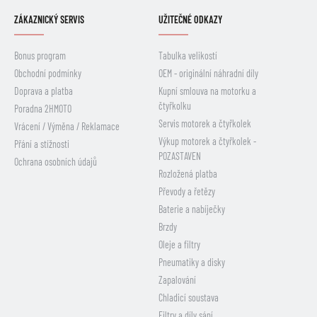
ZÁKAZNICKÝ SERVIS
UŽITEČNÉ ODKAZY
Bonus program
Tabulka velikostí
Obchodní podmínky
OEM - originální náhradní díly
Doprava a platba
Kupní smlouva na motorku a
čtyřkolku
Poradna 2HMOTO
Servis motorek a čtyřkolek
Vrácení / Výměna / Reklamace
Výkup motorek a čtyřkolek -
Přání a stížnosti
POZASTAVEN
Ochrana osobních údajů
Rozložená platba
Převody a řetězy
Baterie a nabíječky
Brzdy
Oleje a filtry
Pneumatiky a disky
Zapalování
Chladicí soustava
Filtry a díly sání