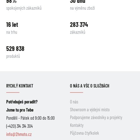
98%
30 dnů
spokojených zákazníků
na výměnu zboží
16 let
283 374
na trhu
zákazníků
529 838
produktů
RYCHLÝ KONTAKT
O NÁS A VŠE O SLUŽBÁCH
Potřebuješ poradit?
O nás
Showroom a výdejní místo
Jsme tu pro Tebe
Podporujeme závodníky a projekty
Pondělí - Pátek od 9:00 do 15:00
Kontakty
(+420) 314 314 304
Půjčovna čtyřkolek
info@2hmoto.cz