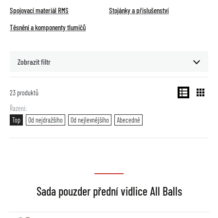
Spojovací materiál RMS
Stojánky a příslušenství
Těsnění a komponenty tlumičů
Zobrazit filtr
23
produktů
Řazení
Top
Od nejdražšího
Od nejlevnějšího
Abecedně
Sada pouzder přední vidlice All Balls