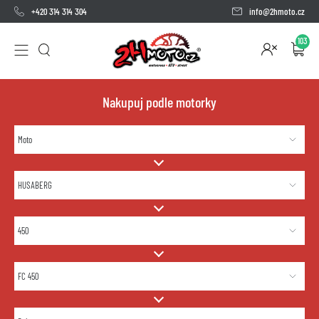
+420 314 314 304
info@2hmoto.cz
103
Nakupuj podle motorky