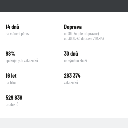
14 dnů
Doprava
na vrácení pěnez
od 89,-Kč (dle přepravce)
od 3000,-Kč doprava ZDARMA
98%
30 dnů
spokojených zákazníků
na výměnu zboží
16 let
283 374
na trhu
zákazníků
529 838
produktů