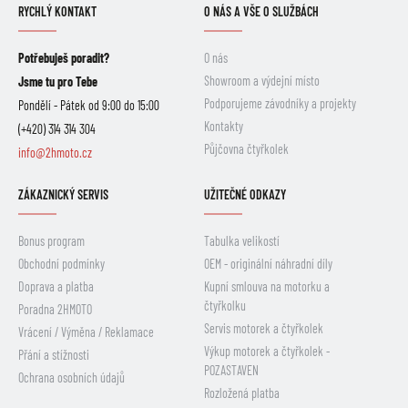
RYCHLÝ KONTAKT
O NÁS A VŠE O SLUŽBÁCH
Potřebuješ poradit?
O nás
Showroom a výdejní místo
Jsme tu pro Tebe
Podporujeme závodníky a projekty
Pondělí - Pátek od 9:00 do 15:00
Kontakty
(+420) 314 314 304
Půjčovna čtyřkolek
info@2hmoto.cz
ZÁKAZNICKÝ SERVIS
UŽITEČNÉ ODKAZY
Bonus program
Tabulka velikostí
Obchodní podmínky
OEM - originální náhradní díly
Doprava a platba
Kupní smlouva na motorku a
čtyřkolku
Poradna 2HMOTO
Servis motorek a čtyřkolek
Vrácení / Výměna / Reklamace
Výkup motorek a čtyřkolek -
Přání a stížnosti
POZASTAVEN
Ochrana osobních údajů
Rozložená platba