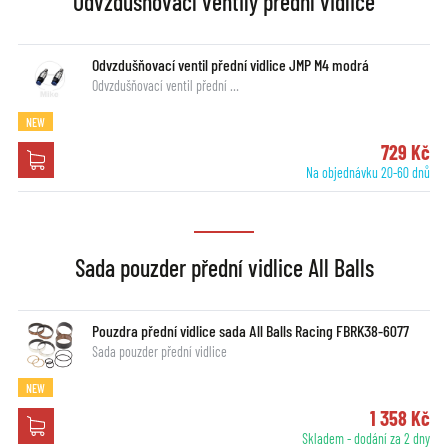
Odvzdušňovací ventily přední vidlice
Odvzdušňovací ventil přední vidlice JMP M4 modrá
Odvzdušňovací ventil přední …
NEW
729 Kč
Na objednávku 20-60 dnů
Sada pouzder přední vidlice All Balls
Pouzdra přední vidlice sada All Balls Racing FBRK38-6077
Sada pouzder přední vidlice
NEW
1 358 Kč
Skladem - dodání za 2 dny