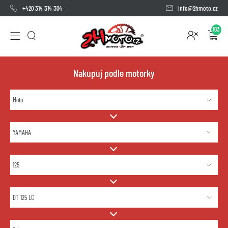
+420 314 314 304
info@2hmoto.cz
103
Nakupuj podle motorky