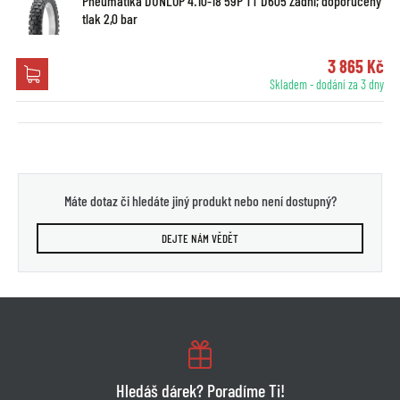
Pneumatika DUNLOP 4.10-18 59P TT D605 Zadní; doporučený
tlak 2,0 bar
3 865 Kč
Skladem - dodání za 3 dny
Máte dotaz či hledáte jiný produkt nebo není dostupný?
DEJTE NÁM VĚDĚT
Hledáš dárek? Poradíme Ti!