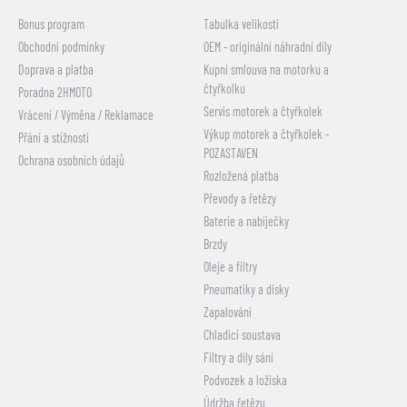
Bonus program
Tabulka velikostí
Obchodní podmínky
OEM - originální náhradní díly
Doprava a platba
Kupní smlouva na motorku a
čtyřkolku
Poradna 2HMOTO
Servis motorek a čtyřkolek
Vrácení / Výměna / Reklamace
Výkup motorek a čtyřkolek -
Přání a stížnosti
POZASTAVEN
Ochrana osobních údajů
Rozložená platba
Převody a řetězy
Baterie a nabíječky
Brzdy
Oleje a filtry
Pneumatiky a disky
Zapalování
Chladicí soustava
Filtry a díly sání
Podvozek a ložiska
Údržba řetězu