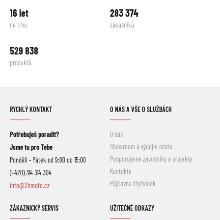
16 let
283 374
na trhu
zákazníků
529 838
produktů
RYCHLÝ KONTAKT
O NÁS A VŠE O SLUŽBÁCH
Potřebuješ poradit?
O nás
Showroom a výdejní místo
Jsme tu pro Tebe
Podporujeme závodníky a projekty
Pondělí - Pátek od 9:00 do 15:00
Kontakty
(+420) 314 314 304
Půjčovna čtyřkolek
info@2hmoto.cz
ZÁKAZNICKÝ SERVIS
UŽITEČNÉ ODKAZY