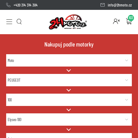
+420 314 314 304
info@2hmoto.cz
103
Nakupuj podle motorky