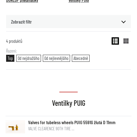
DUNLOP pneumatiky
Ventilky PUIG
Zobrazit filtr
4
produktů
Řazení
Top
Od nejdražšího
Od nejlevnějšího
Abecedně
Ventilky PUIG
Valves for tubeless wheels PUIG 5591G žlutá D 11mm
VALVE CLEARENCE 90TH TIRE …