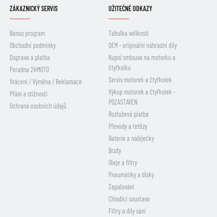
ZÁKAZNICKÝ SERVIS
UŽITEČNÉ ODKAZY
Bonus program
Tabulka velikostí
Obchodní podmínky
OEM - originální náhradní díly
Doprava a platba
Kupní smlouva na motorku a
čtyřkolku
Poradna 2HMOTO
Servis motorek a čtyřkolek
Vrácení / Výměna / Reklamace
Výkup motorek a čtyřkolek -
Přání a stížnosti
POZASTAVEN
Ochrana osobních údajů
Rozložená platba
Převody a řetězy
Baterie a nabíječky
Brzdy
Oleje a filtry
Pneumatiky a disky
Zapalování
Chladicí soustava
Filtry a díly sání