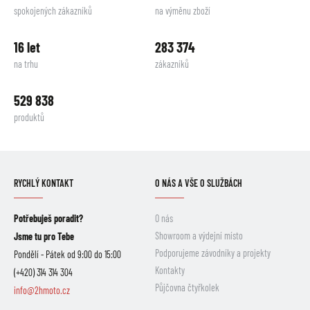
spokojených zákazníků
na výměnu zboží
16 let
283 374
na trhu
zákazníků
529 838
produktů
RYCHLÝ KONTAKT
O NÁS A VŠE O SLUŽBÁCH
Potřebuješ poradit?
O nás
Showroom a výdejní místo
Jsme tu pro Tebe
Podporujeme závodníky a projekty
Pondělí - Pátek od 9:00 do 15:00
Kontakty
(+420) 314 314 304
Půjčovna čtyřkolek
info@2hmoto.cz