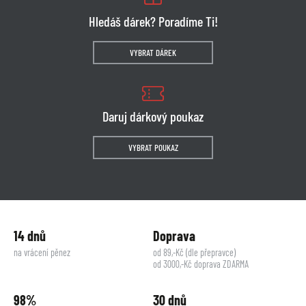
Hledáš dárek? Poradíme Ti!
VYBRAT DÁREK
Daruj dárkový poukaz
VYBRAT POUKAZ
14 dnů
Doprava
na vrácení pěnez
od 89,-Kč (dle přepravce)
od 3000,-Kč doprava ZDARMA
98%
30 dnů