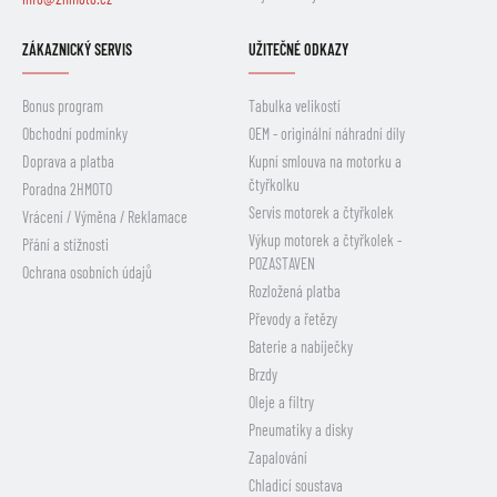
ZÁKAZNICKÝ SERVIS
UŽITEČNÉ ODKAZY
Bonus program
Tabulka velikostí
Obchodní podmínky
OEM - originální náhradní díly
Doprava a platba
Kupní smlouva na motorku a
čtyřkolku
Poradna 2HMOTO
Servis motorek a čtyřkolek
Vrácení / Výměna / Reklamace
Výkup motorek a čtyřkolek -
Přání a stížnosti
POZASTAVEN
Ochrana osobních údajů
Rozložená platba
Převody a řetězy
Baterie a nabíječky
Brzdy
Oleje a filtry
Pneumatiky a disky
Zapalování
Chladicí soustava