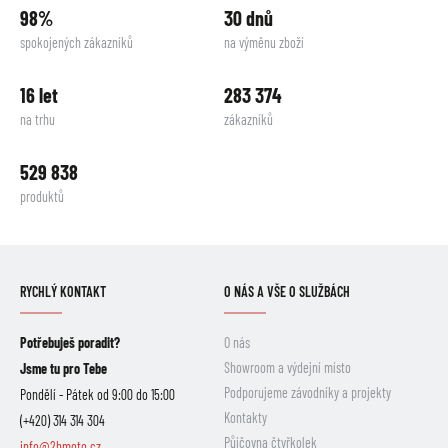
98%
30 dnů
spokojených zákazníků
na výměnu zboží
16 let
283 374
na trhu
zákazníků
529 838
produktů
RYCHLÝ KONTAKT
O NÁS A VŠE O SLUŽBÁCH
Potřebuješ poradit?
O nás
Showroom a výdejní místo
Jsme tu pro Tebe
Podporujeme závodníky a projekty
Pondělí - Pátek od 9:00 do 15:00
Kontakty
(+420) 314 314 304
Půjčovna čtyřkolek
info@2hmoto.cz