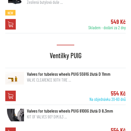
Zesílená butylová duše …
NEW
549 Kč
Skladem - dodání za 2 dny
Ventilky PUIG
Valves for tubeless wheels PUIG 5591G žlutá D 11mm
VALVE CLEARENCE 90TH TIRE …
554 Kč
Na objednávku 20-60 dnů
Valves for tubeless wheels PUIG 8100G žlutá D 8,3mm
KIT OF VALVES 90? DIM.8,3 …
554 Kč