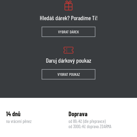
Hledáš dárek? Poradíme Ti!
VYBRAT DÁREK
Daruj dárkový poukaz
VYBRAT POUKAZ
14 dnů
Doprava
na vrácení pěnez
od 89,-Kč (dle přepravce)
od 3000,-Kč doprava ZDARMA