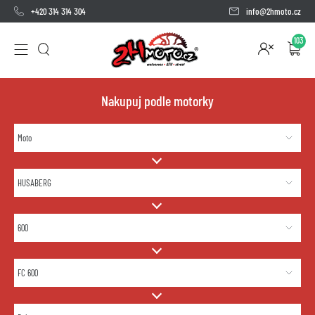
+420 314 314 304
info@2hmoto.cz
103
Nakupuj podle motorky