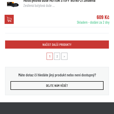
Motocyklová duše MOTION STUFF 90/90-21 Zesílená
Zesílená butylová duše …
609 Kč
Skladem - dodání za 2 dny
NAČÍST DALŠÍ PRODUKTY
1
2
>
Máte dotaz či hledáte jiný produkt nebo není dostupný?
DEJTE NÁM VĚDĚT