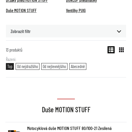
Držáky pneu MOTION STUFF
DUNLOP pneumatiky
Duše MOTION STUFF
Ventilky PUIG
Zobrazit filtr
13
produktů
Řazení
Top
Od nejdražšího
Od nejlevnějšího
Abecedně
Duše MOTION STUFF
Motocyklová duše MOTION STUFF 80/100-21 Zesílená