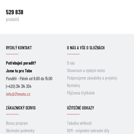
529 838
produktů
RYCHLÝ KONTAKT
O NÁS A VŠE O SLUŽBÁCH
Potřebuješ poradit?
O nás
Showroom a výdejní místo
Jsme tu pro Tebe
Podporujeme závodníky a projekty
Pondělí - Pátek od 9:00 do 15:00
Kontakty
(+420) 314 314 304
Půjčovna čtyřkolek
info@2hmoto.cz
ZÁKAZNICKÝ SERVIS
UŽITEČNÉ ODKAZY
Bonus program
Tabulka velikostí
Obchodní podmínky
OEM - originální náhradní díly