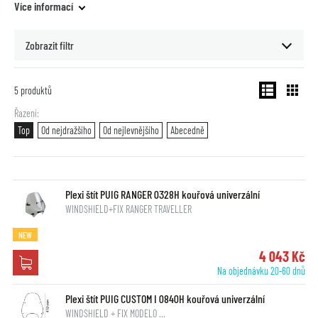
Více informací
Zobrazit filtr
5
produktů
Řazení
Top
Od nejdražšího
Od nejlevnějšího
Abecedně
Plexi štít PUIG RANGER 0328H kouřová univerzální
WINDSHIELD+FIX RANGER TRAVELLER
NEW
4 043 Kč
Na objednávku 20-60 dnů
Plexi štít PUIG CUSTOM I 0840H kouřová univerzální
WINDSHIELD + FIX MODELO …