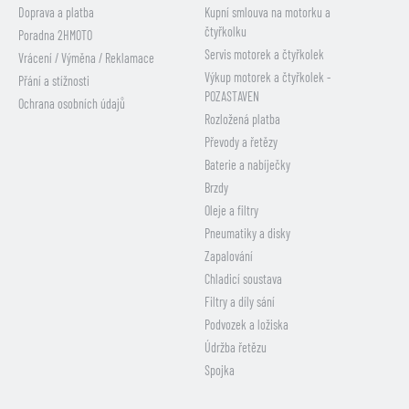
Doprava a platba
Kupní smlouva na motorku a
čtyřkolku
Poradna 2HMOTO
Servis motorek a čtyřkolek
Vrácení / Výměna / Reklamace
Výkup motorek a čtyřkolek -
Přání a stížnosti
POZASTAVEN
Ochrana osobních údajů
Rozložená platba
Převody a řetězy
Baterie a nabíječky
Brzdy
Oleje a filtry
Pneumatiky a disky
Zapalování
Chladicí soustava
Filtry a díly sání
Podvozek a ložiska
Údržba řetězu
Spojka