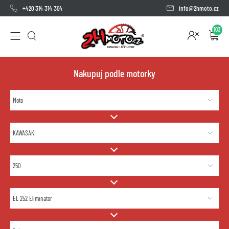
+420 314 314 304
info@2hmoto.cz
103
Nakupuj podle motorky