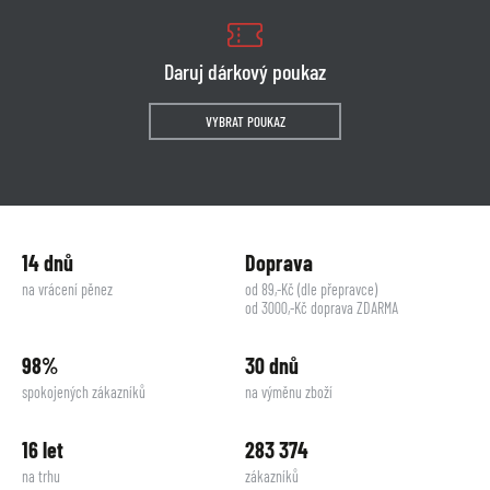
Daruj dárkový poukaz
VYBRAT POUKAZ
14 dnů
Doprava
na vrácení pěnez
od 89,-Kč (dle přepravce)
od 3000,-Kč doprava ZDARMA
98%
30 dnů
spokojených zákazníků
na výměnu zboží
16 let
283 374
na trhu
zákazníků