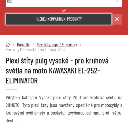
HLEDEJ KOMPATIBILNÍ PRODUKTY
2HMOTO.cz
Moto díly
Plexi štíty, kapotáže, spoilery
Plexi štíty PUIG vysoké - pro kruhová světla
Plexi štíty puig vysoké - pro kruhová
světla na moto KAWASAKI EL-252-
ELIMINATOR
Vítejte v kategorii Vysoké plexi štíty PUIG pro kruhová světla na
2HMOTO! Tyto plexi štíty jsou navrženy speciálně pro motocykly s
kruhovými světlomety a poskytují zvýšenou ochranu proti větru,
dešti