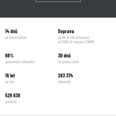
14 dnů
Doprava
na vrácení pěnez
od 89,-Kč (dle přepravce)
od 3000,-Kč doprava ZDARMA
98%
30 dnů
spokojených zákazníků
na výměnu zboží
16 let
283 374
na trhu
zákazníků
529 838
produktů