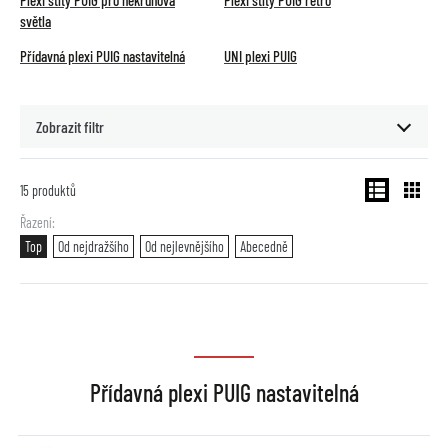
Plexi štíty PUIG pro nekruhová
Plexi štíty PUIG retro
světla
Přídavná plexi PUIG nastavitelná
UNI plexi PUIG
Zobrazit filtr
15
produktů
Řazení
Top
Od nejdražšího
Od nejlevnějšího
Abecedně
Přídavná plexi PUIG nastavitelná