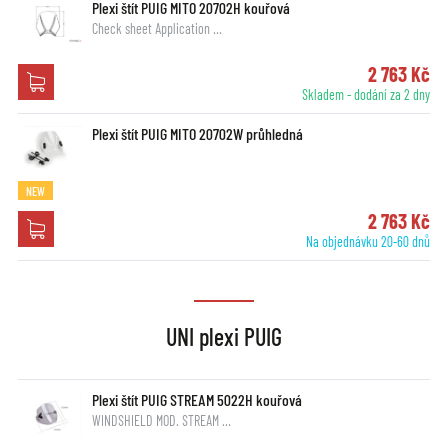
Plexi štít PUIG MITO 20702H kouřová
Check sheet Application …
2 763 Kč
Skladem - dodání za 2 dny
Plexi štít PUIG MITO 20702W průhledná
NEW
2 763 Kč
Na objednávku 20-60 dnů
UNI plexi PUIG
Plexi štít PUIG STREAM 5022H kouřová
WINDSHIELD MOD. STREAM …