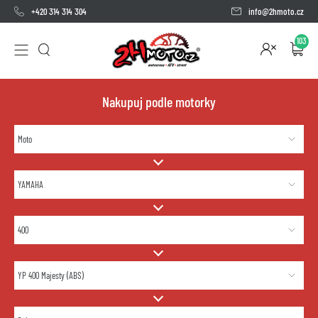
+420 314 314 304
info@2hmoto.cz
103
Nakupuj podle motorky