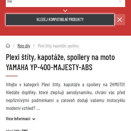
HLEDEJ KOMPATIBILNÍ PRODUKTY
2HMOTO.cz
Moto díly
Plexi štíty, kapotáže, spoilery
Plexi štíty, kapotáže, spoilery na moto
YAMAHA YP-400-MAJESTY-ABS
Vítejte v kategorii Plexi štíty, kapotáže a spoilery na 2HMOTO!
Hledáte doplňky, které zlepšují aerodynamiku, chrání vás před
nepříznivými podmínkami a zároveň dodají vašemu motocyklu
moderní vzhled?
Více informací