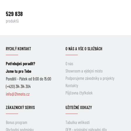
529 838
produktů
RYCHLÝ KONTAKT
O NÁS A VŠE O SLUŽBÁCH
Potřebuješ poradit?
O nás
Showroom a výdejní místo
Jsme tu pro Tebe
Podporujeme závodníky a projekty
Pondělí - Pátek od 9:00 do 15:00
Kontakty
(+420) 314 314 304
Půjčovna čtyřkolek
info@2hmoto.cz
ZÁKAZNICKÝ SERVIS
UŽITEČNÉ ODKAZY
Bonus program
Tabulka velikostí
Obchodní podmínky
OEM - originální náhradní díly