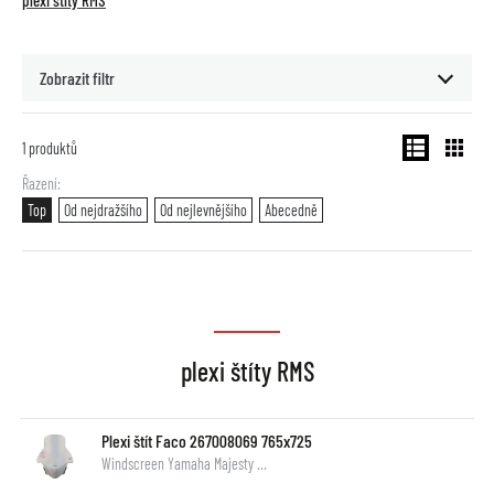
plexi štíty RMS
Zobrazit filtr
1
produktů
Řazení
Top
Od nejdražšího
Od nejlevnějšího
Abecedně
plexi štíty RMS
Plexi štít Faco 267008069 765x725
Windscreen Yamaha Majesty …