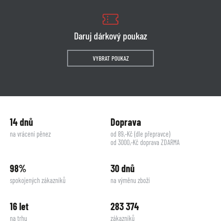
Daruj dárkový poukaz
VYBRAT POUKAZ
14 dnů
Doprava
na vrácení pěnez
od 89,-Kč (dle přepravce)
od 3000,-Kč doprava ZDARMA
98%
30 dnů
spokojených zákazníků
na výměnu zboží
16 let
283 374
na trhu
zákazníků