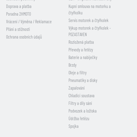
Doprava a platba
Kupní smlouva na motorku a
čtyřkolku
Poradna 2HMOTO
Servis motorek a čtyřkolek
Vrácení / Výměna / Reklamace
Výkup motorek a čtyřkolek -
Přání a stížnosti
POZASTAVEN
Ochrana osobních údajů
Rozložená platba
Převody a řetězy
Baterie a nabíječky
Brzdy
Oleje a filtry
Pneumatiky a disky
Zapalování
Chladicí soustava
Filtry a díly sání
Podvozek a ložiska
Údržba řetězu
Spojka