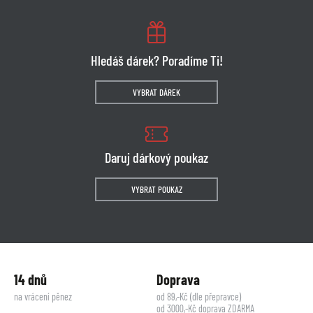
Hledáš dárek? Poradíme Ti!
VYBRAT DÁREK
Daruj dárkový poukaz
VYBRAT POUKAZ
14 dnů
Doprava
na vrácení pěnez
od 89,-Kč (dle přepravce)
od 3000,-Kč doprava ZDARMA