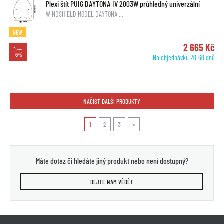
Plexi štít PUIG DAYTONA IV 2003W průhledný univerzální
WINDSHIELD MODEL DAYTONA …
NEW
2 665 Kč
Na objednávku 20-60 dnů
NAČÍST DALŠÍ PRODUKTY
1
2
3
>
Máte dotaz či hledáte jiný produkt nebo není dostupný?
DEJTE NÁM VĚDĚT