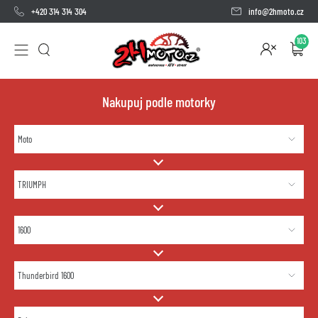
+420 314 314 304
info@2hmoto.cz
103
Nakupuj podle motorky