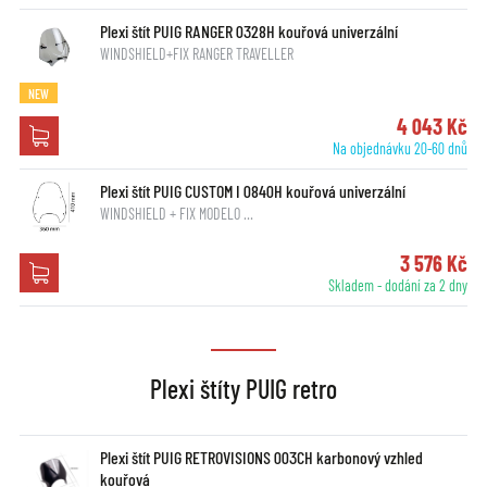
Plexi štít PUIG RANGER 0328H kouřová univerzální
WINDSHIELD+FIX RANGER TRAVELLER
NEW
4 043 Kč
Na objednávku 20-60 dnů
Plexi štít PUIG CUSTOM I 0840H kouřová univerzální
WINDSHIELD + FIX MODELO …
3 576 Kč
Skladem - dodání za 2 dny
Plexi štíty PUIG retro
Plexi štít PUIG RETROVISIONS 003CH karbonový vzhled
kouřová