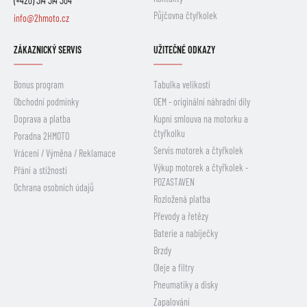
(+420) 314 314 304
Půjčovna čtyřkolek
info@2hmoto.cz
ZÁKAZNICKÝ SERVIS
UŽITEČNÉ ODKAZY
Bonus program
Tabulka velikostí
Obchodní podmínky
OEM - originální náhradní díly
Doprava a platba
Kupní smlouva na motorku a
čtyřkolku
Poradna 2HMOTO
Servis motorek a čtyřkolek
Vrácení / Výměna / Reklamace
Výkup motorek a čtyřkolek -
Přání a stížnosti
POZASTAVEN
Ochrana osobních údajů
Rozložená platba
Převody a řetězy
Baterie a nabíječky
Brzdy
Oleje a filtry
Pneumatiky a disky
Zapalování