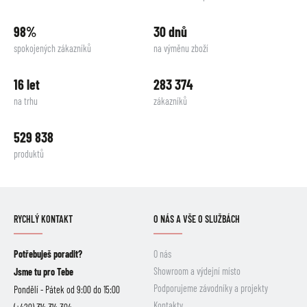
98%
30 dnů
spokojených zákazníků
na výměnu zboží
16 let
283 374
na trhu
zákazníků
529 838
produktů
RYCHLÝ KONTAKT
O NÁS A VŠE O SLUŽBÁCH
Potřebuješ poradit?
O nás
Showroom a výdejní místo
Jsme tu pro Tebe
Podporujeme závodníky a projekty
Pondělí - Pátek od 9:00 do 15:00
Kontakty