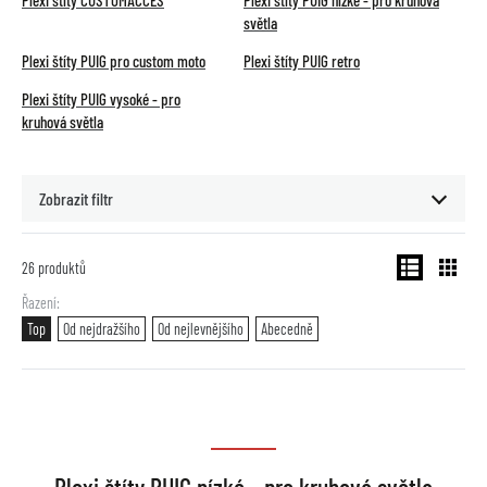
Plexi štíty CUSTOMACCES
Plexi štíty PUIG nízké - pro kruhová
světla
Plexi štíty PUIG pro custom moto
Plexi štíty PUIG retro
Plexi štíty PUIG vysoké - pro
kruhová světla
Zobrazit filtr
26
produktů
Řazení
Top
Od nejdražšího
Od nejlevnějšího
Abecedně