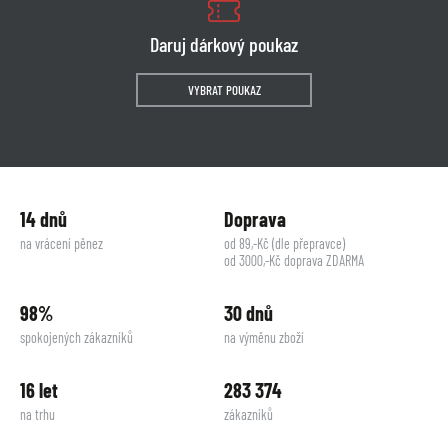
Daruj dárkový poukaz
VYBRAT POUKAZ
14 dnů
Doprava
na vrácení pěnez
od 89,-Kč (dle přepravce)
od 3000,-Kč doprava ZDARMA
98%
30 dnů
spokojených zákazníků
na výměnu zboží
16 let
283 374
na trhu
zákazníků