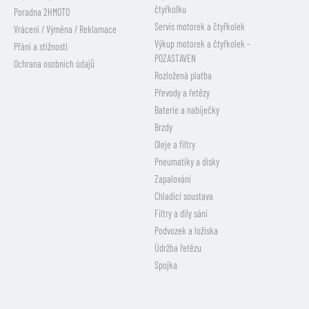
čtyřkolku
Poradna 2HMOTO
Servis motorek a čtyřkolek
Vrácení / Výměna / Reklamace
Výkup motorek a čtyřkolek -
Přání a stížnosti
POZASTAVEN
Ochrana osobních údajů
Rozložená platba
Převody a řetězy
Baterie a nabíječky
Brzdy
Oleje a filtry
Pneumatiky a disky
Zapalování
Chladicí soustava
Filtry a díly sání
Podvozek a ložiska
Údržba řetězu
Spojka