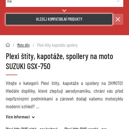
HLEDEJ KOMPATIBILNÍ PRODUKTY
2HMOTO.cz
Moto díly
Plexi štíty, kapotáže, spoilery
Plexi štíty, kapotáže, spoilery na moto
SUZUKI GSX-750
Vítejte v kategorii Plexi štíty, kapotáže a spoilery na 2HMOTO!
Hledáte doplňky, které zlepšují aerodynamiku, chrání vás před
nepříznivými podmínkami a zároveň dodají vašemu motocyklu
moderní vzhled?
Více informací