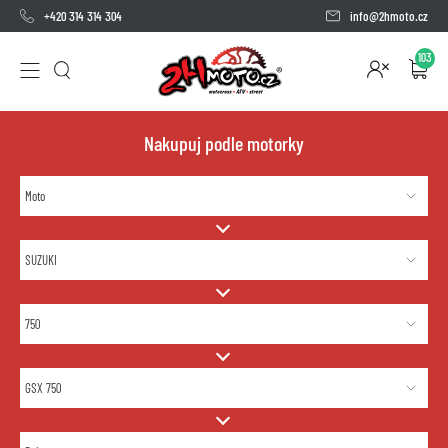
+420 314 314 304
info@2hmoto.cz
103
Nakupuj podle motorky