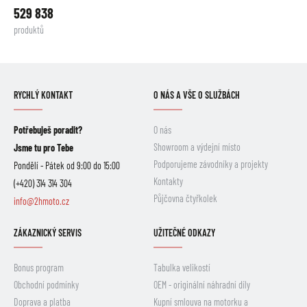
529 838
produktů
RYCHLÝ KONTAKT
O NÁS A VŠE O SLUŽBÁCH
Potřebuješ poradit?
O nás
Showroom a výdejní místo
Jsme tu pro Tebe
Podporujeme závodníky a projekty
Pondělí - Pátek od 9:00 do 15:00
Kontakty
(+420) 314 314 304
Půjčovna čtyřkolek
info@2hmoto.cz
ZÁKAZNICKÝ SERVIS
UŽITEČNÉ ODKAZY
Bonus program
Tabulka velikostí
Obchodní podmínky
OEM - originální náhradní díly
Doprava a platba
Kupní smlouva na motorku a