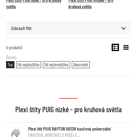
Plexi štíty PUIG nízké - pro kruhová
Plexi štíty PUIG vysoké - pro
světla
kruhová světla
Zobrazit filtr
4
produktů
Řazení
Top
Od nejdražšího
Od nejlevnějšího
Abecedně
Plexi štíty PUIG nízké - pro kruhová světla
Plexi štít PUIG RAPTOR 0013H kouřová univerzální
UNIVERSAL WINDSHIELD MODELO …