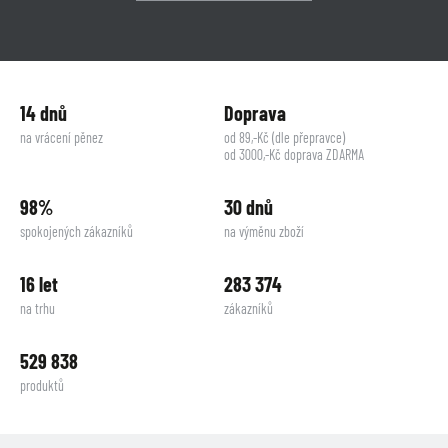
14 dnů
Doprava
na vrácení pěnez
od 89,-Kč (dle přepravce)
od 3000,-Kč doprava ZDARMA
98%
30 dnů
spokojených zákazníků
na výměnu zboží
16 let
283 374
na trhu
zákazníků
529 838
produktů