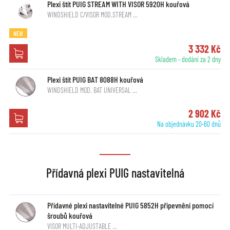
Plexi štít PUIG STREAM WITH VISOR 5920H kouřová
WINDSHIELD C/VISOR MOD.STREAM …
NEW
3 332 Kč
Skladem - dodání za 2 dny
Plexi štít PUIG BAT 8088H kouřová
WINDSHIELD MOD. BAT UNIVERSAL …
2 902 Kč
Na objednávku 20-60 dnů
Přídavná plexi PUIG nastavitelná
Přídavné plexi nastavitelné PUIG 5852H připevnění pomocí
šroubů kouřová
VISOR MULTI-ADJUSTABLE …