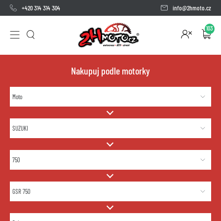
+420 314 314 304
info@2hmoto.cz
103
Nakupuj podle motorky