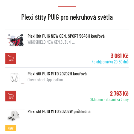
Plexi štíty PUIG pro nekruhová světla
Plexi štít PUIG NEW GEN. SPORT 5646H kouřová
WINDSHIELD NEW GEN.SUZUKI …
3 061 Kč
Na objednávku 20-60 dnů
Plexi štít PUIG MITO 20702H kouřová
Check sheet Application …
2 763 Kč
Skladem - dodání za 2 dny
Plexi štít PUIG MITO 20702W průhledná
NEW