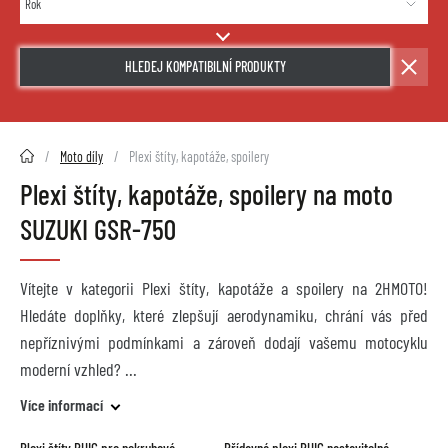
HLEDEJ KOMPATIBILNÍ PRODUKTY
2HMOTO.cz
Moto díly
Plexi štíty, kapotáže, spoilery
Plexi štíty, kapotáže, spoilery na moto
SUZUKI GSR-750
Vítejte v kategorii Plexi štíty, kapotáže a spoilery na 2HMOTO!
Hledáte doplňky, které zlepšují aerodynamiku, chrání vás před
nepříznivými podmínkami a zároveň dodají vašemu motocyklu
moderní vzhled?
Více informací