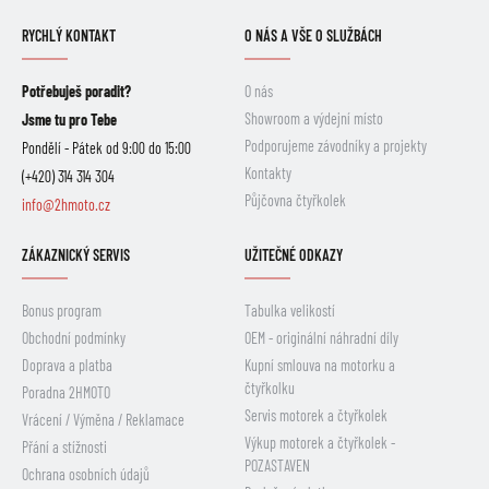
RYCHLÝ KONTAKT
O NÁS A VŠE O SLUŽBÁCH
Potřebuješ poradit?
O nás
Showroom a výdejní místo
Jsme tu pro Tebe
Podporujeme závodníky a projekty
Pondělí - Pátek od 9:00 do 15:00
Kontakty
(+420) 314 314 304
Půjčovna čtyřkolek
info@2hmoto.cz
ZÁKAZNICKÝ SERVIS
UŽITEČNÉ ODKAZY
Bonus program
Tabulka velikostí
Obchodní podmínky
OEM - originální náhradní díly
Doprava a platba
Kupní smlouva na motorku a
čtyřkolku
Poradna 2HMOTO
Servis motorek a čtyřkolek
Vrácení / Výměna / Reklamace
Výkup motorek a čtyřkolek -
Přání a stížnosti
POZASTAVEN
Ochrana osobních údajů