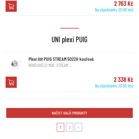
2 763 Kč
Na objednávku 20-60 dnů
UNI plexi PUIG
Plexi štít PUIG STREAM 5022H kouřová
WINDSHIELD MOD. STREAM …
2 338 Kč
Na objednávku 20-60 dnů
NAČÍST DALŠÍ PRODUKTY
1
2
>