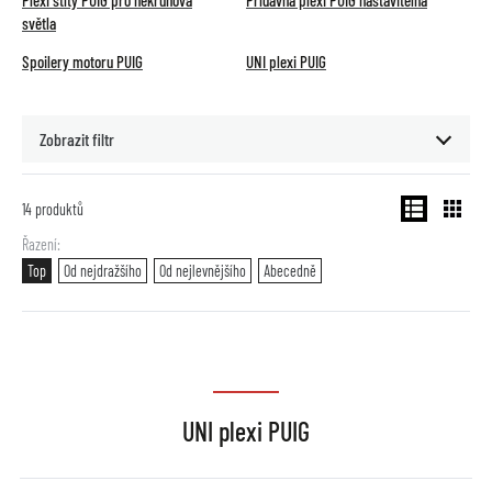
Plexi štíty PUIG pro nekruhová
Přídavná plexi PUIG nastavitelná
světla
Spoilery motoru PUIG
UNI plexi PUIG
Zobrazit filtr
14
produktů
Řazení
Top
Od nejdražšího
Od nejlevnějšího
Abecedně
UNI plexi PUIG