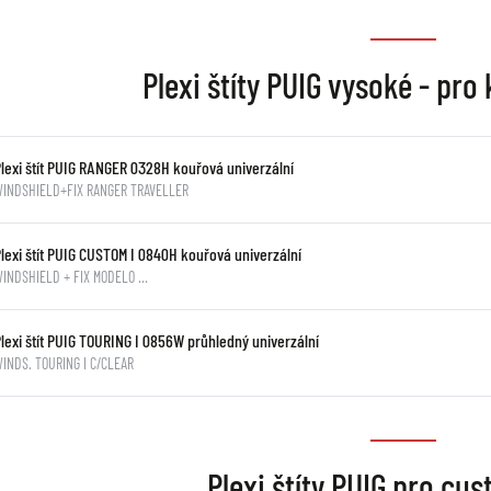
Plexi štíty PUIG vysoké - pro
Plexi štít PUIG RANGER 0328H kouřová univerzální
WINDSHIELD+FIX RANGER TRAVELLER
lexi štít PUIG CUSTOM I 0840H kouřová univerzální
INDSHIELD + FIX MODELO …
lexi štít PUIG TOURING I 0856W průhledný univerzální
INDS. TOURING I C/CLEAR
Plexi štíty PUIG pro cu