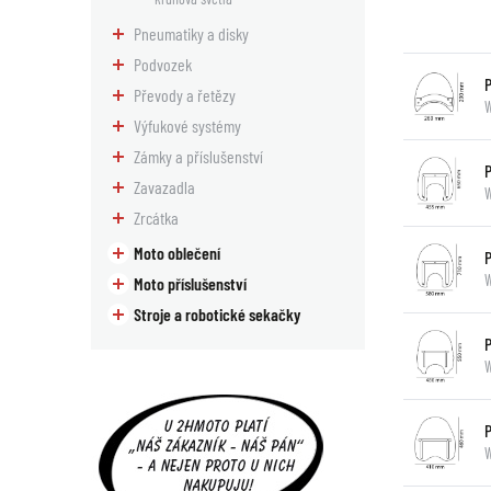
Pneumatiky a disky
Podvozek
P
Převody a řetězy
Výfukové systémy
Zámky a příslušenství
P
Zavazadla
W
Zrcátka
Moto oblečení
P
W
Moto příslušenství
Stroje a robotické sekačky
P