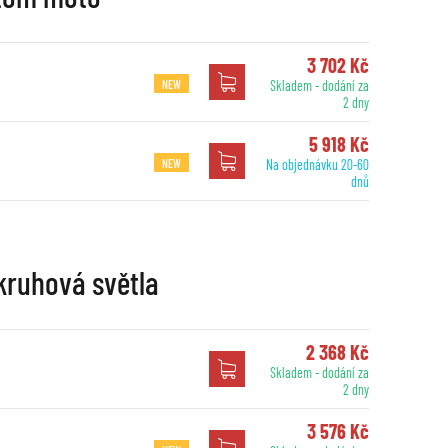
3 702 Kč
NEW
Skladem - dodání za
2 dny
5 918 Kč
NEW
Na objednávku 20-60
dnů
 kruhová světla
2 368 Kč
Skladem - dodání za
2 dny
3 576 Kč