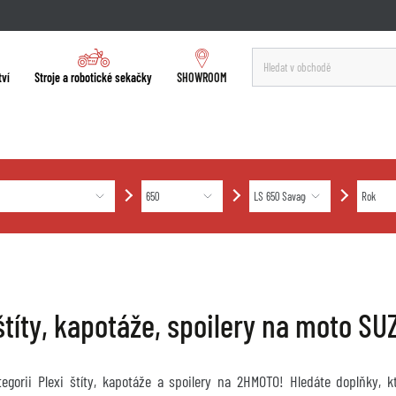
tví
Stroje a robotické sekačky
SHOWROOM
 štíty, kapotáže, spoilery na moto 
ategorii Plexi štíty, kapotáže a spoilery na 2HMOTO! Hledáte doplňky, 