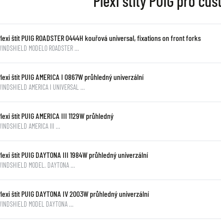
Plexi štíty PUIG pro cu
lexi štít PUIG ROADSTER 0444H kouřová universal, fixations on front forks
WINDSHIELD MODELO ROADSTER …
lexi štít PUIG AMERICA I 0867W průhledný univerzální
INDSHIELD AMERICA I UNIVERSAL …
lexi štít PUIG AMERICA III 1129W průhledný
INDSHIELD AMERICA III …
lexi štít PUIG DAYTONA III 1984W průhledný univerzální
WINDSHIELD MODEL. DAYTONA …
Plexi štít PUIG DAYTONA IV 2003W průhledný univerzální
WINDSHIELD MODEL DAYTONA …