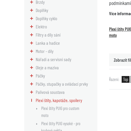
Brzdy
podmínkami 
Doplňky
Více informa
Doplňky cyklo
Elektro
Plexi štíty PU
Filtry a díly sání
moto
Lanka a hadice
Motor - díly
Nářadí a servisní sady
Zobrazit fil
Oleje a maziva
Páčky
Řazení
Top
Páčky, stupačky a ovládací prvky
Palivová soustava
Plexi štíty, kapotáže, spoilery
Plexi štíty PUIG pro custom
moto
Plexi štíty PUIG vysoké - pro
kruhová světla