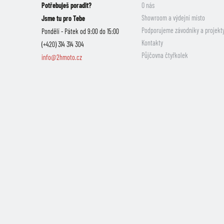
Potřebuješ poradit?
O nás
Showroom a výdejní místo
Jsme tu pro Tebe
Podporujeme závodníky a projekt
Pondělí - Pátek od 9:00 do 15:00
Kontakty
(+420) 314 314 304
Půjčovna čtyřkolek
info@2hmoto.cz