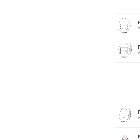
P
W
P
W
P