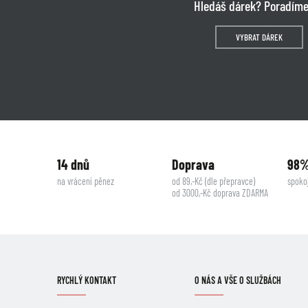
Hledáš dárek? Poradíme
VYBRAT DÁREK
14 dnů
Doprava
98
na vrácení pěnez
od 89,-Kč (dle přepravce)
spoko
od 3000,-Kč doprava ZDARMA
RYCHLÝ KONTAKT
O NÁS A VŠE O SLUŽBÁCH