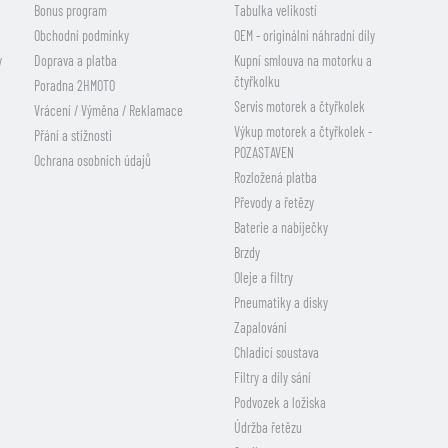
Bonus program
Tabulka velikostí
Obchodní podmínky
OEM - originální náhradní díly
y
Doprava a platba
Kupní smlouva na motorku a
čtyřkolku
Poradna 2HMOTO
Servis motorek a čtyřkolek
Vrácení / Výměna / Reklamace
Výkup motorek a čtyřkolek -
Přání a stížnosti
POZASTAVEN
Ochrana osobních údajů
Rozložená platba
Převody a řetězy
Baterie a nabíječky
Brzdy
Oleje a filtry
Pneumatiky a disky
Zapalování
Chladicí soustava
Filtry a díly sání
Podvozek a ložiska
Údržba řetězu