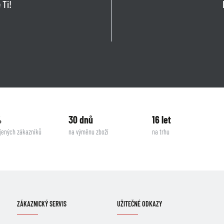
 Ti!
%
30 dnů
16 let
jených zákazníků
na výměnu zboží
na trhu
ZÁKAZNICKÝ SERVIS
UŽITEČNÉ ODKAZY