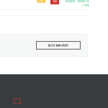
NEW
Skladem - dodání za
2 dny
DEJTE NÁM VĚDĚT