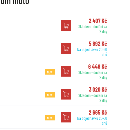
stom moto
2 407 Kč
Skladem - dodání za
2 dny
5 892 Kč
Na objednávku 20-60
dnů
6 448 Kč
NEW
Skladem - dodání za
2 dny
3 020 Kč
NEW
Skladem - dodání za
2 dny
2 665 Kč
NEW
Na objednávku 20-60
dnů