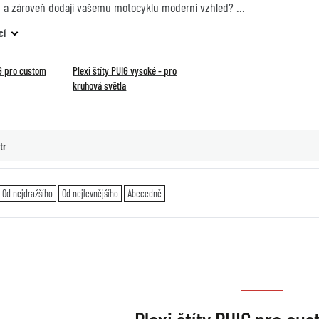
a zároveň dodají vašemu motocyklu moderní vzhled?
cí
IG pro custom
Plexi štíty PUIG vysoké - pro
kruhová světla
tr
Od nejdražšího
Od nejlevnějšího
Abecedně