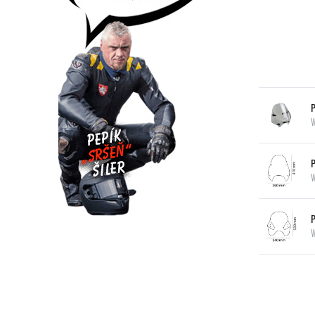
P
W
P
W