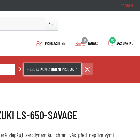
Kontakt
0
103
PŘIHLÁSIT SE
GARÁŽ
342 842 KČ
HLEDEJ KOMPATIBILNÍ PRODUKTY
SUZUKI LS-650-SAVAGE
které zlepšují aerodynamiku, chrání vás před nepříznivými