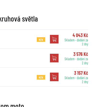
 kruhová světla
4 043 Kč
NEW
Skladem - dodání za
2 dny
3 576 Kč
Skladem - dodání za
2 dny
3 157 Kč
NEW
Skladem - dodání za
2 dny
stom moto