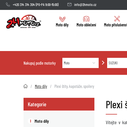
+420 314 314 304
(PO-PA 9:00-15:00)
info@2hmoto.cz
Moto díly
Moto oblečení
Moto příslušens
Nakupuj podle motorky
2HMOTO.cz
Moto díly
Plexi štíty, kapotáže, spoilery
Plexi
Kategorie
Moto díly
Vítejte v k